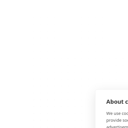
About c
We use coo
provide so
advertisem