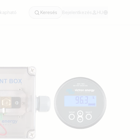
 kapható
Keresés
Bejelentkezés
HU