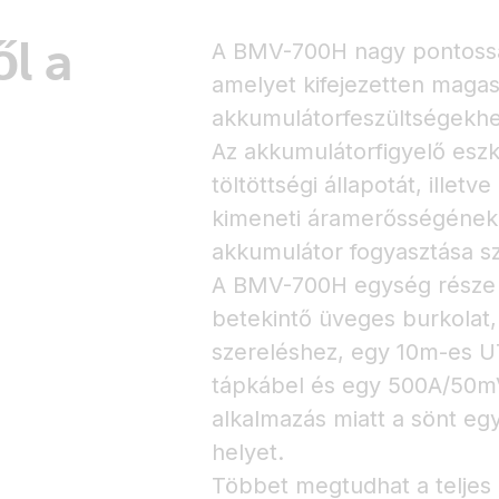
l a
A BMV-700H nagy pontossá
amelyet kifejezetten magas,
akkumulátorfeszültségekhe
Az akkumulátorfigyelő eszk
töltöttségi állapotát, ille
kimeneti áramerősségének 
akkumulátor fogyasztása sz
A BMV-700H egység része a
betekintő üveges burkolat, 
szereléshez, egy 10m-es U
tápkábel és egy 500A/50mV
alkalmazás miatt a sönt eg
helyet.
Többet megtudhat a teljes