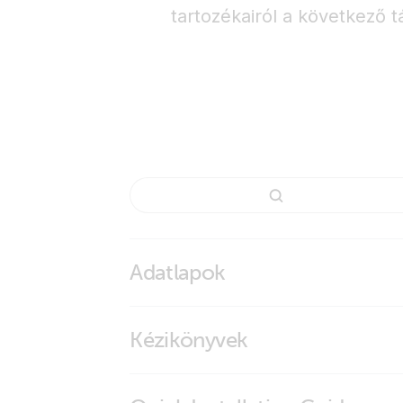
tartozékairól a következő t
Adatlapok
BMV-700 series
Kézikönyvek