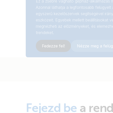
Ez a zsebre vágható gépház-alkalmazás 
Azonnal láthatja a legfontosabb felügyelt
egyszerű kezelőszervek segítségével irány
eszközeit. Egyebek mellett beállításokat v
megnézheti az előzményeket, és elemezhet
trendeket.
Fedezze fel!
Nézze meg a felüg
Fejezd be
a rend