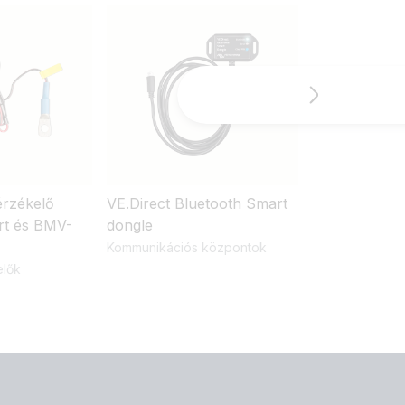
érzékelő
VE.Direct Bluetooth Smart
VE.Direct káb
t és BMV-
dongle
Kültéri hálózat
Kommunikációs központok
elők