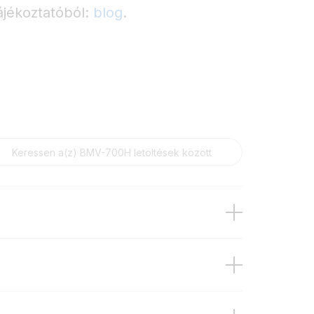
ájékoztatóból:
blog
.