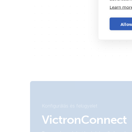
Learn mor
Allow
Konfigurálás és felügyelet
VictronConnect