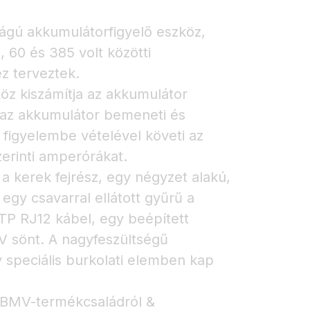
gú akkumulátorfigyelő eszköz,
 60 és 385 volt közötti
z terveztek.
öz kiszámítja az akkumulátor
tve az akkumulátor bemeneti és
figyelembe vételével követi az
erinti amperórákat.
 kerek fejrész, egy négyzet alakú,
egy csavarral ellátott gyűrű a
TP RJ12 kábel, egy beépített
 sönt. A nagyfeszültségű
y speciális burkolati elemben kap
 BMV-termékcsaládról &