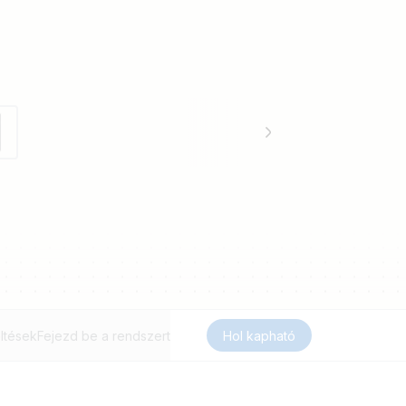
ltések
Fejezd be a rendszert
Hol kapható