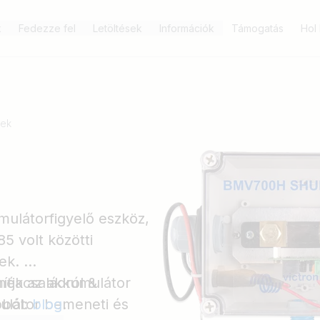
k
Fedezze fel
Letöltések
Információk
Támogatás
Hol
lek
látorfigyelő eszköz,
5 volt közötti
tek.
ítja az akkumulátor
mékcsaládról &
umulátor bemeneti és
óból:
blog
.