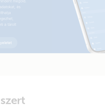
mindent megold.
 adatokat, és
íthatja
égezhet,
i a tárolt
yeletet
szert