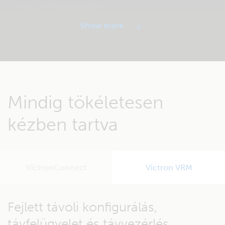
követés a 30%-kal gyors töltésért
Szabályozható egyenáramú kimeneti
teljesítmény a kisebb típusokon (10 A, 15
A és 20 A)
Intelligens védelem a magas szintű
kisüléssel és a részleges töltöttségi
állapottal (BatteryLife) szemben
Mindig tökéletesen
Kommunikációs port integrációhoz és
adatkiolvasásra
kézben tartva
A SmartSolar eszköztípusok és a
VictronConnect alkalmazás együttes
használatával egyszerűsíthető a
rendszerek beállítása, a monitorozás és a
firmware frissítése.
VictronConnect
Victron VRM
A napelemek hozamának egyszerű elemzése.
Fejlett távoli konfigurálás,
távfelügyelet és távvezérlés