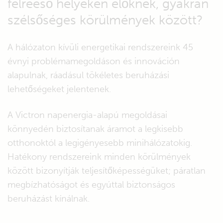
félreeső helyeken élőknek, gyakran
szélsőséges körülmények között?
A hálózaton kívüli energetikai rendszereink 45
évnyi problémamegoldáson és innováción
alapulnak, ráadásul tökéletes beruházási
lehetőségeket jelentenek.
A Victron napenergia-alapú megoldásai
könnyedén biztosítanak áramot a legkisebb
otthonoktól a legigényesebb minihálózatokig.
Hatékony rendszereink minden körülmények
között bizonyítják teljesítőképességüket; páratlan
megbízhatóságot és egyúttal biztonságos
beruházást kínálnak.