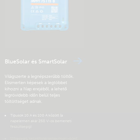
Valósidejű felügyelet, teljes körű
ellenőrzés.
BlueSolar és SmartSolar
Rendszerek gyors
konfigurálása
,
felügyelete
és
diagnosztizálása
a
Világszerte a legnépszerűbb töltők.
VictronConnect alkalmazással – bárhonnan. Optimalizálja a
Elismerten képesek a legtöbbet
teljesítményt, és oldja meg távolról a kihívásokat.
kihozni a Nap erejéből, a lehető
legrövidebb időn belül teljes
Bővebb információ
töltöttséget adnak.
Típusok 10 A és 100 A között (a
napelemen akár 250 V-os bemeneti
feszültségig)
Ultragyors, teljesítménymaximum-pont