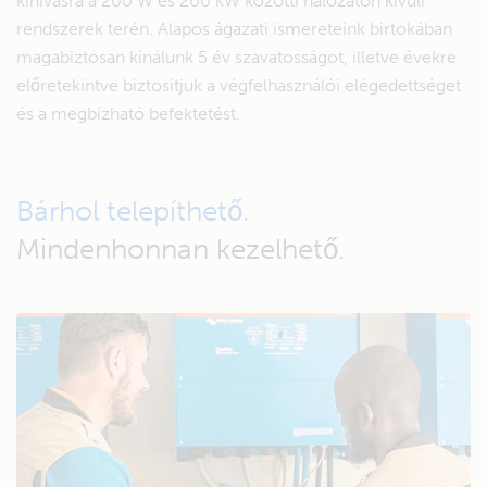
kihívásra a 200 W és 200 kW közötti hálózaton kívüli
rendszerek terén. Alapos ágazati ismereteink birtokában
magabiztosan kínálunk 5 év szavatosságot, illetve évekre
előretekintve biztosítjuk a végfelhasználói elégedettséget
és a megbízható befektetést.
Bárhol telepíthető.
Mindenhonnan kezelhető.