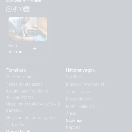
Közösségi médiák
Ez a
Victron
Termékek
Háttéranyagok
Minden termék
Szoftver
Töltés és átalakítás
Műszaki információk
Akkumulátorfigyelők &
Tanúsítványok
akkumulátorok
Prospektusok
Napelemes töltésvezérlők &
MPPT kalkulátor
panelek
Árlista
Helyszíni és távfelügyelet
Szakmai
Tartozékok
Képzés
Megoldások