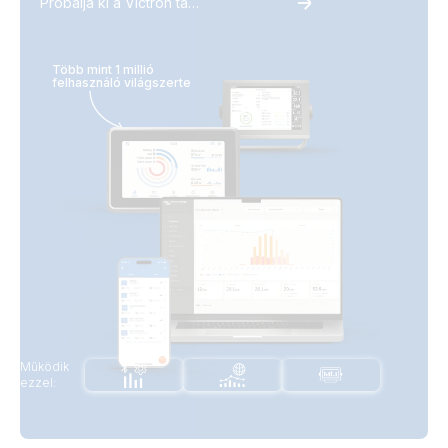
Próbálja ki a Victron távfelügyeletet
Több mint 1 millió
felhasználó világszerte
Működik
ezzel: