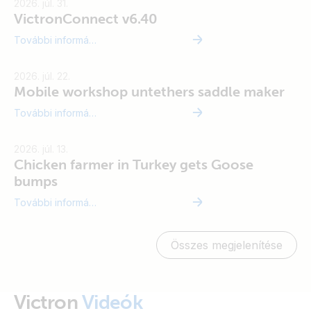
2026. júl. 31.
VictronConnect v6.40
További információ
2026. júl. 22.
Mobile workshop untethers saddle maker
További információ
2026. júl. 13.
Chicken farmer in Turkey gets Goose
bumps
További információ
Vi
Összes megjelenítése
Victron
Videók