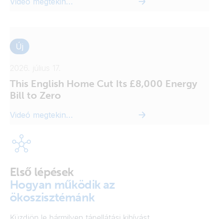
Videó megtekintése
Új
2026. július 17.
This English Home Cut Its £8,000 Energy
Bill to Zero
Videó megtekintése
Első lépések
Hogyan működik az
ökoszisztémánk
Küzdjön le bármilyen tápellátási kihívást