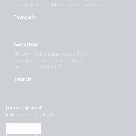
keresse meg azt, akitől a terméket vásárolta.
Támogatás
Garancia
Olvasson többet iparágvezető, 5 éves
standard garanciánkról és globális
javítószolgáltatásunkról.
Garancia
Legyen tájékozott
Iratkozzon fel a hírlevelünkre
Feliratkozás