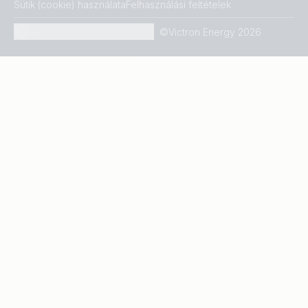
Sütik (cookie) használata
Felhasználási feltételek
HU
©Victron Energy 2026