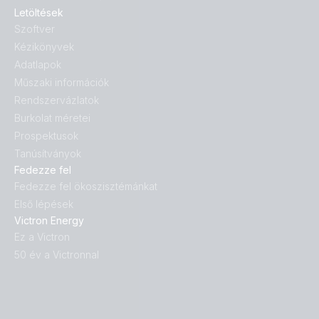
Letöltések
Szoftver
Kézikönyvek
Adatlapok
Műszaki információk
Rendszervázlatok
Burkolat méretei
Prospektusok
Tanúsítványok
Fedezze fel
Fedezze fel ökoszisztémánkat
Első lépések
Victron Energy
Ez a Victron
50 év a Victronnal