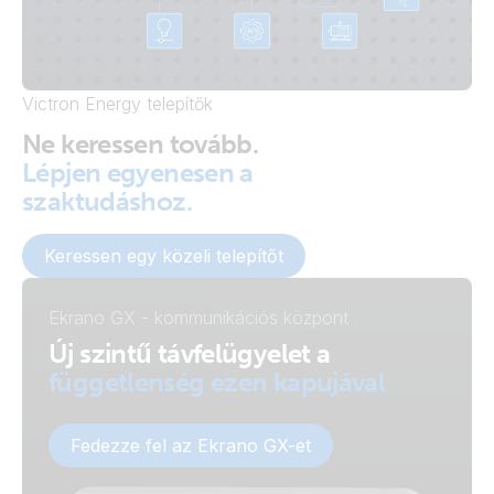
Victron Energy telepítők
Ne keressen tovább.
Lépjen egyenesen a
szaktudáshoz.
Keressen egy közeli telepítőt
Ekrano GX - kommunikációs központ
Új szintű távfelügyelet a
függetlenség ezen kapujával
Fedezze fel az Ekrano GX-et