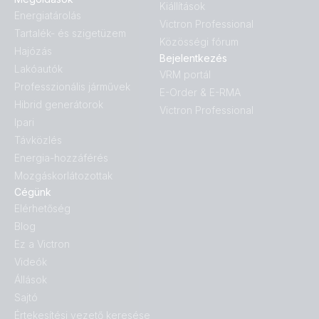
Kiállítások
Energiatárolás
Victron Professional
Tartalék- és szigetüzem
Közösségi fórum
Hajózás
Bejelentkezés
Lakóautók
VRM portál
Professzionális járművek
E-Order & E-RMA
Hibrid generátorok
Victron Professional
Ipari
Távközlés
Energia-hozzáférés
Mozgáskorlátozottak
Cégünk
Elérhetőség
Blog
Ez a Victron
Videók
Állások
Sajtó
Értekesítési vezető keresése