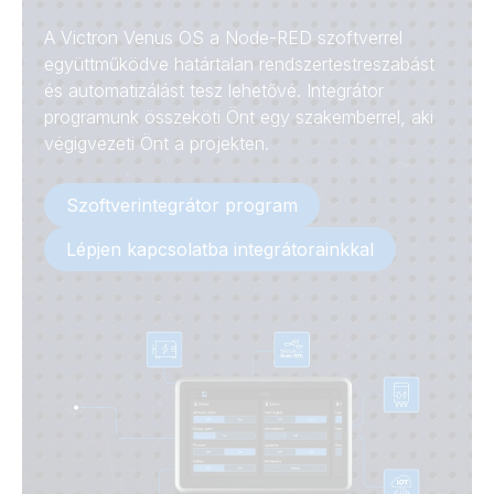
A Victron Venus OS a Node-RED szoftverrel
együttműködve határtalan rendszertestreszabást
és automatizálást tesz lehetővé. Integrátor
programunk összeköti Önt egy szakemberrel, aki
végigvezeti Önt a projekten.
Szoftverintegrátor program
Lépjen kapcsolatba integrátorainkkal