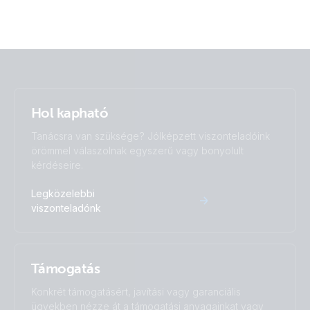
Hol kapható
Tanácsra van szüksége? Jólképzett viszonteladóink
örömmel válaszolnak egyszerű vagy bonyolult
kérdéseire.
Legközelebbi
viszonteladónk
Támogatás
Konkrét támogatásért, javítási vagy garanciális
ügyekben nézze át a támogatási anyagainkat vagy