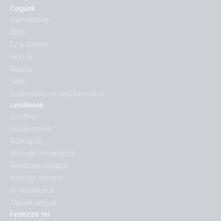
Cégünk
Elérhetőség
Blog
Ez a Victron
Videók
Állások
Sajtó
Értekesítési vezető keresése
Letöltések
Szoftver
Kézikönyvek
Adatlapok
Műszaki információk
Rendszervázlatok
Burkolat méretei
Prospektusok
Tanúsítványok
Fedezze fel