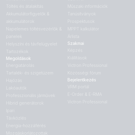
Töltés és átalakítás
Műszaki információk
Akkumulátorfigyelők &
Tanúsítványok
akkumulátorok
Prospektusok
Napelemes töltésvezérlők &
MPPT kalkulátor
panelek
Árlista
Szakmai
Helyszíni és távfelügyelet
Képzés
Tartozékok
Kiállítások
Megoldások
Energiatárolás
Victron Professional
Tartalék- és szigetüzem
Közösségi fórum
Bejelentkezés
Hajózás
VRM portál
Lakóautók
E-Order & E-RMA
Professzionális járművek
Victron Professional
Hibrid generátorok
Ipari
Távközlés
Energia-hozzáférés
Mozgáskorlátozottak