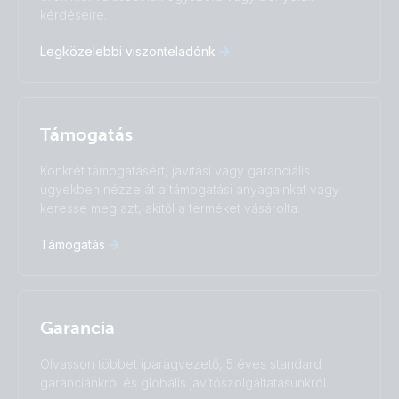
Deutsch
English
kérdéseire.
Español
Français
Legközelebbi viszonteladónk
Italiano
Magyar
I agree to receive the newsletter and accept the
Nederlands
Norsk
Privacy Policy.
Polskie
Português
Română
Slovenščina
Subscribe
Támogatás
Suomalainen
Svenska
Türkçe
Ελληνικά
Konkrét támogatásért, javítási vagy garanciális
ügyekben nézze át a támogatási anyagainkat vagy
Русский
Українська
keresse meg azt, akitől a terméket vásárolta.
中國人
Támogatás
Garancia
Olvasson többet iparágvezető, 5 éves standard
garanciánkról és globális javítószolgáltatásunkról.