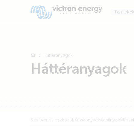
Terméke
Háttéranyagok
Például
Háttéranyagok
SmartSolar
Multiplus-
II
Orion
XS
SmartShunt
Szoftver és eszközök
Kézikönyvek
Adatlapok
Műszak