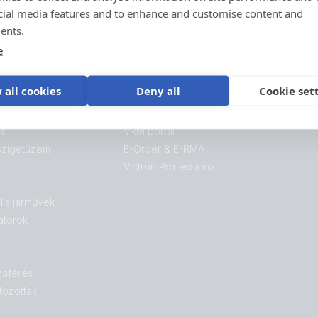
vásárolta.
cial media features and to enhance and customise content and
ents.
Támogatás
e
 all cookies
Deny all
Cookie set
Bejelentkezés
ás
VRM portál
 szigetüzem
E-Order & E-RMA
Victron Professional
lis járművek
átorok
záférés
tozottak