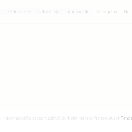
k
Fedezze fel
Letöltések
Információk
Támogatás
Hol
i információk
Rendszervázlatok
Burkolat méretei
Prospektusok
Tanús