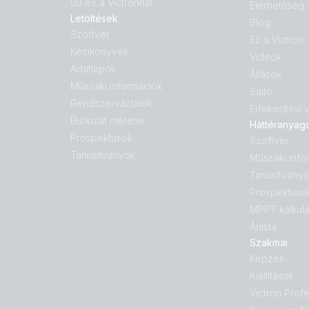
50 év a Victronnal
Elérhetőség
Letöltések
Blog
Szoftver
Ez a Victron
Kézikönyvek
Videók
Adatlapok
Állások
Műszaki információk
Sajtó
Rendszervázlatok
Értekesítési
Burkolat méretei
Háttéranyag
Prospektusok
Szoftver
Tanúsítványok
Műszaki info
Tanúsítvány
Prospektuso
MPPT kalkulá
Árlista
Szakmai
Képzés
Kiállítások
Victron Profe