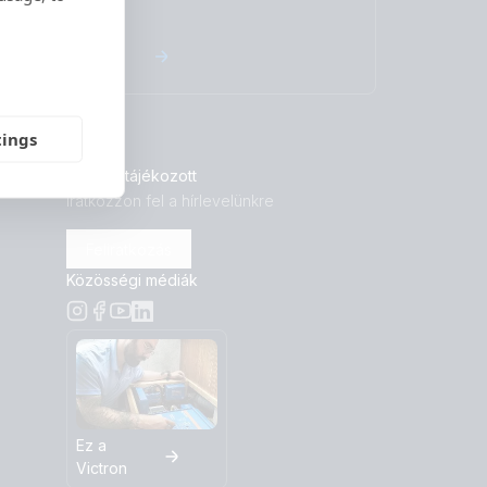
Garancia
tings
Legyen tájékozott
Iratkozzon fel a hírlevelünkre
Feliratkozás
Közösségi médiák
Ez a
Victron