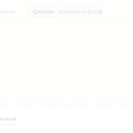
 kapható
Keresés
Bejelentkezés
HU
ítványok