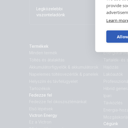
provide so
Legközelebbi
advertisem
viszonteladónk
Learn mor
Allow
Termékek
Megoldások
Minden termék
Energiatárol
Töltés és átalakítás
Tartalék- és
Akkumulátorfigyelők & akkumulátorok
Hajózás
Napelemes töltésvezérlők & panelek
Lakóautók
Helyszíni és távfelügyelet
Professzioná
Tartozékok
Hibrid gener
Fedezze fel
Ipari
Fedezze fel ökoszisztémánkat
Távközlés
Első lépések
Energia-hoz
Victron Energy
Mozgáskorlá
Ez a Victron
Cégünk