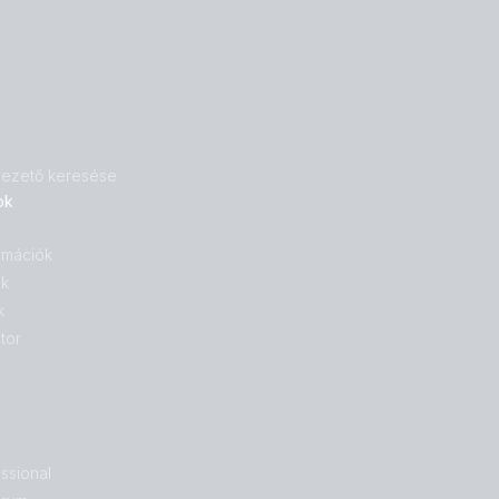
 vezető keresése
ok
rmációk
ok
k
tor
ssional