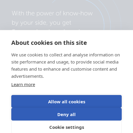
About cookies on this site
We use cookies to collect and analyse information on
site performance and usage, to provide social media
features and to enhance and customise content and
advertisements.
Learn more
Allow all cookies
Adatvédelmi szabályzat
Süti beállítások
Deny all
Sütik (cookie) használata
Felhasználási feltételek
Cookie settings
HU
©Victron Energy 2026