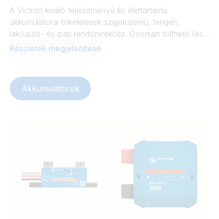
A Victron kiváló teljesítményű és élettartamú
akkumulátorai tökéletesek szigetüzemű, tengeri,
lakóautó- és ipari rendszerekhez. Gyorsan tölthető (és
kisüthető) lítium akkumulátoraink ideálisak a nagy
Részletek megjelenítése
teljesítményigényű rendszerekhez, életciklus-adataik
pedig lenyűgözőek. Termékskálánkban zselés, AGM,
ólom-karbon, távközlési akkumulátorok, és
Akkumulátorok
akkumulátor-kiegyenlítők is megtalálhatók.