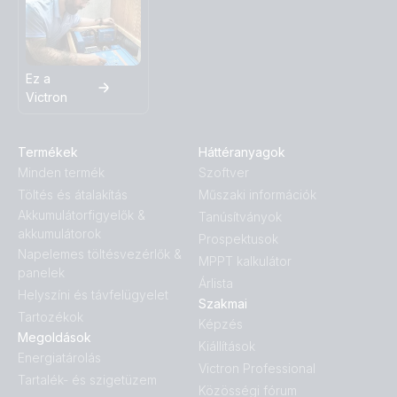
Ez a
Victron
Termékek
Háttéranyagok
Minden termék
Szoftver
Töltés és átalakítás
Műszaki információk
Akkumulátorfigyelők &
Tanúsítványok
akkumulátorok
Prospektusok
Napelemes töltésvezérlők &
MPPT kalkulátor
panelek
Árlista
Helyszíni és távfelügyelet
Szakmai
Tartozékok
Képzés
Megoldások
Kiállítások
Energiatárolás
Victron Professional
Tartalék- és szigetüzem
Közösségi fórum