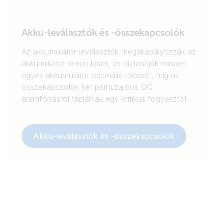
Akku-leválasztók és -összekapcsolók
Az akkumulátor-leválasztók megakadályozzák az
akkumulátor lemerülését, és biztosítják minden
egyes akkumulátor optimális töltését, míg az
összekapcsolók két párhuzamos DC
áramforrásról táplálnak egy kritikus fogyasztót.
Akku-leválasztók és -összekapcsolók