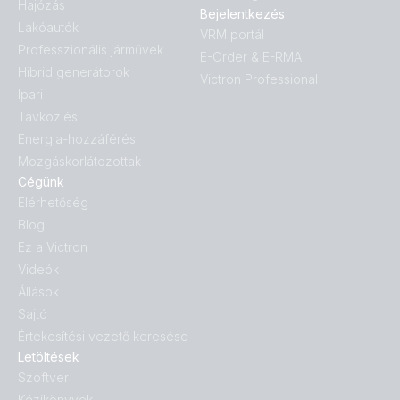
Hajózás
Bejelentkezés
Lakóautók
VRM portál
Professzionális járművek
E-Order & E-RMA
Hibrid generátorok
Victron Professional
Ipari
Távközlés
Energia-hozzáférés
Mozgáskorlátozottak
Cégünk
Elérhetőség
Blog
Ez a Victron
Videók
Állások
Sajtó
Értekesítési vezető keresése
Letöltések
Szoftver
Kézikönyvek