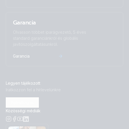
Garancia
Olvasson többet iparágvezető, 5 éves
standard garanciánkról és globális
javítószolgáltatásunkról.
Garancia
Legyen tájékozott
Iratkozzon fel a hírlevelünkre
Feliratkozás
Közösségi médiák