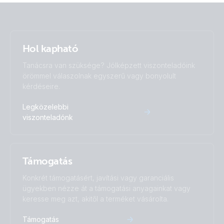
Hol kapható
Tanácsra van szüksége? Jólképzett viszonteladóink
örömmel válaszolnak egyszerű vagy bonyolult
kérdéseire.
Legközelebbi
viszonteladónk
Támogatás
Konkrét támogatásért, javítási vagy garanciális
ügyekben nézze át a támogatási anyagainkat vagy
keresse meg azt, akitől a terméket vásárolta.
Támogatás