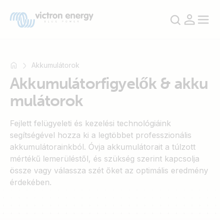
Akkumulátorok
Akkumulátorfigyelők & akku
mulátorok
Például
SmartSolar
Fejlett felügyeleti és kezelési technológiáink
Multiplus-
segítségével hozza ki a legtöbbet professzionális
II
akkumulátorainkból. Óvja akkumulátorait a túlzott
Orion
mértékű lemerüléstől, és szükség szerint kapcsolja
XS
össze vagy válassza szét őket az optimális eredmény
SmartShunt
érdekében.