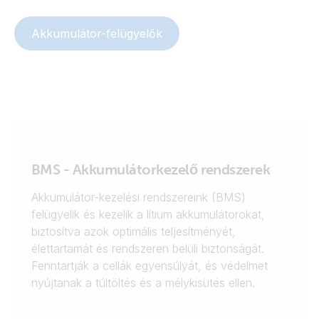
pontosságú felügyelethez sönt technológiát
alkalmaznak. Hozzájárulnak a jobb „akkumulátor-
Akkumulátor-felügyelők
egészséghez”, és az akkumulátor-feszültség és -
hőmérséklet adatok megosztásával lehetővé teszik a
töltés-szinkronizációt és egyéb funkciókat is, így
optimalizálva a rendszerteljesítményt.
BMS - Akkumulátorkezelő rendszerek
Akkumulátor-kezelési rendszereink (BMS)
felügyelik és kezelik a lítium akkumulátorokat,
biztosítva azok optimális teljesítményét,
élettartamát és rendszeren belüli biztonságát.
Fenntartják a cellák egyensúlyát, és védelmet
nyújtanak a túltöltés és a mélykisütés ellen.