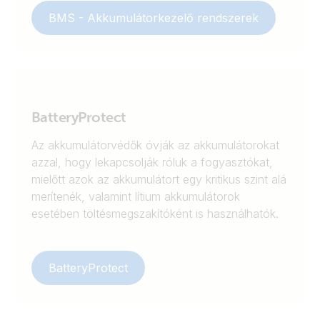
BMS - Akkumulátorkezelő rendszerek
BatteryProtect
Az akkumulátorvédők óvják az akkumulátorokat
azzal, hogy lekapcsolják róluk a fogyasztókat,
mielőtt azok az akkumulátort egy kritikus szint alá
merítenék, valamint lítium akkumulátorok
esetében töltésmegszakítóként is használhatók.
BatteryProtect