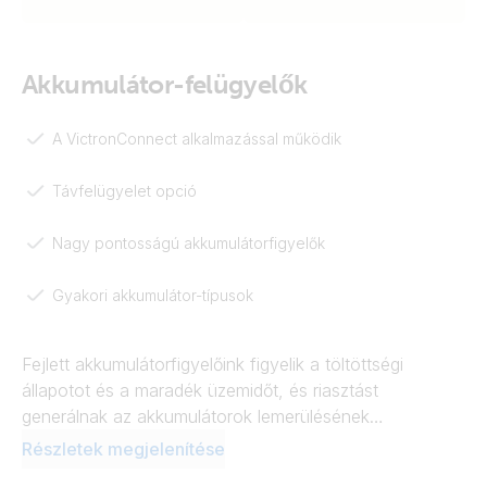
Akkumulátor-felügyelők
A VictronConnect alkalmazással működik
Távfelügyelet opció
Nagy pontosságú akkumulátorfigyelők
Gyakori akkumulátor-típusok
Fejlett akkumulátorfigyelőink figyelik a töltöttségi
állapotot és a maradék üzemidőt, és riasztást
generálnak az akkumulátorok lemerülésének
megelőzése érdekében. Kompatibilisek minden gyakori
Részletek megjelenítése
akkumulátor-típussal és feszültséggel, és a nagy