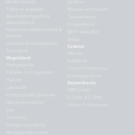
Minden termék
Szoftver
Töltés és átalakítás
Műszaki információk
Akkumulátorfigyelők &
Tanúsítványok
akkumulátorok
Prospektusok
Napelemes töltésvezérlők &
MPPT kalkulátor
panelek
Árlista
Helyszíni és távfelügyelet
Szakmai
Tartozékok
Képzés
Megoldások
Kiállítások
Energiatárolás
Victron Professional
Tartalék- és szigetüzem
Közösségi fórum
Hajózás
Bejelentkezés
Lakóautók
VRM portál
Professzionális járművek
E-Order & E-RMA
Hibrid generátorok
Victron Professional
Ipari
Távközlés
Energia-hozzáférés
Mozgáskorlátozottak