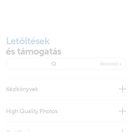
Letöltések
és támogatás
Kézikönyvek
High Quality Photos
VE.Direct cable 0.9m