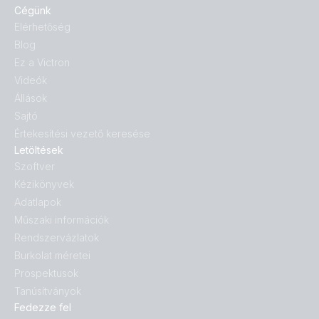
Cégünk
Elérhetőség
Blog
Ez a Victron
Videók
Állások
Sajtó
Értekesítési vezető keresése
Letöltések
Szoftver
Kézikönyvek
Adatlapok
Műszaki információk
Rendszervázlatok
Burkolat méretei
Prospektusok
Tanúsítványok
Fedezze fel