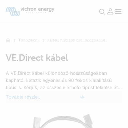
Tartozékok
Kültéri hálózati csatlakozókábel
VE.Direct kábel
Például
SmartSolar
A VE.Direct kábel különböző hosszúságokban
Multiplus-
kapható. Létezik egyenes és 90 fokos kialakítású
II
típus is. Kérjük, az összes elérhető típust tekintse át
Orion
az árlistánkon.
XS
További részletek
SmartShunt