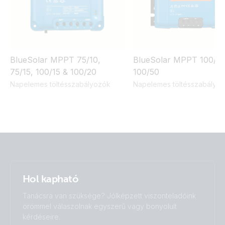
BlueSolar MPPT 75/10,
BlueSolar MPPT 100/30
75/15, 100/15 & 100/20
100/50
Napelemes töltésszabályozók
Napelemes töltésszabályo
Hol kapható
Tanácsra van szüksége? Jólképzett viszonteladóink
örömmel válaszolnak egyszerű vagy bonyolult
kérdéseire.