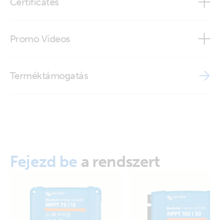
Certificates
VE.Direct-cable-0.9m - one side right angle
Declaration of Conformity - Cables VE.Direct, RJ12, RJ45
Promo Videos
ISO9001 certificate
Brand video
Terméktámogatás
Fejezd be
a rendszert