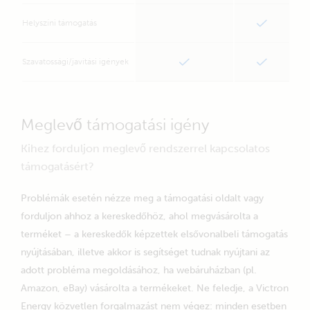
Mozgáskorlátozottak
Cégünk
Helyszíni támogatás
Elérhetőség
Blog
Szavatossági/javítási igények
Ez a Victron
Videók
Állások
Sajtó
Meglevő támogatási igény
Értekesítési vezető keresése
Kihez forduljon meglevő rendszerrel kapcsolatos
Letöltések
támogatásért?
Szoftver
Kézikönyvek
Problémák esetén nézze meg a támogatási oldalt vagy
Adatlapok
forduljon ahhoz a kereskedőhöz, ahol megvásárolta a
Műszaki információk
terméket – a kereskedők képzettek elsővonalbeli támogatás
Rendszervázlatok
nyújtásában, illetve akkor is segítséget tudnak nyújtani az
Burkolat méretei
adott probléma megoldásához, ha webáruházban (pl.
Prospektusok
Amazon, eBay) vásárolta a termékeket. Ne feledje, a Victron
Tanúsítványok
Fedezze fel
Energy közvetlen forgalmazást nem végez: minden esetben