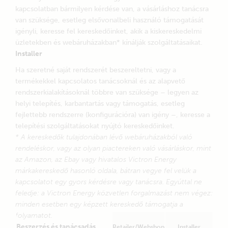
Čeština
Dansk
örömmel válaszolnak egyszerű vagy bonyolult
kapcsolatban bármilyen kérdése van, a vásárláshoz tanácsra
kérdéseire.
Deutsch
English
van szüksége, esetleg elsővonalbeli használó támogatását
Español
Français
igényli, keresse fel kereskedőinket, akik a kiskereskedelmi
Legközelebbi viszonteladónk
Italiano
Magyar
üzletekben és webáruházakban* kínálják szolgáltatásaikat.
Nederlands
Norsk
I agree to receive the newsletter and accept the
Installer
Polskie
Português
Privacy Policy.
Ha szeretné saját rendszerét beszereltetni, vagy a
Română
Slovenščina
termékekkel kapcsolatos tanácsoknál és az alapvető
Támogatás
Subscribe
Suomalainen
Svenska
rendszerkialakításoknál többre van szüksége – legyen az
Türkçe
Ελληνικά
helyi telepítés, karbantartás vagy támogatás, esetleg
Konkrét támogatásért, javítási vagy garanciális
Русский
Українська
ügyekben nézze át a támogatási anyagainkat vagy
fejlettebb rendszerre (konfigurációra) van igény –, keresse a
中國人
keresse meg azt, akitől a terméket vásárolta.
telepítési szolgáltatásokat nyújtó kereskedőinket.
* A kereskedők tulajdonában lévő webáruházakból való
Támogatás
rendeléskor, vagy az olyan piactereken való vásárláskor, mint
az Amazon, az Ebay vagy hivatalos Victron Energy
márkakereskedő hasonló oldala, bátran vegye fel velük a
kapcsolatot egy gyors kérdésre vagy tanácsra. Egyúttal ne
Garancia
feledje: a Victron Energy közvetlen forgalmazást nem végez:
minden esetben egy képzett kereskedő támogatja a
Olvasson többet iparágvezető, 5 éves standard
folyamatot.
garanciánkról és globális javítószolgáltatásunkról.
Beszerzés és tanácsadás
Retailer/Webshop
Installer