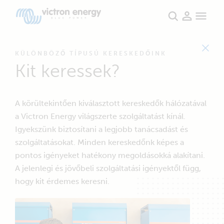
Victron Energy jogosított márkakereskedőinek
4 Authorized Dealers have been found.
KÜLÖNBÖZŐ TÍPUSÚ KERESKEDŐINK
keresése
Kit keressek?
A közelemben
A körültekintően kiválasztott kereskedők hálózatával
a Victron Energy világszerte szolgáltatást kínál.
Igyekszünk biztosítani a legjobb tanácsadást és
szolgáltatásokat. Minden kereskedőnk képes a
pontos igényeket hatékony megoldásokká alakítani.
A jelenlegi és jövőbeli szolgáltatási igényektől függ,
3
hogy kit érdemes keresni.