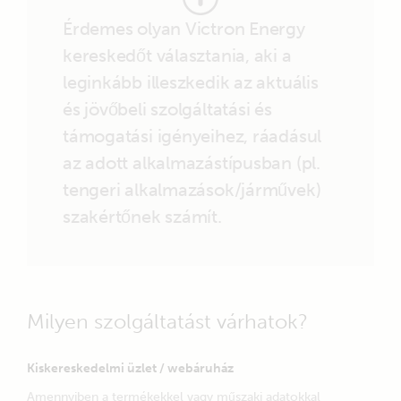
Ajánlatok a telepítési szolgáltatások területén
Érdemes olyan Victron Energy
USA - Ohio
kereskedőt választania, aki a
leginkább illeszkedik az aktuális
és jövőbeli szolgáltatási és
Valley Hi Technical Solutions
Ajánlatok a telepítési szolgáltatások területén
támogatási igényeihez, ráadásul
Marysville, USA - Ohio
az adott alkalmazástípusban (pl.
tengeri alkalmazások/járművek)
szakértőnek számít.
Sequence Engineering
Marysville, USA -
Milyen szolgáltatást várhatok?
Selected
Stay up to date
Magyar
Hol kapható
Kiskereskedelmi üzlet / webáruház
Change language
Tanácsra van szüksége? Jólképzett viszonteladóink
Amennyiben a termékekkel vagy műszaki adatokkal