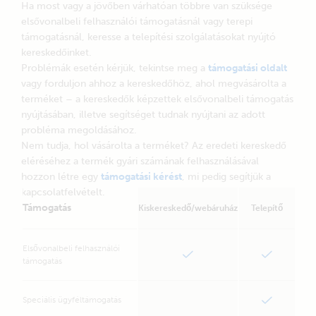
Minden termék
Szoftver
Ha most vagy a jövőben várhatóan többre van szüksége
Töltés és átalakítás
Műszaki információk
elsővonalbeli felhasználói támogatásnál vagy terepi
Akkumulátorfigyelők &
Tanúsítványok
támogatásnál, keresse a telepítési szolgálatásokat nyújtó
kereskedőinket.
akkumulátorok
Prospektusok
Problémák esetén kérjük, tekintse meg a
támogatási oldalt
Napelemes töltésvezérlők &
MPPT kalkulátor
vagy forduljon ahhoz a kereskedőhöz, ahol megvásárolta a
panelek
Árlista
terméket – a kereskedők képzettek elsővonalbeli támogatás
Szakmai
Helyszíni és távfelügyelet
nyújtásában, illetve segítséget tudnak nyújtani az adott
Képzés
Tartozékok
probléma megoldásához.
Kiállítások
Megoldások
Nem tudja, hol vásárolta a terméket? Az eredeti kereskedő
Energiatárolás
Victron Professional
eléréséhez a termék gyári számának felhasználásával
Tartalék- és szigetüzem
Közösségi fórum
hozzon létre egy
támogatási kérést
, mi pedig segítjük a
Bejelentkezés
kapcsolatfelvételt.
Hajózás
VRM portál
Támogatás
Kiskereskedő/webáruház
Telepítő
Lakóautók
E-Order & E-RMA
Professzionális járművek
Victron Professional
Hibrid generátorok
Elsővonalbeli felhasználói
támogatás
Ipari
Távközlés
Energia-hozzáférés
Speciális ügyféltámogatás