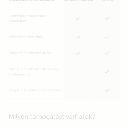
Garancia
Termékek és tanácsok a
vásárláshoz
Legyen tájékozott
Közvetlen értékesítés
Iratkozzon fel a hírlevelünkre
Alapvető rendszerkialakítás
Feliratkozás
Közösségi médiák
Speciális rendszerkialakítás vagy -
konfigurációk
Helyszíni telepítés és karbantartás
This is Victron
Milyen támogatást várhatok?
Termékek
Háttéranyagok