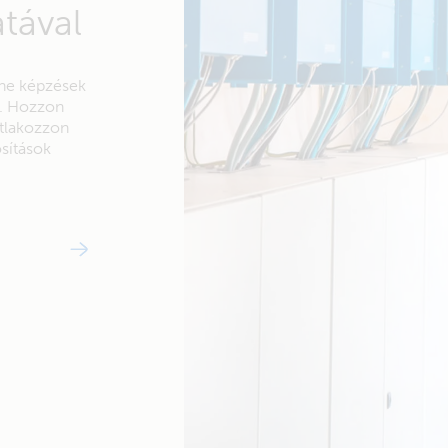
tával
line képzések
n. Hozzon
atlakozzon
sítások