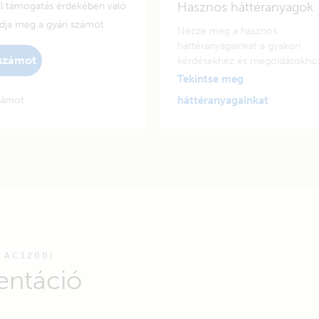
Hasznos háttéranyagok
el támogatás érdekében való
adja meg a gyári számot.
Nézze meg a hasznos
háttéranyagainkat a gyakori
 számot
kérdésekhez és megoldásokho
Tekintse meg
zámot
háttéranyagainkat
 AC1200)
entáció