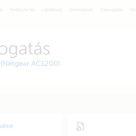
k
Fedezze fel
Letöltések
Információk
Támogatás
Ho
ogatás
 (Netgear AC1200)
sése