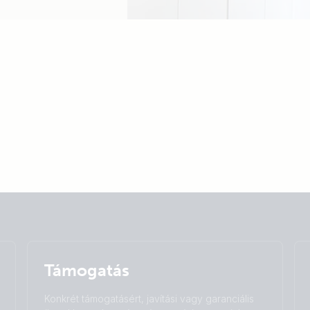
Selected
Stay up to date
Magyar
Change language
Támogatás
Čeština
Dansk
Deutsch
English
Konkrét támogatásért, javítási vagy garanciális
Español
Français