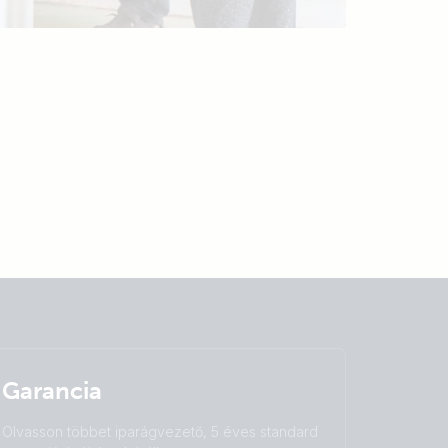
Garancia
Olvasson többet iparágvezető, 5 éves standard