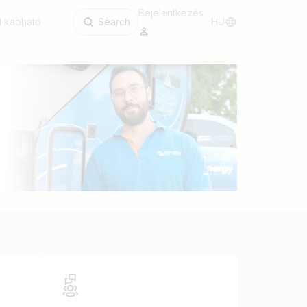
Bejelentkezés
l kapható
Search
HU