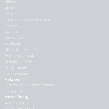
Videók
Állások
Sajtó
Értekesítési vezető keresése
Letöltések
Szoftver
Kézikönyvek
Adatlapok
Műszaki információk
Rendszervázlatok
Burkolat méretei
Prospektusok
Tanúsítványok
Fedezze fel
Fedezze fel ökoszisztémánkat
Első lépések
Victron Energy
Ez a Victron
50 év a Victronnal