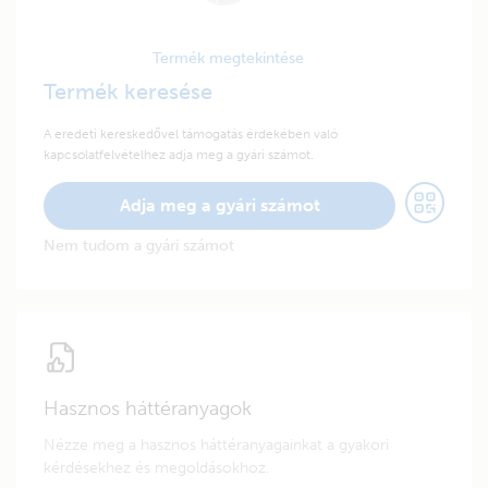
Termék megtekintése
Termék keresése
A eredeti kereskedővel támogatás érdekében való
kapcsolatfelvételhez adja meg a gyári számot.
Adja meg a gyári számot
Nem tudom a gyári számot
Hasznos háttéranyagok
Nézze meg a hasznos háttéranyagainkat a gyakori
kérdésekhez és megoldásokhoz.