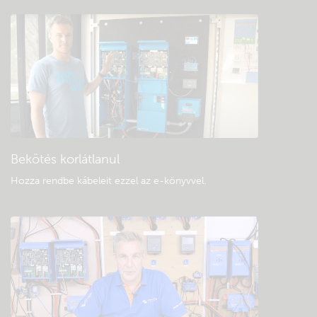
Keressen a közösség tudásbázisában
Általános letöltések és dokumentáció
Bekötés korlátlanul
Hozza rendbe kábeleit ezzel az e-könyvvel
.