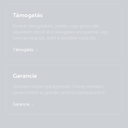
Polskie
Português
Privacy Policy.
Română
Slovenščina
Támogatás
Subscribe
Suomalainen
Svenska
Türkçe
Ελληνικά
Konkrét támogatásért, javítási vagy garanciális
Русский
Українська
ügyekben nézze át a támogatási anyagainkat vagy
中國人
keresse meg azt, akitől a terméket vásárolta.
Támogatás
Garancia
Olvasson többet iparágvezető, 5 éves standard
garanciánkról és globális javítószolgáltatásunkról.
Garancia