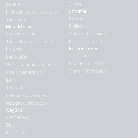
panelek
Árlista
Szakmai
Helyszíni és távfelügyelet
Képzés
Tartozékok
Kiállítások
Megoldások
Energiatárolás
Victron Professional
Tartalék- és szigetüzem
Közösségi fórum
Bejelentkezés
Hajózás
VRM portál
Lakóautók
E-Order & E-RMA
Professzionális járművek
Victron Professional
Hibrid generátorok
Ipari
Távközlés
Energia-hozzáférés
Mozgáskorlátozottak
Cégünk
Elérhetőség
Blog
Ez a Victron