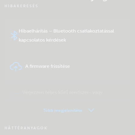
HIBAKERESÉS
Hibaelhárítás – Bluetooth csatlakoztatással
kapcsolatos kérdések
A firmware frissítése
Végezzen teljes körű rendszer- vagy
terméktesztet
Több megjelenítése
VRM távfelügyelet – Kérdések és válaszok
HÁTTÉRANYAGOK