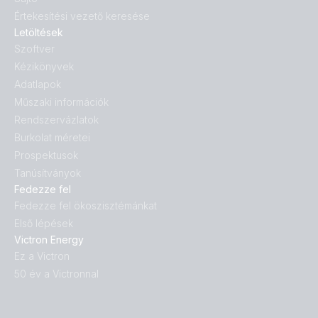
Értekesítési vezető keresése
Letöltések
Szoftver
Kézikönyvek
Adatlapok
Műszaki információk
Rendszervázlatok
Burkolat méretei
Prospektusok
Tanúsítványok
Fedezze fel
Fedezze fel ökoszisztémánkat
Első lépések
Victron Energy
Ez a Victron
50 év a Victronnal