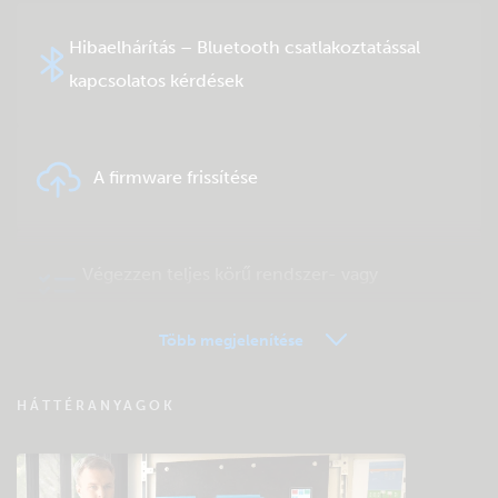
Hibaelhárítás – Bluetooth csatlakoztatással
kapcsolatos kérdések
A firmware frissítése
Végezzen teljes körű rendszer- vagy
terméktesztet
Több megjelenítése
VRM távfelügyelet – Kérdések és válaszok
HÁTTÉRANYAGOK