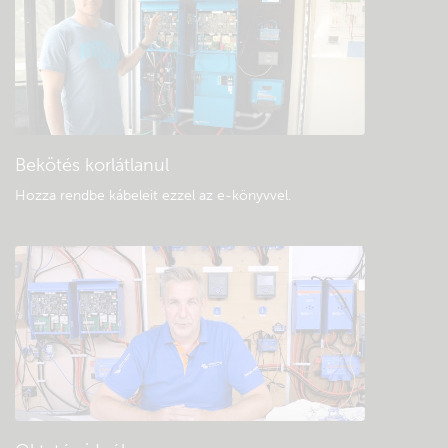
Keressen a közösség tudásbázisában
Általános letöltések és dokumentáció
Bekötés korlátlanul
Hozza rendbe kábeleit ezzel az e-könyvvel
.