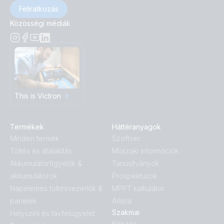
Feliratkozás
Közösségi médiák
This is Victron
Termékek
Háttéranyagok
Minden termék
Szoftver
Töltés és átalakítás
Műszaki információk
Akkumulátorfigyelők &
Tanúsítványok
akkumulátorok
Prospektusok
Napelemes töltésvezérlők &
MPPT kalkulátor
panelek
Árlista
Szakmai
Helyszíni és távfelügyelet
Képzés