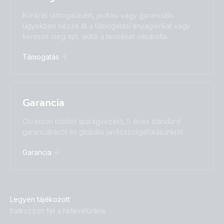
Türkçe
Ελληνικά
Konkrét támogatásért, javítási vagy garanciális
Русский
Українська
ügyekben nézze át a támogatási anyagainkat vagy
中國人
keresse meg azt, akitől a terméket vásárolta.
Támogatás
Garancia
Olvasson többet iparágvezető, 5 éves standard
garanciánkról és globális javítószolgáltatásunkról.
Garancia
Legyen tájékozott
Iratkozzon fel a hírlevelünkre