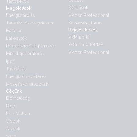
Tartozékok
Kiállítások
Megoldások
Energiatárolás
Victron Professional
Tartalék- és szigetüzem
Közösségi fórum
Bejelentkezés
Hajózás
VRM portál
Lakóautók
E-Order & E-RMA
Professzionális járművek
Victron Professional
Hibrid generátorok
Ipari
Távközlés
Energia-hozzáférés
Mozgáskorlátozottak
Cégünk
Elérhetőség
Blog
Ez a Victron
Videók
Állások
Sajtó