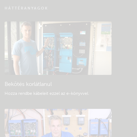
VRM távfelügyelet – Kérdések és válaszok
HÁTTÉRANYAGOK
Keressen a közösség tudásbázisában
Általános letöltések és dokumentáció
Bekötés korlátlanul
Hozza rendbe kábeleit ezzel az e-könyvvel
.