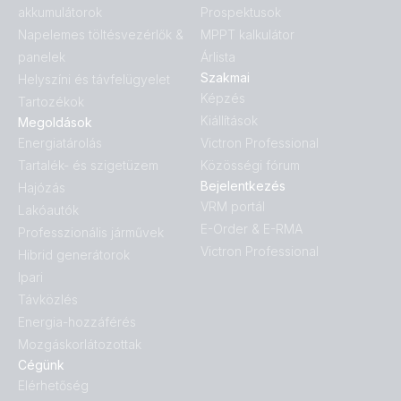
akkumulátorok
Prospektusok
Napelemes töltésvezérlők &
MPPT kalkulátor
panelek
Árlista
Szakmai
Helyszíni és távfelügyelet
Képzés
Tartozékok
Kiállítások
Megoldások
Energiatárolás
Victron Professional
Tartalék- és szigetüzem
Közösségi fórum
Bejelentkezés
Hajózás
VRM portál
Lakóautók
E-Order & E-RMA
Professzionális járművek
Victron Professional
Hibrid generátorok
Ipari
Távközlés
Energia-hozzáférés
Mozgáskorlátozottak
Cégünk
Elérhetőség