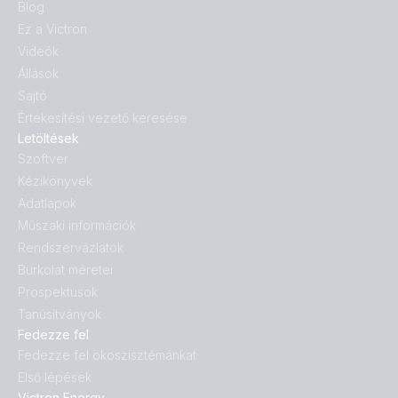
Blog
Ez a Victron
Videók
Állások
Sajtó
Értekesítési vezető keresése
Letöltések
Szoftver
Kézikönyvek
Adatlapok
Műszaki információk
Rendszervázlatok
Burkolat méretei
Prospektusok
Tanúsítványok
Fedezze fel
Fedezze fel ökoszisztémánkat
Első lépések
Victron Energy