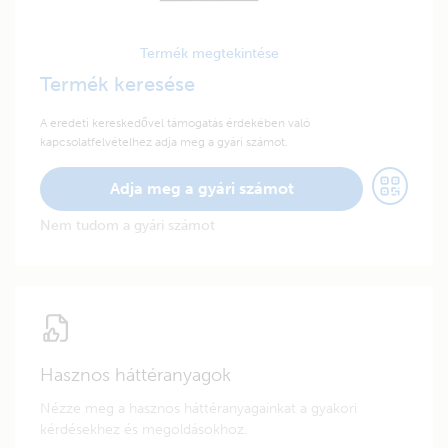
Termék megtekintése
Termék keresése
A eredeti kereskedővel támogatás érdekében való
kapcsolatfelvételhez adja meg a gyári számot.
Adja meg a gyári számot
Nem tudom a gyári számot
Hasznos háttéranyagok
Nézze meg a hasznos háttéranyagainkat a gyakori
kérdésekhez és megoldásokhoz.