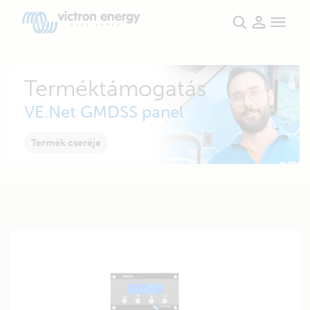
Terméktámogatás
VE.Net GMDSS panel
Termék cseréje