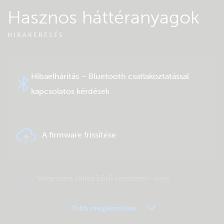
Hasznos háttéranyagok
HIBAKERESÉS
Hibaelhárítás – Bluetooth csatlakoztatással
kapcsolatos kérdések
A firmware frissítése
Végezzen teljes körű rendszer- vagy
terméktesztet
Több megjelenítése