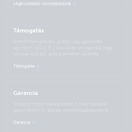
Legközelebbi viszonteladónk
Italiano
Magyar
Nederlands
Norsk
I agree to receive the newsletter and accept the
Polskie
Português
Privacy Policy.
Română
Slovenščina
Támogatás
Subscribe
Suomalainen
Svenska
Türkçe
Ελληνικά
Konkrét támogatásért, javítási vagy garanciális
Русский
Українська
ügyekben nézze át a támogatási anyagainkat vagy
中國人
keresse meg azt, akitől a terméket vásárolta.
Támogatás
Garancia
Olvasson többet iparágvezető, 5 éves standard
garanciánkról és globális javítószolgáltatásunkról.
Garancia