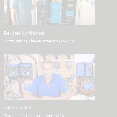
Általános letöltések és dokumentáció
Bekötés korlátlanul
Hozza rendbe kábeleit ezzel az e-könyvvel
.
Oktató videók
Termékek és rendszerek ismertetése
.