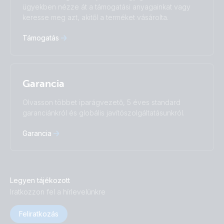
ügyekben nézze át a támogatási anyagainkat vagy
中國人
keresse meg azt, akitől a terméket vásárolta.
Támogatás
Garancia
Olvasson többet iparágvezető, 5 éves standard
garanciánkról és globális javítószolgáltatásunkról.
Garancia
Legyen tájékozott
Iratkozzon fel a hírlevelünkre
Feliratkozás