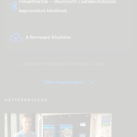
Hibaelhárítás – Bluetooth csatlakoztatással
kapcsolatos kérdések
A firmware frissítése
Végezzen teljes körű rendszer- vagy
terméktesztet
Több megjelenítése
VRM távfelügyelet – Kérdések és válaszok
HÁTTÉRANYAGOK
Keressen a közösség tudásbázisában