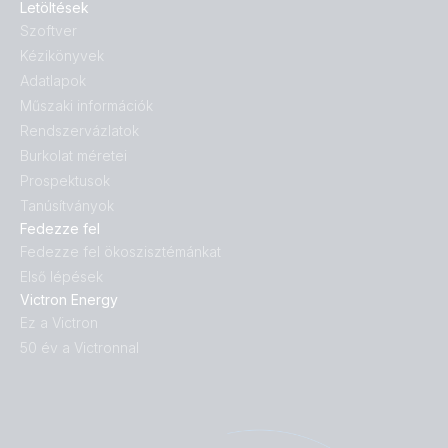
Letöltések
Szoftver
Kézikönyvek
Adatlapok
Műszaki információk
Rendszervázlatok
Burkolat méretei
Prospektusok
Tanúsítványok
Fedezze fel
Fedezze fel ökoszisztémánkat
Első lépések
Victron Energy
Ez a Victron
50 év a Victronnal