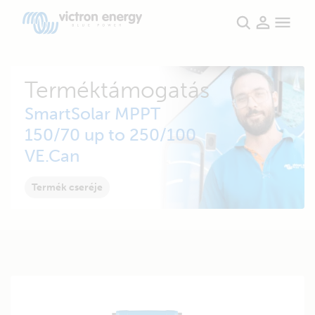
Terméktámogatás
SmartSolar MPPT
150/70 up to 250/100
VE.Can
Termék cseréje