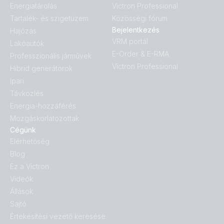
Energiatárolás
Victron Professional
Tartalék- és szigetüzem
Közösségi fórum
Bejelentkezés
Hajózás
VRM portál
Lakóautók
E-Order & E-RMA
Professzionális járművek
Victron Professional
Hibrid generátorok
Ipari
Távközlés
Energia-hozzáférés
Mozgáskorlátozottak
Cégünk
Elérhetőség
Blog
Ez a Victron
Videók
Állások
Sajtó
Értekesítési vezető keresése