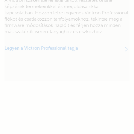
A Victron szakemberei által tartott részletes online
képzések termékeinkkel és megoldásainkkal
kapcsolatban. Hozzon létre ingyenes Victron Professional
fiókot és csatlakozzon tanfolyamokhoz, tekintse meg a
firmware módosítások naplóit és férjen hozzá minden
más szakértői ismeretanyaghoz és eszközhöz.
Legyen a Victron Professional tagja