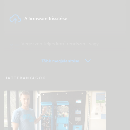
A firmware frissítése
Végezzen teljes körű rendszer- vagy
terméktesztet
Több megjelenítése
VRM távfelügyelet – Kérdések és válaszok
HÁTTÉRANYAGOK
Keressen a közösség tudásbázisában