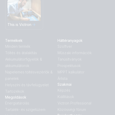
This is Victron
Termékek
Háttéranyagok
Minden termék
Szoftver
Töltés és átalakítás
Műszaki információk
Akkumulátorfigyelők &
Tanúsítványok
akkumulátorok
Prospektusok
Napelemes töltésvezérlők &
MPPT kalkulátor
panelek
Árlista
Szakmai
Helyszíni és távfelügyelet
Képzés
Tartozékok
Kiállítások
Megoldások
Energiatárolás
Victron Professional
Tartalék- és szigetüzem
Közösségi fórum