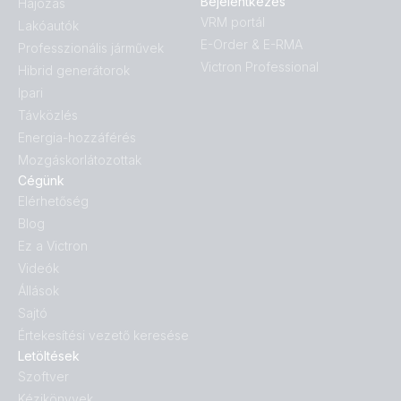
Bejelentkezés
Hajózás
VRM portál
Lakóautók
E-Order & E-RMA
Professzionális járművek
Victron Professional
Hibrid generátorok
Ipari
Távközlés
Energia-hozzáférés
Mozgáskorlátozottak
Cégünk
Elérhetőség
Blog
Ez a Victron
Videók
Állások
Sajtó
Értekesítési vezető keresése
Letöltések
Szoftver
Kézikönyvek