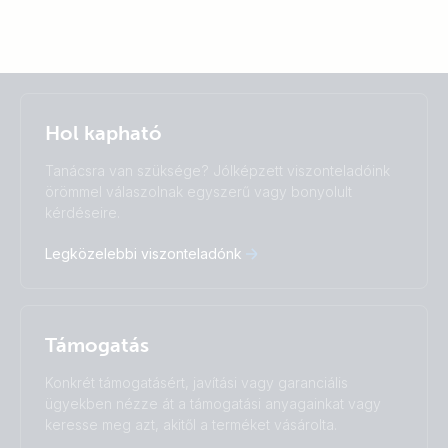
Selected
Stay up to date
Magyar
Hol kapható
Change language
Tanácsra van szüksége? Jólképzett viszonteladóink
Čeština
Dansk
örömmel válaszolnak egyszerű vagy bonyolult
kérdéseire.
Deutsch
English
Español
Français
Legközelebbi viszonteladónk
Italiano
Magyar
Nederlands
Norsk
I agree to receive the newsletter and accept the
Polskie
Português
Privacy Policy.
Română
Slovenščina
Támogatás
Subscribe
Suomalainen
Svenska
Türkçe
Ελληνικά
Konkrét támogatásért, javítási vagy garanciális
Русский
Українська
ügyekben nézze át a támogatási anyagainkat vagy
中國人
keresse meg azt, akitől a terméket vásárolta.