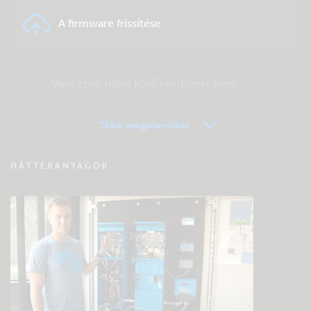
A firmware frissítése
Végezzen teljes körű rendszer- vagy
terméktesztet
Több megjelenítése
VRM távfelügyelet – Kérdések és válaszok
HÁTTÉRANYAGOK
Keressen a közösség tudásbázisában
Általános letöltések és dokumentáció