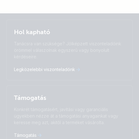
Selected
Stay up to date
Magyar
Hol kapható
Change language
Tanácsra van szüksége? Jólképzett viszonteladóink
Čeština
Dansk
örömmel válaszolnak egyszerű vagy bonyolult
kérdéseire.
Deutsch
English
Español
Français
Legközelebbi viszonteladónk
Italiano
Magyar
Nederlands
Norsk
I agree to receive the newsletter and accept the
Polskie
Português
Privacy Policy.
Română
Slovenščina
Támogatás
Subscribe
Suomalainen
Svenska
Türkçe
Ελληνικά
Konkrét támogatásért, javítási vagy garanciális
Русский
Українська
ügyekben nézze át a támogatási anyagainkat vagy
中國人
keresse meg azt, akitől a terméket vásárolta.
Támogatás