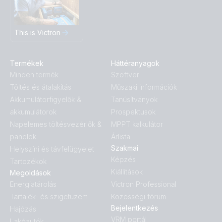
This is Victron
Termékek
Háttéranyagok
Minden termék
Szoftver
Töltés és átalakítás
Műszaki információk
Akkumulátorfigyelők &
Tanúsítványok
akkumulátorok
Prospektusok
Napelemes töltésvezérlők &
MPPT kalkulátor
panelek
Árlista
Szakmai
Helyszíni és távfelügyelet
Képzés
Tartozékok
Kiállítások
Megoldások
Energiatárolás
Victron Professional
Tartalék- és szigetüzem
Közösségi fórum
Bejelentkezés
Hajózás
VRM portál
Lakóautók