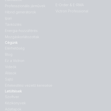
E-Order & E-RMA
Professzionális járművek
Victron Professional
Hibrid generátorok
Ipari
Távközlés
Energia-hozzáférés
Mozgáskorlátozottak
Cégünk
Elérhetőség
Blog
Ez a Victron
Videók
Állások
Sajtó
Értekesítési vezető keresése
Letöltések
Szoftver
Kézikönyvek
Adatlapok