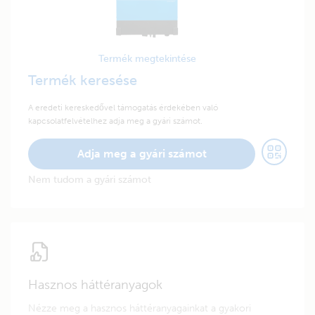
Termék megtekintése
Termék keresése
A eredeti kereskedővel támogatás érdekében való
kapcsolatfelvételhez adja meg a gyári számot.
Adja meg a gyári számot
Nem tudom a gyári számot
Hasznos háttéranyagok
Nézze meg a hasznos háttéranyagainkat a gyakori