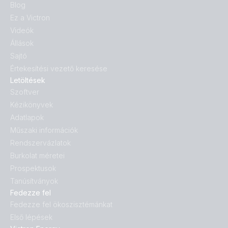
Blog
Ez a Victron
Videók
Állások
Sajtó
Értekesítési vezető keresése
Letöltések
Szoftver
Kézikönyvek
Adatlapok
Műszaki információk
Rendszervázlatok
Burkolat méretei
Prospektusok
Tanúsítványok
Fedezze fel
Fedezze fel ökoszisztémánkat
Első lépések