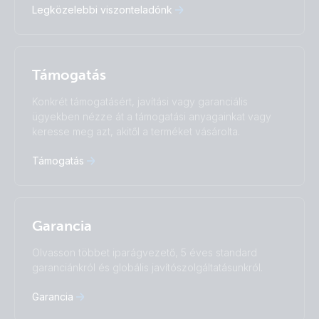
Legközelebbi viszonteladónk
Italiano
Magyar
Nederlands
Norsk
I agree to receive the newsletter and accept the
Polskie
Português
Privacy Policy.
Română
Slovenščina
Támogatás
Subscribe
Suomalainen
Svenska
Türkçe
Ελληνικά
Konkrét támogatásért, javítási vagy garanciális
Русский
Українська
ügyekben nézze át a támogatási anyagainkat vagy
中國人
keresse meg azt, akitől a terméket vásárolta.
Támogatás
Garancia
Olvasson többet iparágvezető, 5 éves standard
garanciánkról és globális javítószolgáltatásunkról.
Garancia