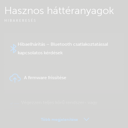
Hasznos háttéranyagok
HIBAKERESÉS
Hibaelhárítás – Bluetooth csatlakoztatással
kapcsolatos kérdések
A firmware frissítése
Végezzen teljes körű rendszer- vagy
terméktesztet
Több megjelenítése