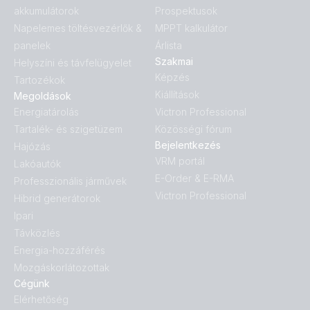
akkumulátorok
Prospektusok
Napelemes töltésvezérlők &
MPPT kalkulátor
panelek
Árlista
Szakmai
Helyszíni és távfelügyelet
Képzés
Tartozékok
Kiállítások
Megoldások
Energiatárolás
Victron Professional
Tartalék- és szigetüzem
Közösségi fórum
Bejelentkezés
Hajózás
VRM portál
Lakóautók
E-Order & E-RMA
Professzionális járművek
Victron Professional
Hibrid generátorok
Ipari
Távközlés
Energia-hozzáférés
Mozgáskorlátozottak
Cégünk
Elérhetőség