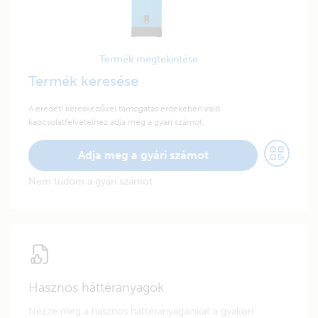
Termék megtekintése
Termék keresése
A eredeti kereskedővel támogatás érdekében való
kapcsolatfelvételhez adja meg a gyári számot.
Adja meg a gyári számot
Nem tudom a gyári számot
Hasznos háttéranyagok
Nézze meg a hasznos háttéranyagainkat a gyakori