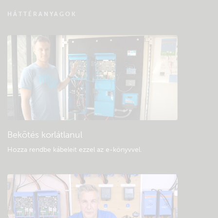
VRM távfelügyelet – Kérdések és válaszok
HÁTTÉRANYAGOK
Keressen a közösség tudásbázisában
Általános letöltések és dokumentáció
Bekötés korlátlanul
Hozza rendbe kábeleit ezzel az e-könyvvel
.