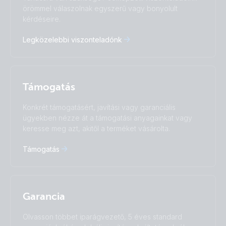
Čeština
Dansk
örömmel válaszolnak egyszerű vagy bonyolult
Deutsch
English
kérdéseire.
Español
Français
Legközelebbi viszonteladónk
Italiano
Magyar
I agree to receive the newsletter and accept the
Nederlands
Norsk
Privacy Policy.
Polskie
Português
Română
Slovenščina
Subscribe
Támogatás
Suomalainen
Svenska
Türkçe
Ελληνικά
Konkrét támogatásért, javítási vagy garanciális
ügyekben nézze át a támogatási anyagainkat vagy
Русский
Українська
keresse meg azt, akitől a terméket vásárolta.
中國人
Támogatás
Garancia
Olvasson többet iparágvezető, 5 éves standard