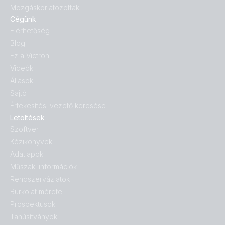
Mozgáskorlátozottak
Cégünk
Elérhetőség
Blog
Ez a Victron
Videók
Állások
Sajtó
Értekesítési vezető keresése
Letöltések
Szoftver
Kézikönyvek
Adatlapok
Műszaki információk
Rendszervázlatok
Burkolat méretei
Prospektusok
Tanúsítványok