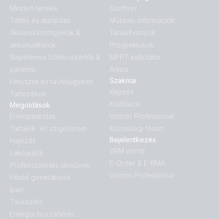
Minden termék
Szoftver
Töltés és átalakítás
Műszaki információk
Akkumulátorfigyelők &
Tanúsítványok
akkumulátorok
Prospektusok
Napelemes töltésvezérlők &
MPPT kalkulátor
panelek
Árlista
Szakmai
Helyszíni és távfelügyelet
Képzés
Tartozékok
Kiállítások
Megoldások
Energiatárolás
Victron Professional
Tartalék- és szigetüzem
Közösségi fórum
Bejelentkezés
Hajózás
VRM portál
Lakóautók
E-Order & E-RMA
Professzionális járművek
Victron Professional
Hibrid generátorok
Ipari
Távközlés
Energia-hozzáférés