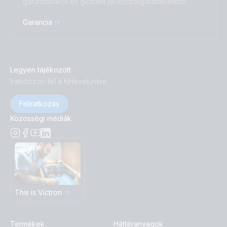
garanciánkról és globális javítószolgáltatásunkról.
Garancia
Legyen tájékozott
Iratkozzon fel a hírlevelünkre
Feliratkozás
Közösségi médiák
This is Victron
Termékek
Háttéranyagok