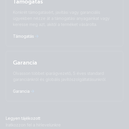
Támogatás
Subscribe
Suomalainen
Svenska
Türkçe
Ελληνικά
Konkrét támogatásért, javítási vagy garanciális
Русский
Українська
ügyekben nézze át a támogatási anyagainkat vagy
中國人
keresse meg azt, akitől a terméket vásárolta.
Támogatás
Garancia
Olvasson többet iparágvezető, 5 éves standard
garanciánkról és globális javítószolgáltatásunkról.
Garancia
Legyen tájékozott
Iratkozzon fel a hírlevelünkre