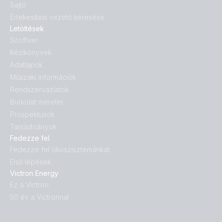
Sajtó
Értekesítési vezető keresése
Letöltések
Szoftver
Kézikönyvek
Adatlapok
Műszaki információk
Rendszervázlatok
Burkolat méretei
Prospektusok
Tanúsítványok
Fedezze fel
Fedezze fel ökoszisztémánkat
Első lépések
Victron Energy
Ez a Victron
50 év a Victronnal