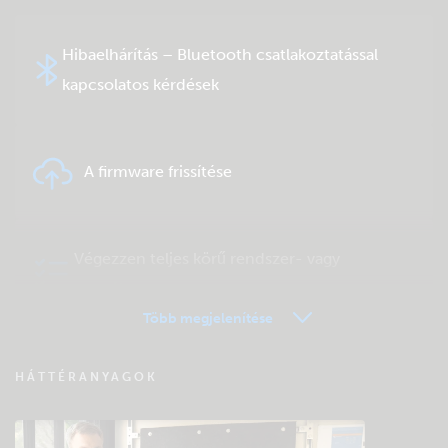
Hibaelhárítás – Bluetooth csatlakoztatással
kapcsolatos kérdések
A firmware frissítése
Végezzen teljes körű rendszer- vagy
terméktesztet
Több megjelenítése
VRM távfelügyelet – Kérdések és válaszok
HÁTTÉRANYAGOK