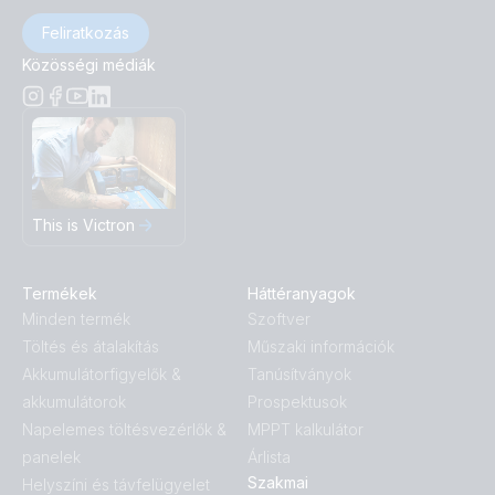
Feliratkozás
Közösségi médiák
This is Victron
Termékek
Háttéranyagok
Minden termék
Szoftver
Töltés és átalakítás
Műszaki információk
Akkumulátorfigyelők &
Tanúsítványok
akkumulátorok
Prospektusok
Napelemes töltésvezérlők &
MPPT kalkulátor
panelek
Árlista
Szakmai
Helyszíni és távfelügyelet