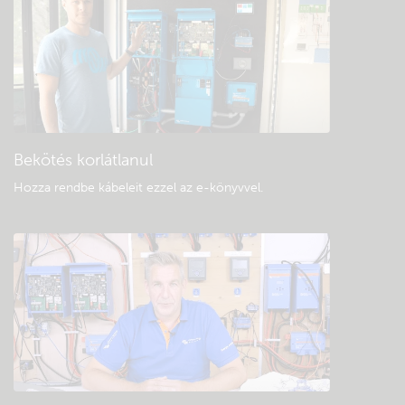
Keressen a közösség tudásbázisában
Általános letöltések és dokumentáció
Bekötés korlátlanul
Hozza rendbe kábeleit ezzel az e-könyvvel
.