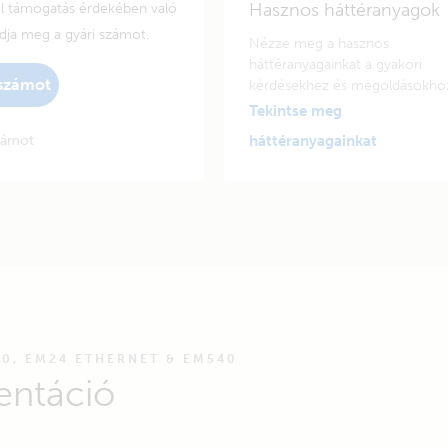
Hasznos háttéranyagok
el támogatás érdekében való
adja meg a gyári számot.
Nézze meg a hasznos
háttéranyagainkat a gyakori
 számot
kérdésekhez és megoldásokho
Tekintse meg
zámot
háttéranyagainkat
40, EM24 ETHERNET & EM540
entáció