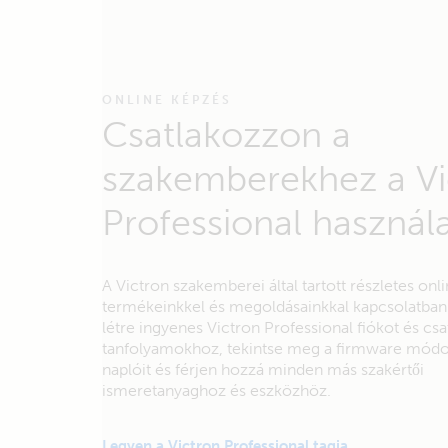
ONLINE KÉPZÉS
Csatlakozzon a
szakemberekhez a Vi
Professional használa
A Victron szakemberei által tartott részletes on
termékeinkkel és megoldásainkkal kapcsolatba
létre ingyenes Victron Professional fiókot és cs
tanfolyamokhoz, tekintse meg a firmware módo
naplóit és férjen hozzá minden más szakértői
ismeretanyaghoz és eszközhöz.
Legyen a Victron Professional tagja