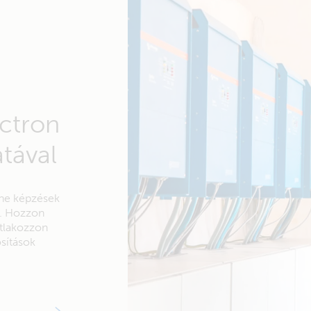
ctron
tával
line képzések
n. Hozzon
atlakozzon
sítások