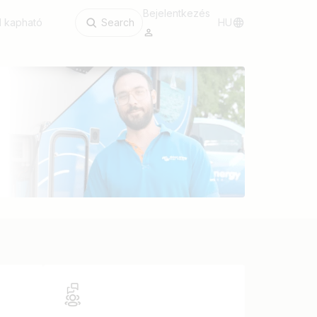
Bejelentkezés
l kapható
Search
HU