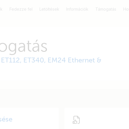
k
Fedezze fel
Letöltések
Információk
Támogatás
Ho
ogatás
ET112, ET340, EM24 Ethernet &
sése