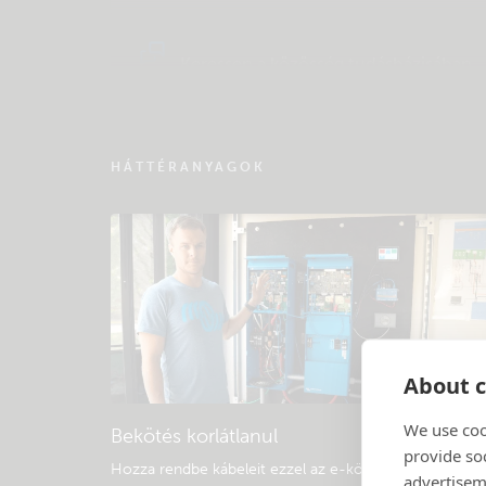
Keressen a közösség tudásbázisában
HÁTTÉRANYAGOK
About c
We use coo
Bekötés korlátlanul
provide so
Hozza rendbe kábeleit ezzel az e-könyvvel
.
advertisem