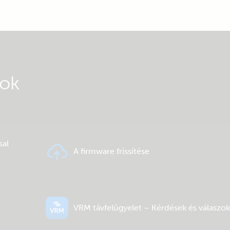
gok
sal
A firmware frissítése
VRM távfelügyelet – Kérdések és válaszok