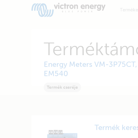
Terméke
Terméktám
Energy Meters VM-3P75CT, 
EM540
Termék cseréje
Termék kere