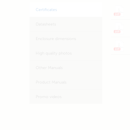
Certificates
Datasheets
Enclosure dimensions
High quality photos
Other Manuals
Product Manuals
Promo videos