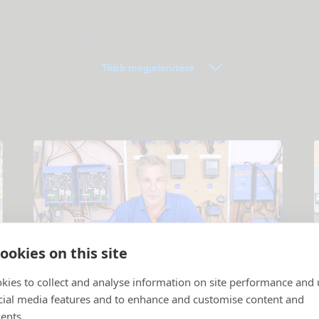
Általános letöltések és dokumentáció
Több megjelenítése
ookies on this site
kies to collect and analyse information on site performance and 
Oktató videók
cial media features and to enhance and customise content and
Termékek és rendszerek ismertetése
.
N
ents.