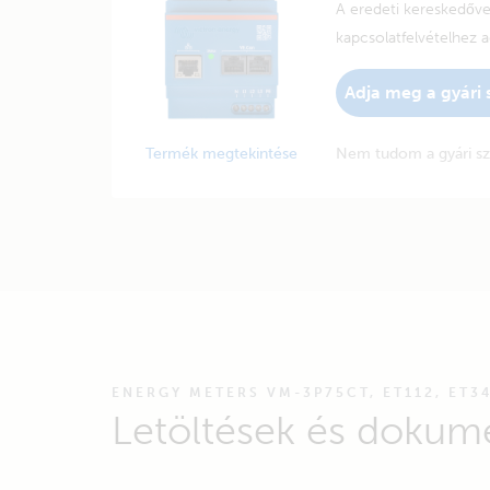
A eredeti kereskedőv
kapcsolatfelvételhez 
Adja meg a gyári
Termék megtekintése
Nem tudom a gyári s
ENERGY METERS VM-3P75CT, ET112, ET3
Letöltések és dokum