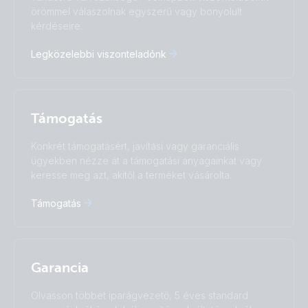
Čeština
Dansk
örömmel válaszolnak egyszerű vagy bonyolult
Deutsch
English
kérdéseire.
Español
Français
Legközelebbi viszonteladónk
Italiano
Magyar
I agree to receive the newsletter and accept the
Nederlands
Norsk
Privacy Policy.
Polskie
Português
Română
Slovenščina
Subscribe
Támogatás
Suomalainen
Svenska
Türkçe
Ελληνικά
Konkrét támogatásért, javítási vagy garanciális
ügyekben nézze át a támogatási anyagainkat vagy
Русский
Українська
keresse meg azt, akitől a terméket vásárolta.
中國人
Támogatás
Garancia
Olvasson többet iparágvezető, 5 éves standard