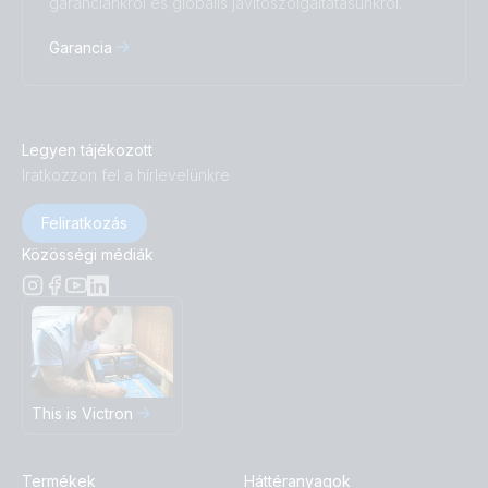
garanciánkról és globális javítószolgáltatásunkról.
Garancia
Legyen tájékozott
Iratkozzon fel a hírlevelünkre
Feliratkozás
Közösségi médiák
This is Victron
Termékek
Háttéranyagok