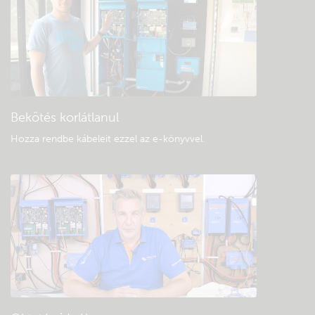
Keressen a közösség tudásbázisában
Általános letöltések és dokumentáció
Bekötés korlátlanul
Hozza rendbe kábeleit ezzel az e-könyvvel
.