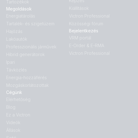
Képzés
Tartozékok
Kiállítások
Megoldások
Energiatárolás
Victron Professional
Tartalék- és szigetüzem
Közösségi fórum
Bejelentkezés
Hajózás
VRM portál
Lakóautók
E-Order & E-RMA
Professzionális járművek
Victron Professional
Hibrid generátorok
Ipari
Távközlés
Energia-hozzáférés
Mozgáskorlátozottak
Cégünk
Elérhetőség
Blog
Ez a Victron
Videók
Állások
Sajtó