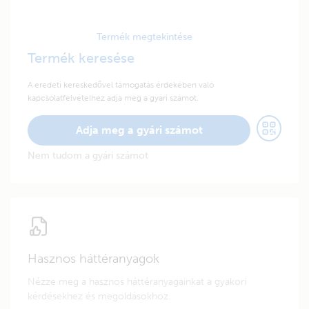
Termék megtekintése
Termék keresése
A eredeti kereskedővel támogatás érdekében való
kapcsolatfelvételhez adja meg a gyári számot.
Adja meg a gyári számot
Nem tudom a gyári számot
Hasznos háttéranyagok
Nézze meg a hasznos háttéranyagainkat a gyakori
kérdésekhez és megoldásokhoz.