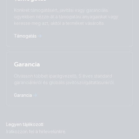
Türkçe
Ελληνικά
Konkrét támogatásért, javítási vagy garanciális
Русский
Українська
ügyekben nézze át a támogatási anyagainkat vagy
中國人
keresse meg azt, akitől a terméket vásárolta.
Támogatás
Garancia
Olvasson többet iparágvezető, 5 éves standard
garanciánkról és globális javítószolgáltatásunkról.
Garancia
Legyen tájékozott
Iratkozzon fel a hírlevelünkre