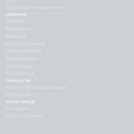
Értekesítési vezető keresése
Letöltések
Szoftver
Kézikönyvek
Adatlapok
Műszaki információk
Rendszervázlatok
Burkolat méretei
Prospektusok
Tanúsítványok
Fedezze fel
Fedezze fel ökoszisztémánkat
Első lépések
Victron Energy
Ez a Victron
50 év a Victronnal