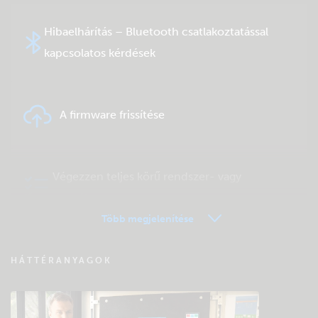
Hibaelhárítás – Bluetooth csatlakoztatással
kapcsolatos kérdések
A firmware frissítése
Végezzen teljes körű rendszer- vagy
terméktesztet
Több megjelenítése
VRM távfelügyelet – Kérdések és válaszok
HÁTTÉRANYAGOK