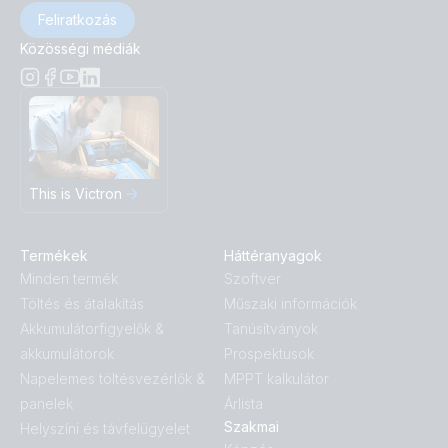
Feliratkozás
Közösségi médiák
This is Victron
Termékek
Háttéranyagok
Minden termék
Szoftver
Töltés és átalakítás
Műszaki információk
Akkumulátorfigyelők &
Tanúsítványok
akkumulátorok
Prospektusok
Napelemes töltésvezérlők &
MPPT kalkulátor
panelek
Árlista
Szakmai
Helyszíni és távfelügyelet