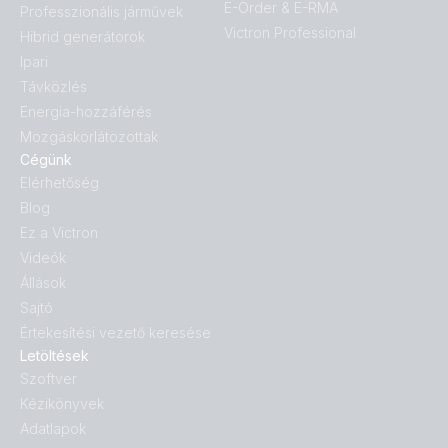
E-Order & E-RMA
Professzionális járművek
Victron Professional
Hibrid generátorok
Ipari
Távközlés
Energia-hozzáférés
Mozgáskorlátozottak
Cégünk
Elérhetőség
Blog
Ez a Victron
Videók
Állások
Sajtó
Értekesítési vezető keresése
Letöltések
Szoftver
Kézikönyvek
Adatlapok