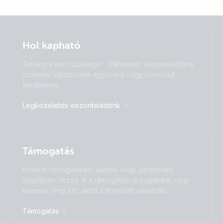
Selected
Stay up to date
Magyar
Hol kapható
Change language
Tanácsra van szüksége? Jólképzett viszonteladóink
Čeština
Dansk
örömmel válaszolnak egyszerű vagy bonyolult
kérdéseire.
Deutsch
English
Español
Français
Legközelebbi viszonteladónk
Italiano
Magyar
Nederlands
Norsk
I agree to receive the newsletter and accept the
Polskie
Português
Privacy Policy.
Română
Slovenščina
Támogatás
Subscribe
Suomalainen
Svenska
Türkçe
Ελληνικά
Konkrét támogatásért, javítási vagy garanciális
Русский
Українська
ügyekben nézze át a támogatási anyagainkat vagy
中國人
keresse meg azt, akitől a terméket vásárolta.
Támogatás