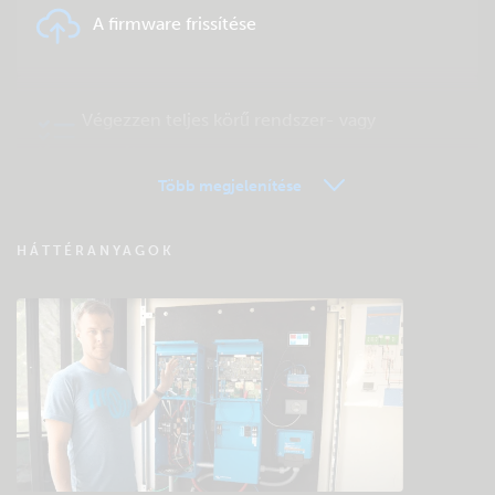
A firmware frissítése
Végezzen teljes körű rendszer- vagy
terméktesztet
Több megjelenítése
VRM távfelügyelet – Kérdések és válaszok
HÁTTÉRANYAGOK
Keressen a közösség tudásbázisában
Általános letöltések és dokumentáció