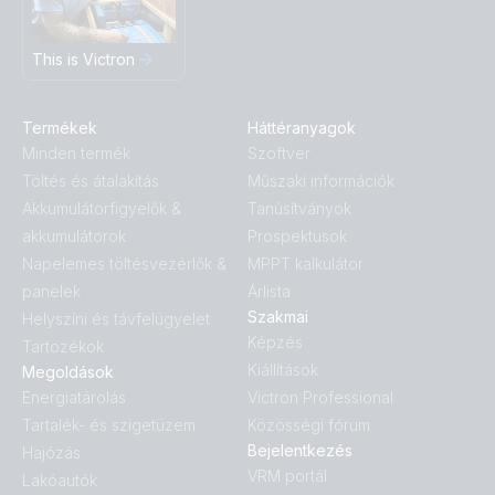
This is Victron
Termékek
Háttéranyagok
Minden termék
Szoftver
Töltés és átalakítás
Műszaki információk
Akkumulátorfigyelők &
Tanúsítványok
akkumulátorok
Prospektusok
Napelemes töltésvezérlők &
MPPT kalkulátor
panelek
Árlista
Szakmai
Helyszíni és távfelügyelet
Képzés
Tartozékok
Kiállítások
Megoldások
Energiatárolás
Victron Professional
Tartalék- és szigetüzem
Közösségi fórum
Bejelentkezés
Hajózás
VRM portál
Lakóautók