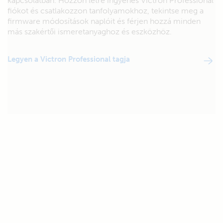
kapcsolatban. Hozzon létre ingyenes Victron Professional
fiókot és csatlakozzon tanfolyamokhoz, tekintse meg a
firmware módosítások naplóit és férjen hozzá minden
más szakértői ismeretanyaghoz és eszközhöz.
Legyen a Victron Professional tagja