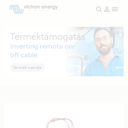
Terméktámogatás
Inverting remote on-
off cable
Termék cseréje