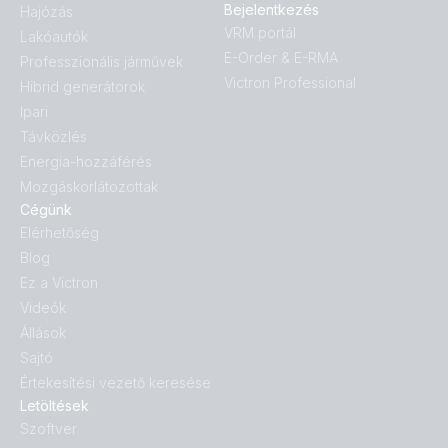
Bejelentkezés
Hajózás
VRM portál
Lakóautók
E-Order & E-RMA
Professzionális járművek
Victron Professional
Hibrid generátorok
Ipari
Távközlés
Energia-hozzáférés
Mozgáskorlátozottak
Cégünk
Elérhetőség
Blog
Ez a Victron
Videók
Állások
Sajtó
Értekesítési vezető keresése
Letöltések
Szoftver