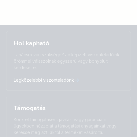
Selected
Stay up to date
Magyar
Hol kapható
Change language
Tanácsra van szüksége? Jólképzett viszonteladóink
Čeština
Dansk
örömmel válaszolnak egyszerű vagy bonyolult
kérdéseire.
Deutsch
English
Español
Français
Legközelebbi viszonteladónk
Italiano
Magyar
Nederlands
Norsk
I agree to receive the newsletter and accept the
Polskie
Português
Privacy Policy.
Română
Slovenščina
Támogatás
Subscribe
Suomalainen
Svenska
Türkçe
Ελληνικά
Konkrét támogatásért, javítási vagy garanciális
Русский
Українська
ügyekben nézze át a támogatási anyagainkat vagy
中國人
keresse meg azt, akitől a terméket vásárolta.