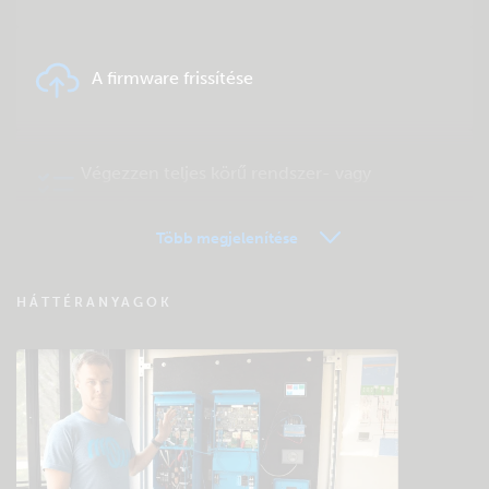
A firmware frissítése
Végezzen teljes körű rendszer- vagy
terméktesztet
Több megjelenítése
VRM távfelügyelet – Kérdések és válaszok
HÁTTÉRANYAGOK
Keressen a közösség tudásbázisában