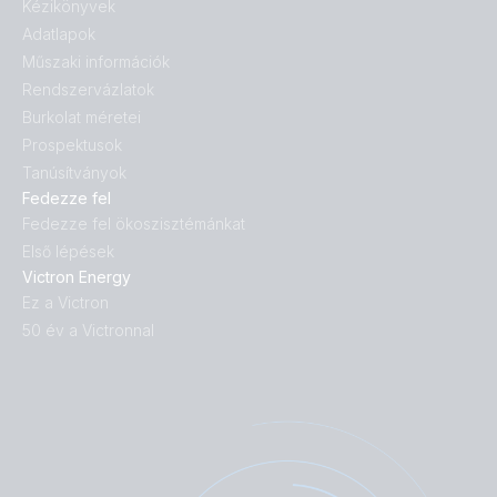
Kézikönyvek
Adatlapok
Műszaki információk
Rendszervázlatok
Burkolat méretei
Prospektusok
Tanúsítványok
Fedezze fel
Fedezze fel ökoszisztémánkat
Első lépések
Victron Energy
Ez a Victron
50 év a Victronnal