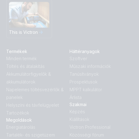
This is Victron
Termékek
Háttéranyagok
Minden termék
Szoftver
Töltés és átalakítás
Műszaki információk
Akkumulátorfigyelők &
Tanúsítványok
akkumulátorok
Prospektusok
Napelemes töltésvezérlők &
MPPT kalkulátor
panelek
Árlista
Szakmai
Helyszíni és távfelügyelet
Képzés
Tartozékok
Kiállítások
Megoldások
Energiatárolás
Victron Professional
Tartalék- és szigetüzem
Közösségi fórum