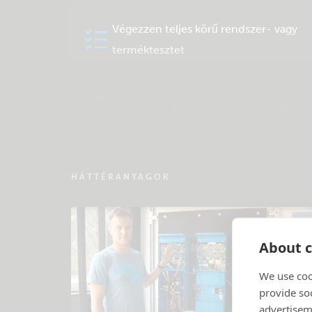
Végezzen teljes körű rendszer- vagy
terméktesztet
Keressen a közösség tudásbázisában
HÁTTÉRANYAGOK
About c
We use coo
provide so
advertisem