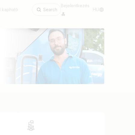
Bejelentkezés
l kapható
Search
HU