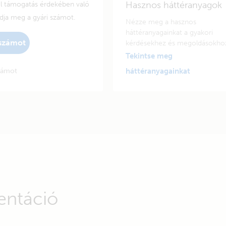
Hasznos háttéranyagok
el támogatás érdekében való
adja meg a gyári számot.
Nézze meg a hasznos
háttéranyagainkat a gyakori
 számot
kérdésekhez és megoldásokho
Tekintse meg
zámot
háttéranyagainkat
entáció