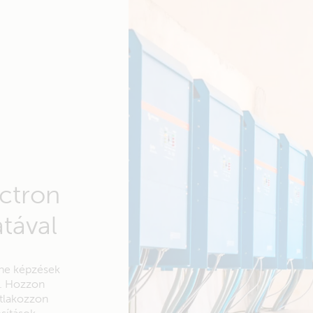
ctron
tával
line képzések
n. Hozzon
atlakozzon