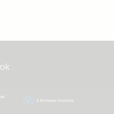
gok
sal
A firmware frissítése