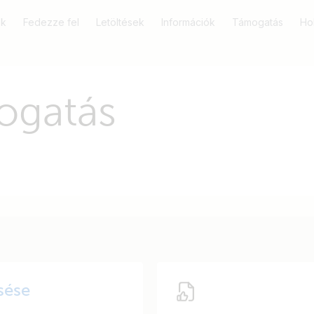
k
Fedezze fel
Letöltések
Információk
Támogatás
Ho
ogatás
sése