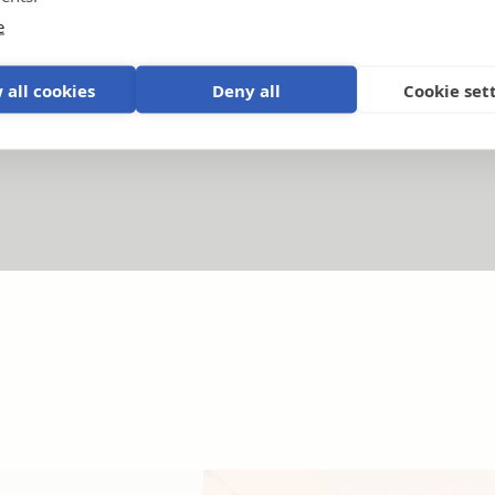
e
Oktató videók
 all cookies
Deny all
Cookie set
Termékek és rendszerek ismertetése
.
N