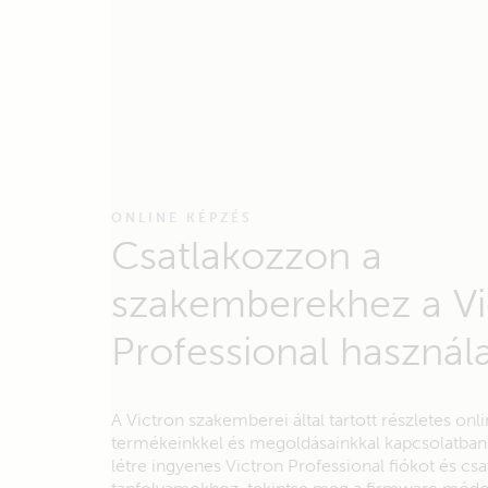
ONLINE KÉPZÉS
Csatlakozzon a
szakemberekhez a Vi
Professional használa
A Victron szakemberei által tartott részletes on
termékeinkkel és megoldásainkkal kapcsolatba
létre ingyenes Victron Professional fiókot és cs