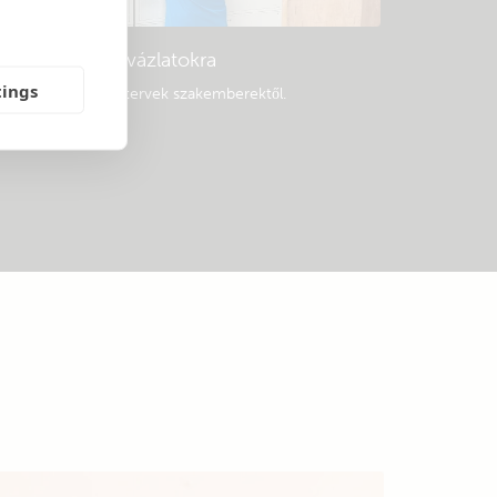
Példa rendszervázlatokra
tings
épszerű rendszertervek szakemberektől.