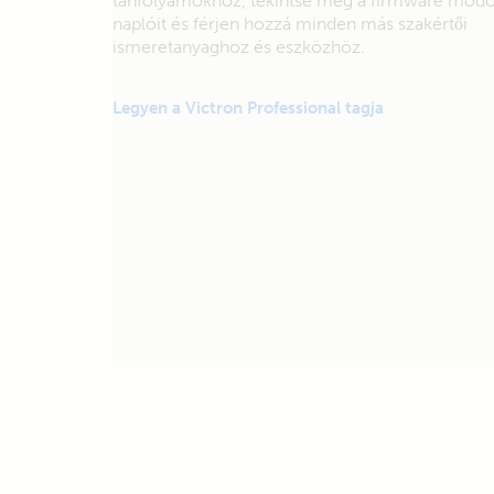
tanfolyamokhoz, tekintse meg a firmware módo
naplóit és férjen hozzá minden más szakértői
ismeretanyaghoz és eszközhöz.
Legyen a Victron Professional tagja