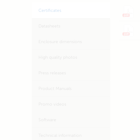
Certificates
Datasheets
Enclosure dimensions
High quality photos
Press releases
Product Manuals
Promo videos
Software
Technical information