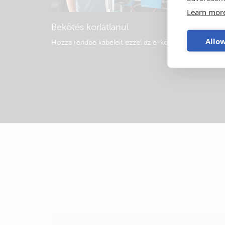
Learn mor
Bekötés korlátlanul
Allow
Hozza rendbe kábeleit ezzel az e-könyvvel
.