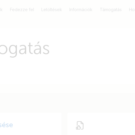
k
Fedezze fel
Letöltések
Információk
Támogatás
Ho
ogatás
sése