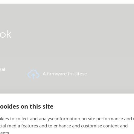
gok
sal
A firmware frissítése
ookies on this site
VRM távfelügyelet – Kérdések és válaszok
kies to collect and analyse information on site performance and 
cial media features and to enhance and customise content and
ents.