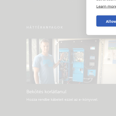
Keressen a közösség tudásbázisában
Learn mor
Allow
HÁTTÉRANYAGOK
Bekötés korlátlanul
Hozza rendbe kábeleit ezzel az e-könyvvel
.