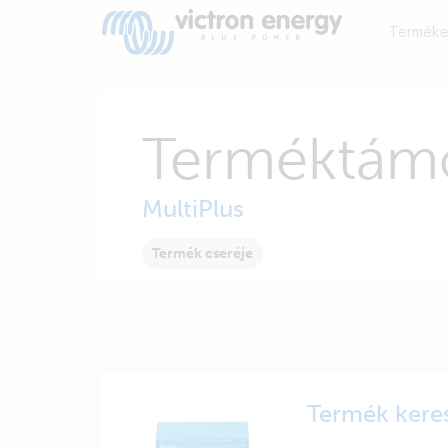
Terméke
Terméktám
MultiPlus
Termék cseréje
Termék kere