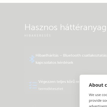
Hasznos háttéranya
HIBAKERESÉS
Hibaelhárítás – Bluetooth csatlakoztatás
kapcsolatos kérdések
Végezzen teljes körű rendszer- vagy
About c
terméktesztet
We use coo
provide so
advertisem