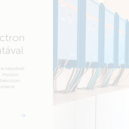
ctron
tával
line képzések
n. Hozzon
atlakozzon
sítások