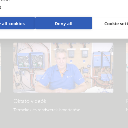
Általános letöltések és dokumentáció
e
Több megjelenítése
 all cookies
Deny all
Cookie set
Oktató videók
Termékek és rendszerek ismertetése
.
N