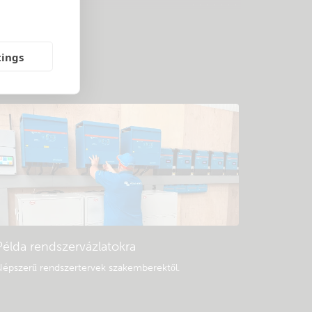
tings
Példa rendszervázlatokra
épszerű rendszertervek szakemberektől.