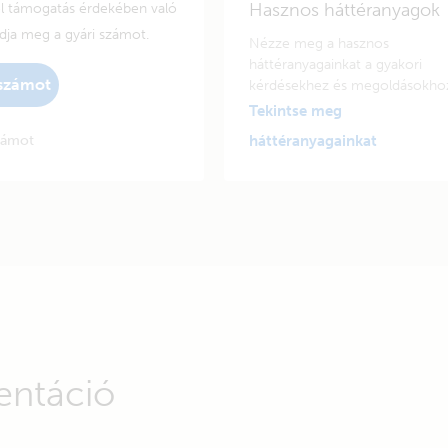
Hasznos háttéranyagok
el támogatás érdekében való
adja meg a gyári számot.
Nézze meg a hasznos
háttéranyagainkat a gyakori
 számot
kérdésekhez és megoldásokho
Tekintse meg
zámot
háttéranyagainkat
entáció