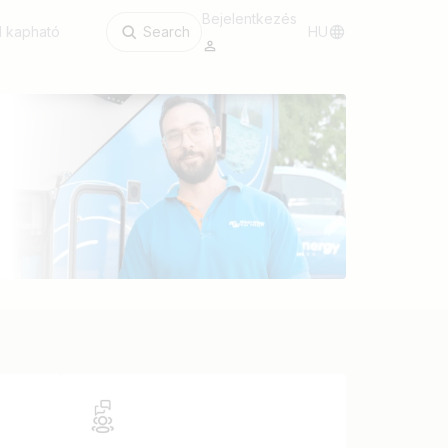
Bejelentkezés
l kapható
Search
HU