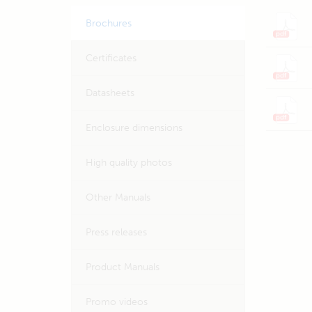
Brochures
Certificates
Datasheets
Enclosure dimensions
High quality photos
Other Manuals
Press releases
Product Manuals
Promo videos