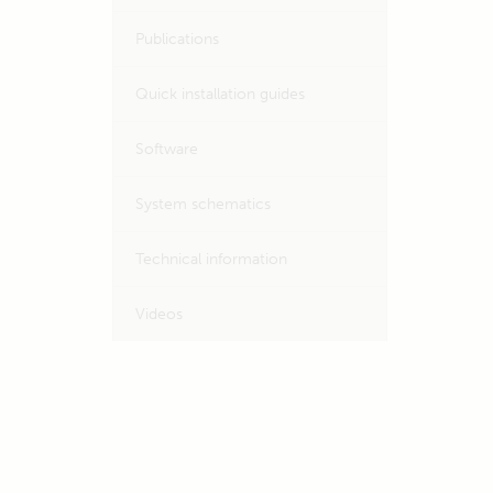
Publications
Quick installation guides
Software
System schematics
Technical information
Videos