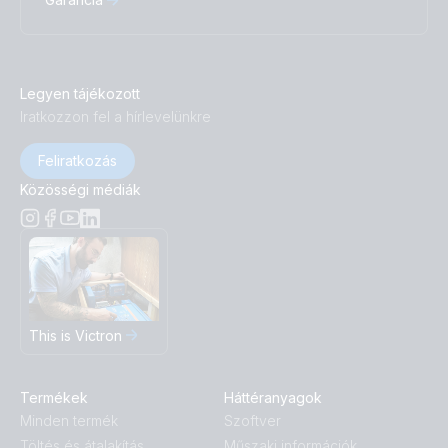
Legyen tájékozott
Iratkozzon fel a hírlevelünkre
Feliratkozás
Közösségi médiák
This is Victron
Termékek
Háttéranyagok
Minden termék
Szoftver
Töltés és átalakítás
Műszaki információk