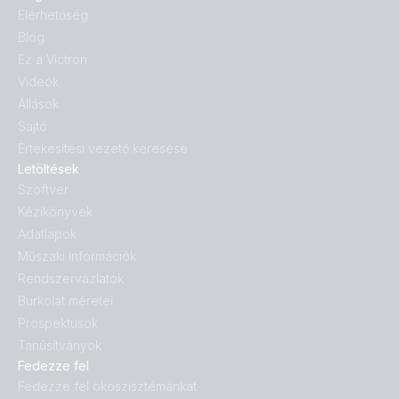
Elérhetőség
Blog
Ez a Victron
Videók
Állások
Sajtó
Értekesítési vezető keresése
Letöltések
Szoftver
Kézikönyvek
Adatlapok
Műszaki információk
Rendszervázlatok
Burkolat méretei
Prospektusok
Tanúsítványok
Fedezze fel
Fedezze fel ökoszisztémánkat