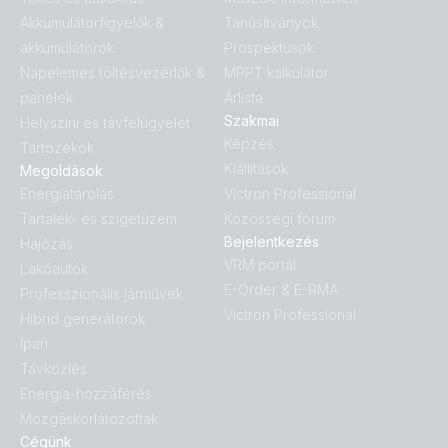
Akkumulátorfigyelők &
Tanúsítványok
akkumulátorok
Prospektusok
Napelemes töltésvezérlők &
MPPT kalkulátor
panelek
Árlista
Szakmai
Helyszíni és távfelügyelet
Képzés
Tartozékok
Kiállítások
Megoldások
Energiatárolás
Victron Professional
Tartalék- és szigetüzem
Közösségi fórum
Bejelentkezés
Hajózás
VRM portál
Lakóautók
E-Order & E-RMA
Professzionális járművek
Victron Professional
Hibrid generátorok
Ipari
Távközlés
Energia-hozzáférés
Mozgáskorlátozottak
Cégünk