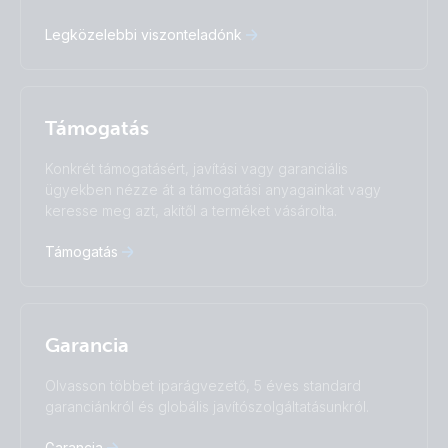
Español
Français
Legközelebbi viszonteladónk
Italiano
Magyar
I agree to receive the newsletter and accept the
Nederlands
Norsk
Privacy Policy.
Polskie
Português
Română
Slovenščina
Subscribe
Támogatás
Suomalainen
Svenska
Türkçe
Ελληνικά
Konkrét támogatásért, javítási vagy garanciális
ügyekben nézze át a támogatási anyagainkat vagy
Русский
Українська
keresse meg azt, akitől a terméket vásárolta.
中國人
Támogatás
Garancia
Olvasson többet iparágvezető, 5 éves standard
garanciánkról és globális javítószolgáltatásunkról.
Garancia