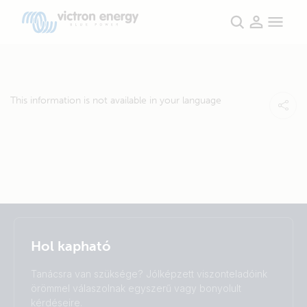
This information is not available in your language
Selected
Stay up to date
Magyar
Hol kapható
Change language
Tanácsra van szüksége? Jólképzett viszonteladóink
Čeština
Dansk
örömmel válaszolnak egyszerű vagy bonyolult
Deutsch
English
kérdéseire.