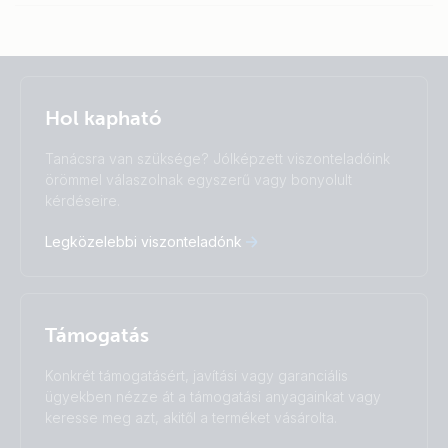
Selected
Stay up to date
Magyar
Hol kapható
Change language
Tanácsra van szüksége? Jólképzett viszonteladóink
Čeština
Dansk
örömmel válaszolnak egyszerű vagy bonyolult
Deutsch
English
kérdéseire.
Español
Français
Legközelebbi viszonteladónk
Italiano
Magyar
I agree to receive the newsletter and accept the
Nederlands
Norsk
Privacy Policy.
Polskie
Português
Română
Slovenščina
Subscribe
Támogatás
Suomalainen
Svenska
Türkçe
Ελληνικά
Konkrét támogatásért, javítási vagy garanciális
ügyekben nézze át a támogatási anyagainkat vagy
Русский
Українська
keresse meg azt, akitől a terméket vásárolta.
中國人