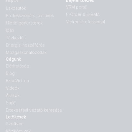
Bejelentkezés
Hajózás
VRM portál
Lakóautók
E-Order & E-RMA
Professzionális járművek
Victron Professional
Hibrid generátorok
Ipari
Távközlés
Energia-hozzáférés
Mozgáskorlátozottak
Cégünk
Elérhetőség
Blog
Ez a Victron
Videók
Állások
Sajtó
Értekesítési vezető keresése
Letöltések
Szoftver
Kézikönyvek