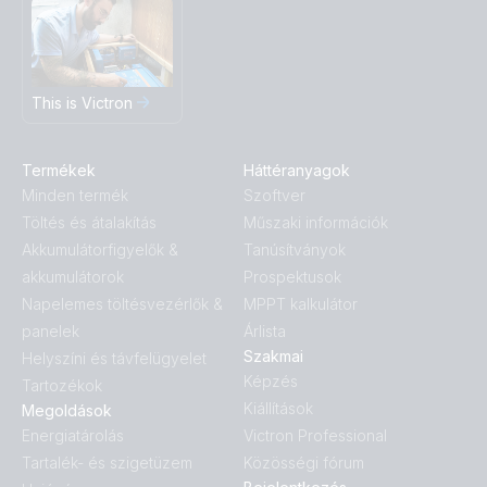
This is Victron
Termékek
Háttéranyagok
Minden termék
Szoftver
Töltés és átalakítás
Műszaki információk
Akkumulátorfigyelők &
Tanúsítványok
akkumulátorok
Prospektusok
Napelemes töltésvezérlők &
MPPT kalkulátor
panelek
Árlista
Szakmai
Helyszíni és távfelügyelet
Képzés
Tartozékok
Kiállítások
Megoldások
Energiatárolás
Victron Professional
Tartalék- és szigetüzem
Közösségi fórum