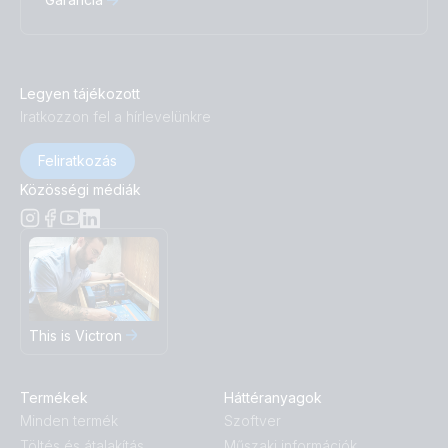
Legyen tájékozott
Iratkozzon fel a hírlevelünkre
Feliratkozás
Közösségi médiák
This is Victron
Termékek
Háttéranyagok
Minden termék
Szoftver
Töltés és átalakítás
Műszaki információk