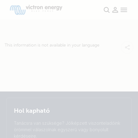
This information is not available in your language
Selected
Stay up to date
Magyar
Hol kapható
Change language
Tanácsra van szüksége? Jólképzett viszonteladóink
Čeština
Dansk
örömmel válaszolnak egyszerű vagy bonyolult
Deutsch
English
kérdéseire.