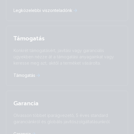
Español
Français
Legközelebbi viszonteladónk
Italiano
Magyar
I agree to receive the newsletter and accept the
Nederlands
Norsk
Privacy Policy.
Polskie
Português
Română
Slovenščina
Subscribe
Támogatás
Suomalainen
Svenska
Türkçe
Ελληνικά
Konkrét támogatásért, javítási vagy garanciális
ügyekben nézze át a támogatási anyagainkat vagy
Русский
Українська
keresse meg azt, akitől a terméket vásárolta.
中國人
Támogatás
Garancia
Olvasson többet iparágvezető, 5 éves standard
garanciánkról és globális javítószolgáltatásunkról.
Garancia