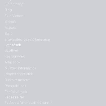
Elérhetőség
Blog
Ez a Victron
Videók
Állások
Sajtó
Értekesítési vezető keresése
Letöltések
Szoftver
Kézikönyvek
Adatlapok
Műszaki információk
Rendszervázlatok
Burkolat méretei
Prospektusok
Tanúsítványok
Fedezze fel
Fedezze fel ökoszisztémánkat