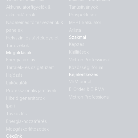
Akkumulátorfigyelők &
Tanúsítványok
akkumulátorok
Prospektusok
Napelemes töltésvezérlők &
MPPT kalkulátor
panelek
Árlista
Szakmai
Helyszíni és távfelügyelet
Képzés
Tartozékok
Kiállítások
Megoldások
Energiatárolás
Victron Professional
Tartalék- és szigetüzem
Közösségi fórum
Bejelentkezés
Hajózás
VRM portál
Lakóautók
E-Order & E-RMA
Professzionális járművek
Victron Professional
Hibrid generátorok
Ipari
Távközlés
Energia-hozzáférés
Mozgáskorlátozottak
Cégünk