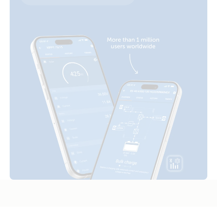
UN 38.3 Transportation Certificate 25,6V-200Ah Lithium NG
LiFePO4 Battery 25.6V 100Ah NG (front)
MultiPlus-II 3kVA 2x120VAC 12VDC 400Ah Li VEBus BMS V2
battery
Cerbo GX touch generator MPPT Orion Tr Smarts
LiFePO4 Battery 25.6V 100Ah NG (left)
UN 38.3 Transportation Certificate 25,6V-300Ah Lithium NG
MultiPlus-II 3KW 230VAC 12VDC 600Ah Li Lynx Smart BMS &
battery
distributors Cerbo GX touch generator MPPT Orion Tr
LiFePO4 Battery 25.6V 100Ah NG (right)
Smarts
UN 38.3 Transportation Certificate 51,2V-100Ah Lithium NG
LiFePO4 Battery 25.6V 200Ah NG (front)
battery
Quattro 3kVA 230VAC 12VDC 2x300Ah Li-NG Lynx Class-T
Smart BMS-NG Distributor Cerbo GX touch-50 SBP-220
LiFePO4 Battery 25.6V 200Ah NG (right)
generator MPPT 100/50 extra Alternator WS500-Pro
LiFePO4 Battery 25.6V 300Ah NG (front-angle)
Quattro 5kVA 120-240VAC 24VDC split phase 3x200Ah Li-
NG VE.Bus BMS-NG Class-T fuses Distributor Cerbo GX
touch-70 SBP-220 generator MPPT BMV Orion XS
LiFePO4 Battery 25.6V 300Ah NG (front)
Quattro 5kVA 120VAC 12VDC 2x300Ah Li-NG Lynx Class-T
LiFePO4 Battery 25.6V 300Ah NG (left)
Smart BMS-NG Distributor Cerbo GX touch-50 SBP-220
generator MPPT 100/50 Orion XS