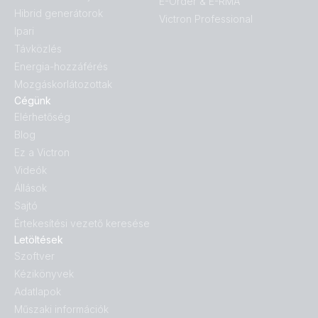
E-Order & E-RMA
Hibrid generátorok
Victron Professional
Ipari
Távközlés
Energia-hozzáférés
Mozgáskorlátozottak
Cégünk
Elérhetőség
Blog
Ez a Victron
Videók
Állások
Sajtó
Értekesítési vezető keresése
Letöltések
Szoftver
Kézikönyvek
Adatlapok
Műszaki információk