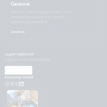
Garancia
Olvasson többet iparágvezető, 5 éves
standard garanciánkról és globális
javítószolgáltatásunkról.
Garancia
Legyen tájékozott
Iratkozzon fel a hírlevelünkre
Feliratkozás
Közösségi médiák