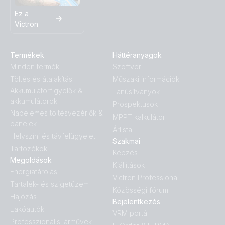
Ez a
Victron
Termékek
Háttéranyagok
Minden termék
Szoftver
Töltés és átalakítás
Műszaki információk
Akkumulátorfigyelők &
Tanúsítványok
akkumulátorok
Prospektusok
Napelemes töltésvezérlők &
MPPT kalkulátor
panelek
Árlista
Helyszíni és távfelügyelet
Szakmai
Tartozékok
Képzés
Megoldások
Kiállítások
Energiatárolás
Victron Professional
Tartalék- és szigetüzem
Közösségi fórum
Hajózás
Bejelentkezés
Lakóautók
VRM portál
Professzionális járművek