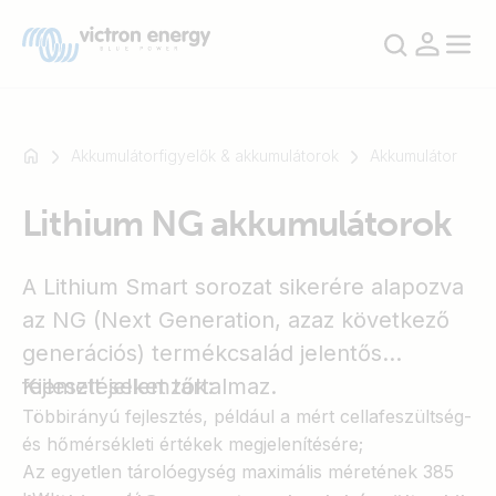
Akkumulátorfigyelők & akkumulátorok
Akkumulátor
Lithium NG akkumulátorok
Például
SmartSolar
A Lithium Smart sorozat sikerére alapozva
Multiplus-
II
az NG (Next Generation, azaz következő
Orion
generációs) termékcsalád jelentős
XS
fejlesztéseket tartalmaz.
Kiemelt jellemzők:
SmartShunt
Többirányú fejlesztés, például a mért cellafeszültség-
és hőmérsékleti értékek megjelenítésére;
Az egyetlen tárolóegység maximális méretének 385