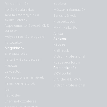
Minden termék
Szoftver
Töltés és átalakítás
Műszaki információk
Akkumulátorfigyelők &
Tanúsítványok
akkumulátorok
Prospektusok
Napelemes töltésvezérlők &
MPPT kalkulátor
panelek
Árlista
Helyszíni és távfelügyelet
Szakmai
Tartozékok
Képzés
Megoldások
Kiállítások
Energiatárolás
Victron Professional
Tartalék- és szigetüzem
Közösségi fórum
Hajózás
Bejelentkezés
Lakóautók
VRM portál
Professzionális járművek
E-Order & E-RMA
Hibrid generátorok
Victron Professional
Ipari
Távközlés
Energia-hozzáférés