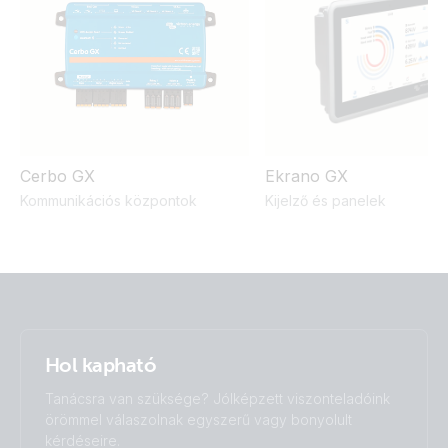
12,8V/200Ah
UN 38.3 Transportation Certificate Lithium SuperPack
25,6V/50Ah
Cerbo GX
Ekrano GX
Kommunikációs központok
Kijelző és panelek
Hol kapható
Tanácsra van szüksége? Jólképzett viszonteladóink
örömmel válaszolnak egyszerű vagy bonyolult
kérdéseire.