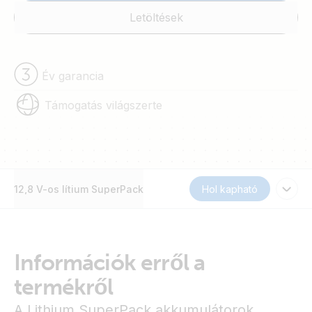
Letöltések
Év garancia
Támogatás világszerte
12,8 V-os lítium SuperPack
Hol kapható
Információk erről a
termékről
A Lithium SuperPack akkumulátorok