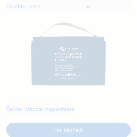
További részletek
Összes változat megtekintése
Hol kapható