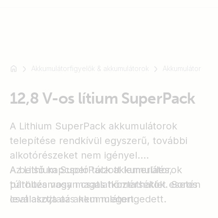
Akkumulátorfigyelők & akkumulátorok
Akkumulátor
Például
SmartSolar
12,8 V-os lítium SuperPack
Multiplus-
II
Orion
A Lithium SuperPack akkumulátorok
XS
telepítése rendkívül egyszerű, további
SmartShunt
alkotórészeket nem igényel.
A belső kapcsoló túlzott lemerülés,
Az Lithium SuperPack akkumulátorok
túltöltés vagy magas hőmérséklet esetén
párhuzamosan csatlatkoztathatók. Soros
leválasztja az akkumulátort.
csatlakoztatás nem megengedett.