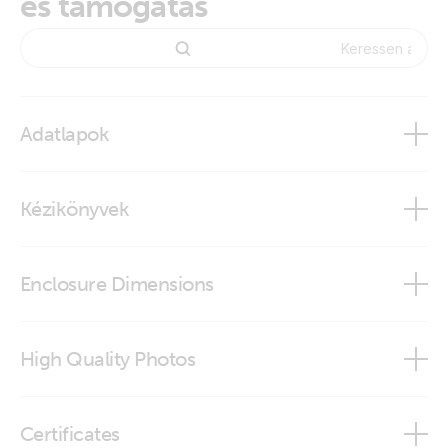
és támogatás
Adatlapok
12,8V & 25,6 Lithium SuperPack
Kézikönyvek
Enclosure Dimensions
12.8V 100Ah & 25.6V 50Ah Lithium SuperPack
High Quality Photos
12.8V 100Ah & 25.6V 50Ah Lithium SuperPack (step)
Lithium SuperPack 12,8V 100Ah 1280Wh (front-angle)
12.8V 200Ah Lithium SuperPack
Certificates