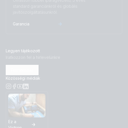
Olvasson többet iparágvezető, 5 éves
standard garanciánkról és globális
javítószolgáltatásunkról.
Garancia
Legyen tájékozott
Iratkozzon fel a hírlevelünkre
Feliratkozás
Közösségi médiák
Ez a
Victron