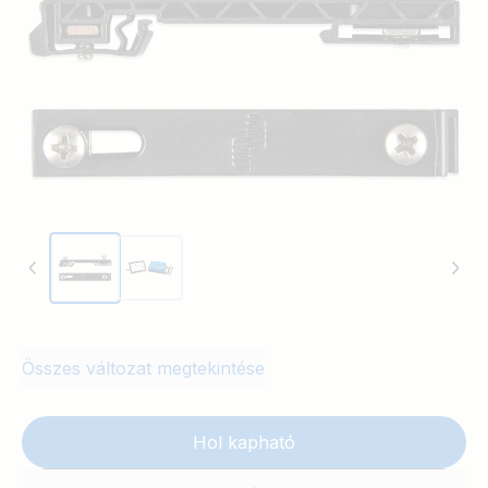
Összes változat megtekintése
Hol kapható