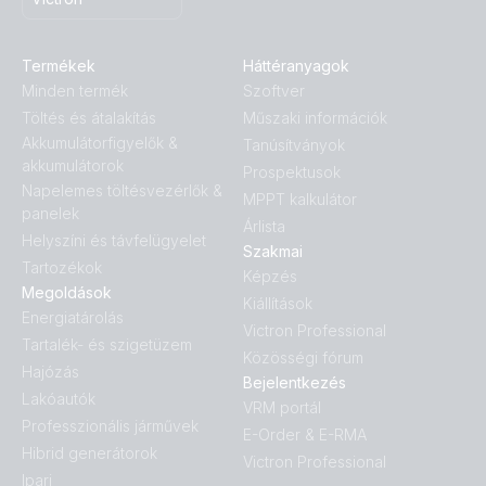
Termékek
Háttéranyagok
Minden termék
Szoftver
Töltés és átalakítás
Műszaki információk
Akkumulátorfigyelők &
Tanúsítványok
akkumulátorok
Prospektusok
Napelemes töltésvezérlők &
MPPT kalkulátor
panelek
Árlista
Helyszíni és távfelügyelet
Szakmai
Tartozékok
Képzés
Megoldások
Kiállítások
Energiatárolás
Victron Professional
Tartalék- és szigetüzem
Közösségi fórum
Hajózás
Bejelentkezés
Lakóautók
VRM portál
Professzionális járművek
E-Order & E-RMA
Hibrid generátorok
Victron Professional
Ipari