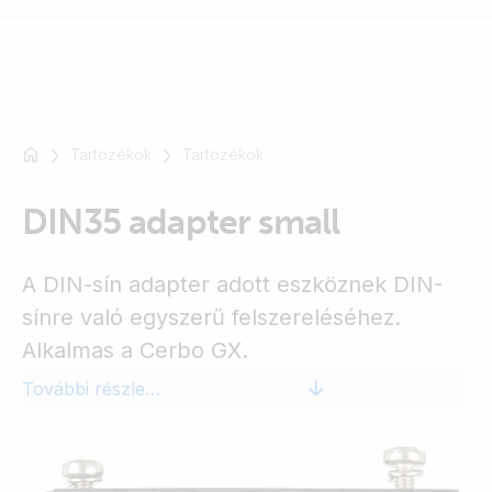
Tartozékok
Tartozékok
Például
SmartSolar
DIN35 adapter small
Multiplus-
II
Orion
A DIN-sín adapter adott eszköznek DIN-
XS
sínre való egyszerű felszereléséhez.
SmartShunt
Alkalmas a Cerbo GX.
További részletek