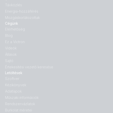
Távközlés
Energia-hozzáférés
Mozgáskorlátozottak
Cégünk
Elérhetőség
Blog
Ez a Victron
Videók
Állások
Sajtó
Értekesítési vezető keresése
Letöltések
Szoftver
Kézikönyvek
Adatlapok
Műszaki információk
Rendszervázlatok
Burkolat méretei