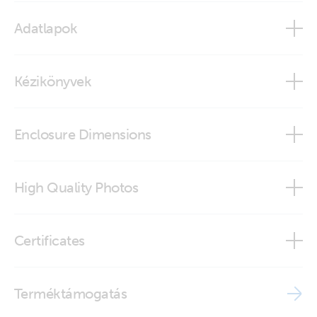
Adatlapok
GX IO-Extender 150
Kézikönyvek
GX IO-Extender 150
Enclosure Dimensions
GX IO-Extender 150
High Quality Photos
GX IO-Extender 150 (front-angle2)
Certificates
GX IO-Extender 150 (front)
ISO9001 certificate
Terméktámogatás
GX IO-Extender 150 (left)