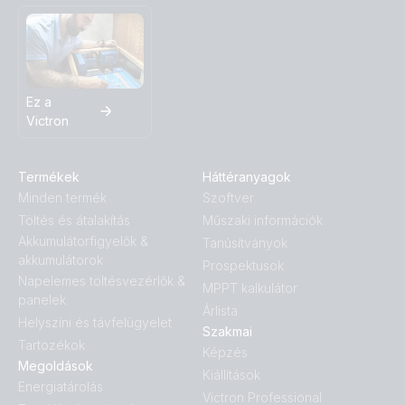
Ez a
Victron
Termékek
Háttéranyagok
Minden termék
Szoftver
Töltés és átalakítás
Műszaki információk
Akkumulátorfigyelők &
Tanúsítványok
akkumulátorok
Prospektusok
Napelemes töltésvezérlők &
MPPT kalkulátor
panelek
Árlista
Helyszíni és távfelügyelet
Szakmai
Tartozékok
Képzés
Megoldások
Kiállítások
Energiatárolás
Victron Professional