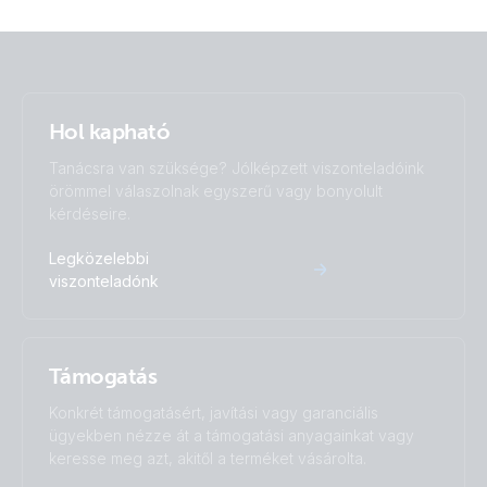
Hol kapható
Tanácsra van szüksége? Jólképzett viszonteladóink
örömmel válaszolnak egyszerű vagy bonyolult
kérdéseire.
Legközelebbi
viszonteladónk
Támogatás
Konkrét támogatásért, javítási vagy garanciális
ügyekben nézze át a támogatási anyagainkat vagy
keresse meg azt, akitől a terméket vásárolta.