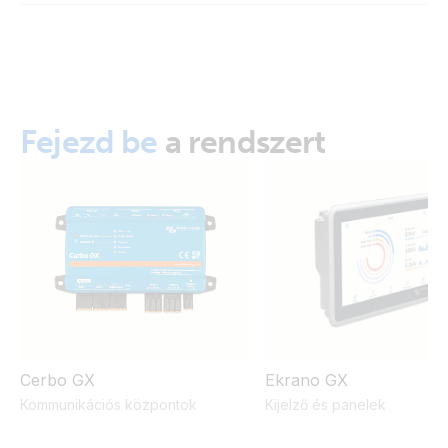
GX IO-Extender 150 (right)
GX IO-Extender 150 (side)
Fejezd be
a rendszert
GX IO-Extender 150 (side2)
GX IO-Extender 150 (top with cable)
GX IO-Extender 150 (top)
GX IO-Extender 150 (front-angle)
GX IO-Extender 150 (top) SL
Cerbo GX
Ekrano GX
Kommunikációs központok
Kijelző és panelek