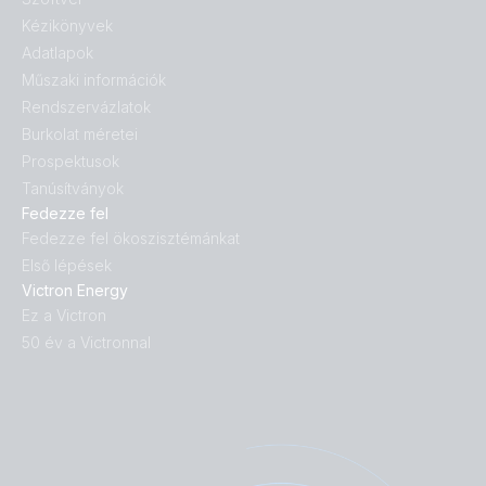
Kézikönyvek
Adatlapok
Műszaki információk
Rendszervázlatok
Burkolat méretei
Prospektusok
Tanúsítványok
Fedezze fel
Fedezze fel ökoszisztémánkat
Első lépések
Victron Energy
Ez a Victron
50 év a Victronnal