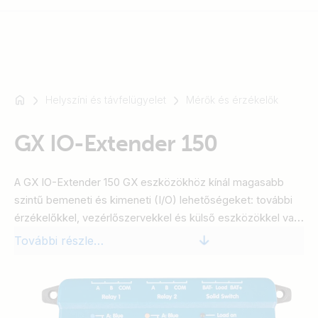
Helyszíni és távfelügyelet
Mérők és érzékelők
Például
SmartSolar
GX IO-Extender 150
Multiplus-
II
Orion
A GX IO-Extender 150 GX eszközökhöz kínál magasabb
XS
szintű bemeneti és kimeneti (I/O) lehetőségeket: további
SmartShunt
érzékelőkkel, vezérlőszervekkel és külső eszközökkel való
zökkenőmentes integrációt. Egyúttal áramforrásként is
További részletek
szolgáló USB-n keresztül csatlakozik, így egyszerű és
hatékony bővítési megoldásokat biztosít. Az eszköz a GX
eszközön található Node-RED szoftverrel, valamint a
felhasználói felület kapcsolópaneljén keresztül vezérelhető.