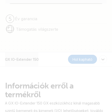
Év garancia
Támogatás világszerte
GX IO-Extender 150
Hol kapható
Információk erről a
termékről
A GX IO-Extender 150 GX eszközökhöz kínál magasabb
szintű bemeneti és kimeneti (I/O) lehetőségeket: további