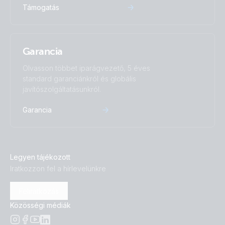
Támogatás
Garancia
Olvasson többet iparágvezető, 5 éves
standard garanciánkról és globális
javítószolgáltatásunkról.
Garancia
Legyen tájékozott
Iratkozzon fel a hírlevelünkre
Feliratkozás
Közösségi médiák