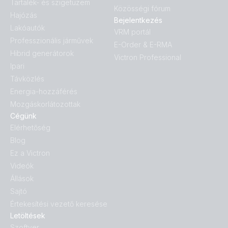
Tartalék- és szigetüzem
Közösségi fórum
Hajózás
Bejelentkezés
Lakóautók
VRM portál
Professzionális járművek
E-Order & E-RMA
Hibrid generátorok
Victron Professional
Ipari
Távközlés
Energia-hozzáférés
Mozgáskorlátozottak
Cégünk
Elérhetőség
Blog
Ez a Victron
Videók
Állások
Sajtó
Értekesítési vezető keresése
Letöltések
Szoftver