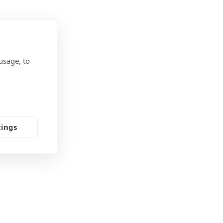
usage, to
tings