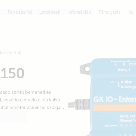
k
Fedezze fel
Letöltések
Információk
Támogatás
Hol
 központok
 150
sabb szintű bemeneti és
l, vezérlőszervekkel és külső
tal áramforrásként is szolgáló
ékony bővítési megoldásokat
RED szoftverrel, valamint a
érelhető.