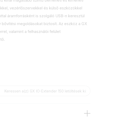
z kínál magasabb szintű bemeneti és kimeneti
őkkel, vezérlőszervekkel és külső eszközökkel
ttal áramforrásként is szolgáló USB-n keresztül
y bővítési megoldásokat biztosít. Az eszköz a GX
el, valamint a felhasználói felület
tő.