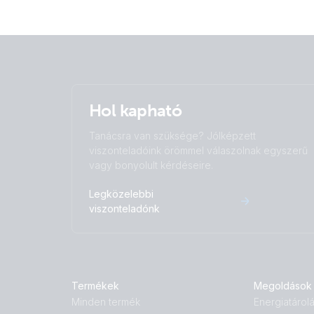
Hol kapható
Tanácsra van szüksége? Jólképzett
viszonteladóink örömmel válaszolnak egyszerű
vagy bonyolult kérdéseire.
Legközelebbi
viszonteladónk
Termékek
Megoldások
Minden termék
Energiatárol