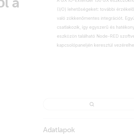
l a
A GX IO-Extender 150 GX eszközökhö
(I/O) lehetőségeket: további érzékel
való zökkenőmentes integrációt. Egyú
csatlakozik, így egyszerű és hatékon
eszközön található Node-RED szoftverr
kapcsolópaneljén keresztül vezérelhe
Adatlapok