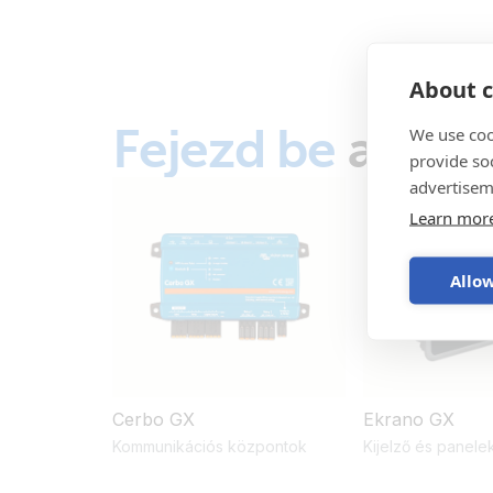
About c
Fejezd be
a rend
We use coo
provide so
advertisem
Learn mor
Allow
Cerbo GX
Ekrano GX
Kommunikációs központok
Kijelző és panele