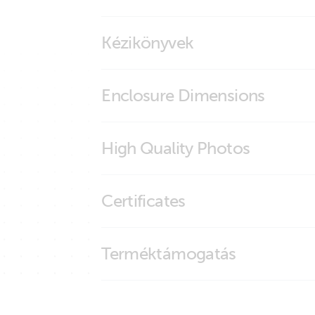
GX IO-Extender 150
Kézikönyvek
GX IO-Extender 150
Enclosure Dimensions
GX IO-Extender 150
High Quality Photos
GX IO-Extender 150 (front-angle2)
Certificates
GX IO-Extender 150 (front)
GX IO-Extender 150 (left)
ISO9001 certificate
Terméktámogatás
GX IO-Extender 150 (right)
GX IO-Extender 150 (side)
GX IO-Extender 150 (side2)