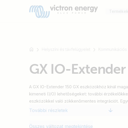
Terméke
Helyszíni és távfelügyelet
Kommunikációs
Például
GX IO-Extender
SmartSolar
Multiplus-
II
A GX IO-Extender 150 GX eszközökhöz kínál maga
Orion
kimeneti (I/O) lehetőségeket: további érzékelőkke
XS
eszközökkel való zökkenőmentes integrációt. Egyút
SmartShunt
USB-n keresztül csatlakozik, így egyszerű és hat
További részletek
biztosít. Az eszköz a GX eszközön található Node-
felhasználói felület kapcsolópaneljén keresztül vez
Összes változat megtekintése