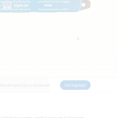
ltések
Fejezd be a rendszert
Hol kapható