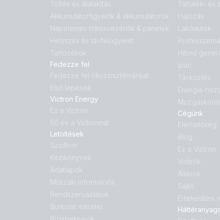
Töltés és átalakítás
Tartalék- és
Akkumulátorfigyelők & akkumulátorok
Hajózás
Napelemes töltésvezérlők & panelek
Lakóautók
Helyszíni és távfelügyelet
Professzioná
Tartozékok
Hibrid gener
Fedezze fel
Ipari
Fedezze fel ökoszisztémánkat
Távközlés
Első lépések
Energia-hoz
Victron Energy
Mozgáskorlá
Ez a Victron
Cégünk
50 év a Victronnal
Elérhetőség
Letöltések
Blog
Szoftver
Ez a Victron
Kézikönyvek
Videók
Adatlapok
Állások
Műszaki információk
Sajtó
Rendszervázlatok
Értekesítési
Burkolat méretei
Háttéranyag
Prospektusok