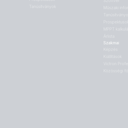
Szoftver
Tanúsítványok
Műszaki info
Tanúsítvány
Prospektuso
MPPT kalkulá
Árlista
Szakmai
Képzés
Kiállítások
Victron Profe
Közösségi f