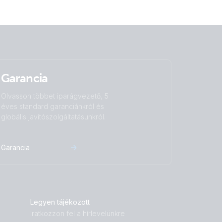
Garancia
Olvasson többet iparágvezető, 5
éves standard garanciánkról és
globális javítószolgáltatásunkról.
Garancia
Legyen tájékozott
Iratkozzon fel a hírlevelünkre