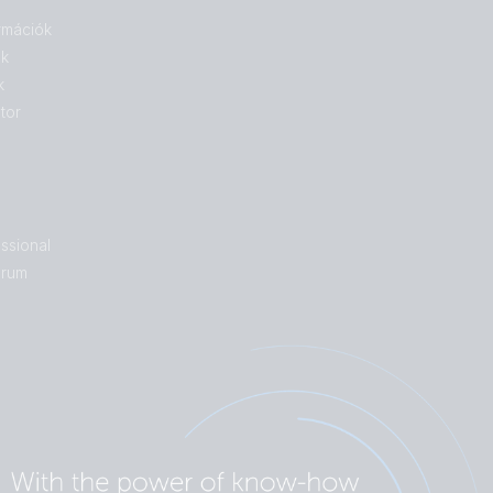
rmációk
ok
k
tor
ssional
órum