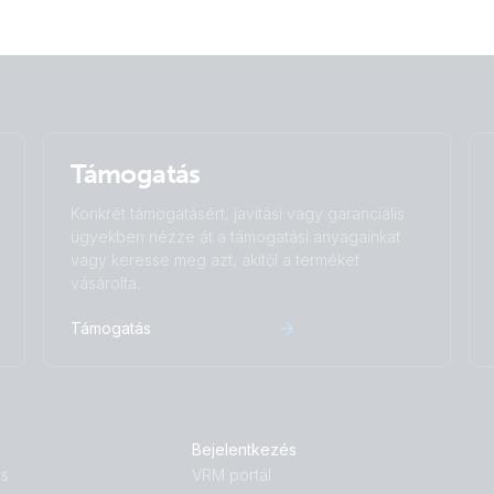
Támogatás
Konkrét támogatásért, javítási vagy garanciális
ügyekben nézze át a támogatási anyagainkat
vagy keresse meg azt, akitől a terméket
vásárolta.
Támogatás
Bejelentkezés
ás
VRM portál