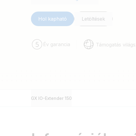
Hol kapható
Letöltések
Év garancia
Támogatás világs
GX IO-Extender 150