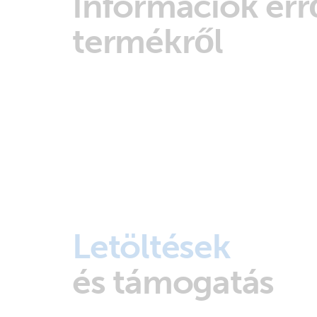
Információk errő
termékről
Letöltések
és támogatás