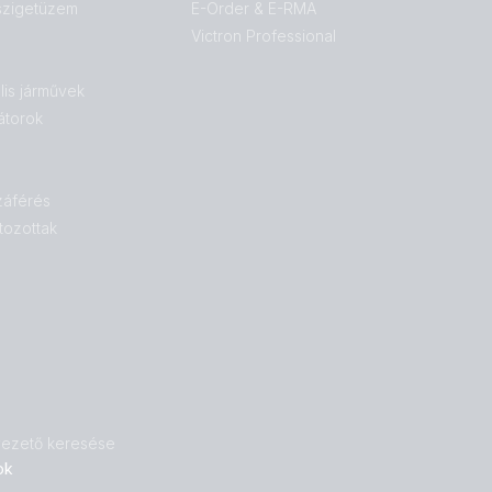
 szigetüzem
E-Order & E-RMA
Victron Professional
lis járművek
átorok
záférés
tozottak
 vezető keresése
ok