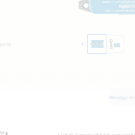
zerte
Névjegy
Letö