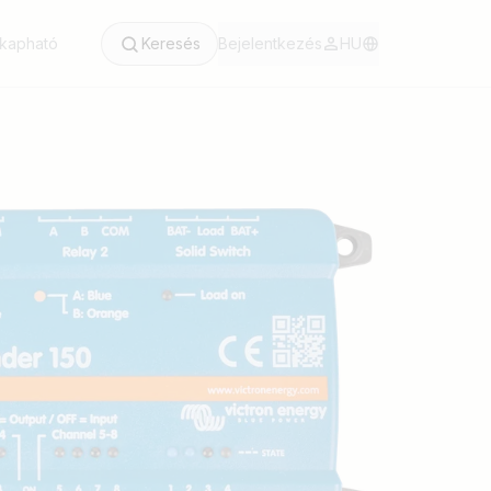
 kapható
Keresés
Bejelentkezés
HU