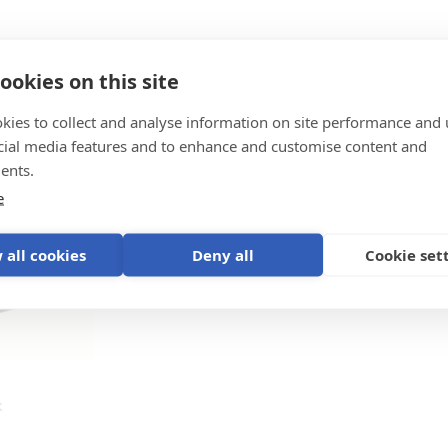
GX IO-Extender 150 (top with cable)
GX IO-Extender 150 (top)
ookies on this site
GX IO-Extender 150 (front-angle)
szert
kies to collect and analyse information on site performance and 
GX IO-Extender 150 (top) SL
cial media features and to enhance and customise content and
ents.
e
 all cookies
Deny all
Cookie set
k