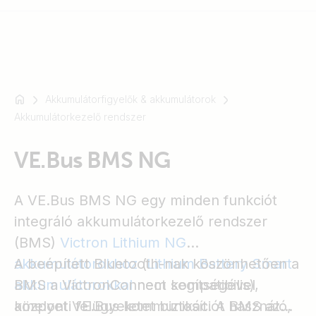
Akkumulátorfigyelők & akkumulátorok
Például
Akkumulátorkezelő rendszer
SmartSolar
Multiplus-
VE.Bus BMS NG
II
Orion
XS
A VE.Bus BMS NG egy minden funkciót
SmartShunt
integráló akkumulátorkezelő rendszer
(BMS)
Victron Lithium NG
akkumulátorokhoz
A beépített Bluetooth-nak köszönhetően a
(
Lithium Battery Smart
akkumulátorokkal
BMS a VictronConnect segítségével
nem kompatibilis),
amelyet VE.Bus kommunikációt használó,
központi felügyeletet biztosít. A BMS az