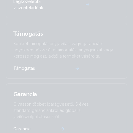
Legközelebbi
generator MPPT 100/50 Orion XS
viszonteladónk
US-Van Drawing MultiPlus II 3kVA 120VAC 12VDC 2x200Ah
Li-NG VEBus BMS-NG Distributor Cerbo GX touch-50 SBP-
Támogatás
100 MPPT 100-50 SmartShunt DMC Orion XS
Konkrét támogatásért, javítási vagy garanciális
ügyekben nézze át a támogatási anyagainkat vagy
VE.Direct drawing with IP43 Smart Charger 12/50-1 Inverter
keresse meg azt, akitől a terméket vásárolta.
800W 2x150Ah Li-NG smallBMS-NG Cyrix Li charge SBP
220 MPPT 100/50 Orion XS BMV-712
Támogatás
Garancia
Olvasson többet iparágvezető, 5 éves
standard garanciánkról és globális
javítószolgáltatásunkról.
Garancia