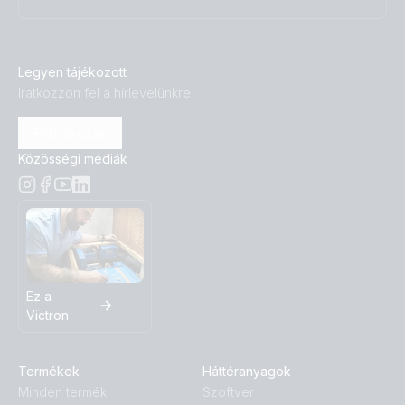
Legyen tájékozott
Iratkozzon fel a hírlevelünkre
Feliratkozás
Közösségi médiák
Ez a
Victron
Termékek
Háttéranyagok
Minden termék
Szoftver