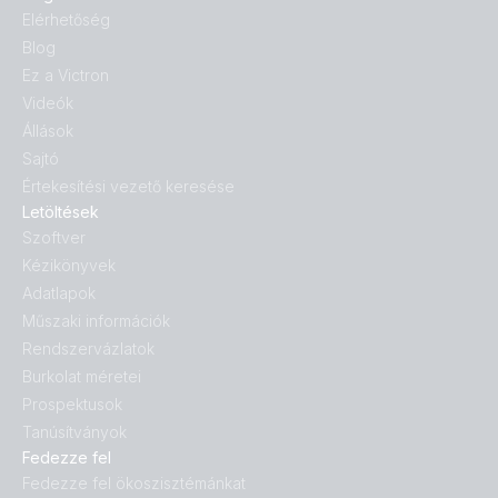
Elérhetőség
Blog
Ez a Victron
Videók
Állások
Sajtó
Értekesítési vezető keresése
Letöltések
Szoftver
Kézikönyvek
Adatlapok
Műszaki információk
Rendszervázlatok
Burkolat méretei
Prospektusok
Tanúsítványok
Fedezze fel
Fedezze fel ökoszisztémánkat