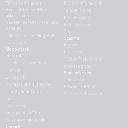
Töltés és átalakítás
Műszaki információk
Akkumulátorfigyelők &
Tanúsítványok
akkumulátorok
Prospektusok
Napelemes töltésvezérlők &
MPPT kalkulátor
panelek
Árlista
Helyszíni és távfelügyelet
Szakmai
Tartozékok
Képzés
Megoldások
Kiállítások
Energiatárolás
Victron Professional
Tartalék- és szigetüzem
Közösségi fórum
Hajózás
Bejelentkezés
Lakóautók
VRM portál
Professzionális járművek
E-Order & E-RMA
Hibrid generátorok
Victron Professional
Ipari
Távközlés
Energia-hozzáférés
Mozgáskorlátozottak
Cégünk