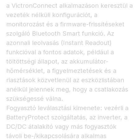
a VictronConnect alkalmazáson keresztül a
vezeték nélküli konfigurációt, a
monitorozást és a firmware-frissítéseket
szolgáló Bluetooth Smart funkció. Az
azonnali leolvasás (Instant Readout)
funkcióval a fontos adatok, például a
töltöttségi állapot, az akkumulátor-
hőmérséklet, a figyelmeztetések és a
riasztások közvetlenül az eszközlistában
anélkül jelennek meg, hogy a csatlakozás
szükségessé válna.
Fogyasztó leválasztási kimenete: vezérli a
BatteryProtect szolgáltatás, az inverter, a
DC/DC átalakító vagy más fogyasztók
távoli be-/kikapcsolására alkalmas