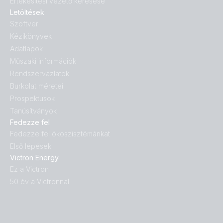
Értekesítési vezető keresése
Letöltések
Szoftver
Kézikönyvek
Adatlapok
Műszaki információk
Rendszervázlatok
Burkolat méretei
Prospektusok
Tanúsítványok
Fedezze fel
Fedezze fel ökoszisztémánkat
Első lépések
Victron Energy
Ez a Victron
50 év a Victronnal