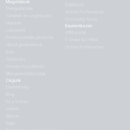
Megoldások
Kiállítások
Energiatárolás
Victron Professional
Tartalék- és szigetüzem
Közösségi fórum
Hajózás
Bejelentkezés
Lakóautók
VRM portál
Professzionális járművek
E-Order & E-RMA
Hibrid generátorok
Victron Professional
Ipari
Távközlés
Energia-hozzáférés
Mozgáskorlátozottak
Cégünk
Elérhetőség
Blog
Ez a Victron
Videók
Állások
Sajtó