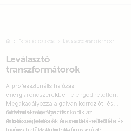
Töltés és átalakítás
Leválasztó-transzformátor
Például
SmartSolar
Leválasztó
Multiplus-
II
transzformátorok
Orion
XS
A professzionális hajózási
SmartShunt
energiarendszerekben elengedhetetlen.
Megakadályozza a galván korróziót, és
mindenek előtt gondoskodik az
Galvanikus leválasztó
érintésvédelemről. A csendes működés és
Olcsó megoldás az áramellátással ellátott
magas hatásfok érdekében toroid
hajókon előforduló galván korrózió