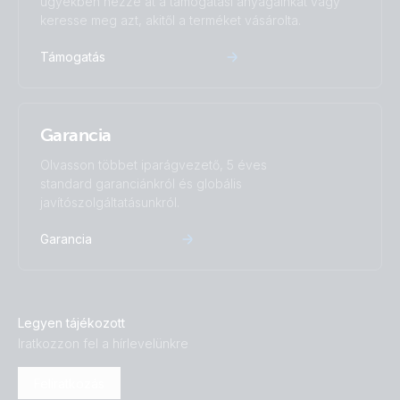
ügyekben nézze át a támogatási anyagainkat vagy
Isolation Transformer 4500W Auto 115-230V (back)
keresse meg azt, akitől a terméket vásárolta.
Isolation Transformer 4500W Auto 115-230V (bottom)
Támogatás
Isolation Transformer 4500W Auto 115-230V (front)
Garancia
Isolation Transformer 4500W Auto 115-230V (left)
Olvasson többet iparágvezető, 5 éves
standard garanciánkról és globális
Isolation Transformer 4500W Auto 115-230V (right)
javítószolgáltatásunkról.
Garancia
Isolation Transformer 7000W 230V (bottom)
Isolation Transformer 7000W 230V (front)
Legyen tájékozott
Isolation Transformer 7000W 230V (left)
Iratkozzon fel a hírlevelünkre
Isolation Transformer 7000W 230V (right)
Feliratkozás