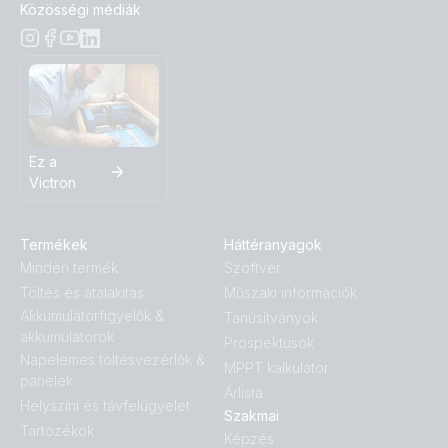
Közösségi médiák
Isolation Transformer 8000W 230V (bottom)
Isolation Transformer 8000W 230V (front)
Isolation Transformer 8000W 230V (left)
Ez a
Victron
Isolation Transformer 8000W 230V (rght)
Termékek
Háttéranyagok
Minden termék
Szoftver
Töltés és átalakítás
Műszaki információk
Akkumulátorfigyelők &
Tanúsítványok
akkumulátorok
Prospektusok
Napelemes töltésvezérlők &
MPPT kalkulátor
panelek
Árlista
Helyszíni és távfelügyelet
Szakmai
Tartozékok
Képzés