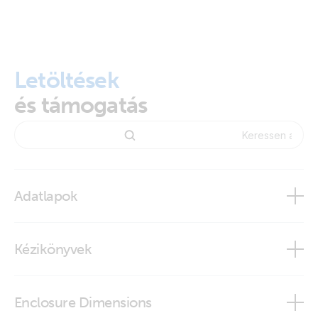
Letöltések
és támogatás
Adatlapok
Isolation Transformers
Kézikönyvek
Isolation Transformers (new, only available in Dutch
warehouse)
Isolation Transformer 2000W
Enclosure Dimensions