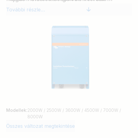
tekercselésű. A lágyindítást biztosító
megelőzésére.
További részletek
áramkör gondoskodik arról, hogy a parti
megszakító csatlakozáskor ne oldjon le.
Modellek:
2000W / 2500W / 3600W / 4500W / 7000W /
8000W
Összes változat megtekintése