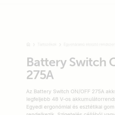
Például
SmartSolar
Tartozékok
Egyenáramú elosztó rendszere
Multiplus-
II
Battery Switch
Orion
XS
275A
SmartShunt
Az Battery Switch ON/OFF 275A akk
legfeljebb 48 V-os akkumulátorrend
Egyedi ergonómiai és esztétikai gomb
rendelkezik. Szigetelés céljából vag