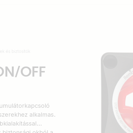
k és biztosítók
 ON/OFF
umulátorkapcsoló
szerekhez alkalmas.
kialakítással
y biztonsági okból a