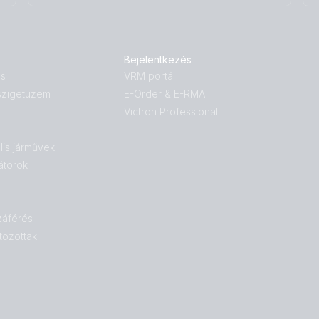
Bejelentkezés
ás
VRM portál
 szigetüzem
E-Order & E-RMA
Victron Professional
lis járművek
átorok
záférés
tozottak