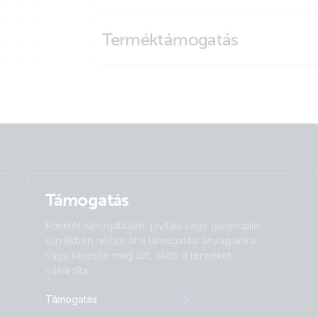
BatterySwitch (stickers)
Brand video
Terméktámogatás
Támogatás
Konkrét támogatásért, javítási vagy garanciális
ügyekben nézze át a támogatási anyagainkat
vagy keresse meg azt, akitől a terméket
vásárolta.
Támogatás