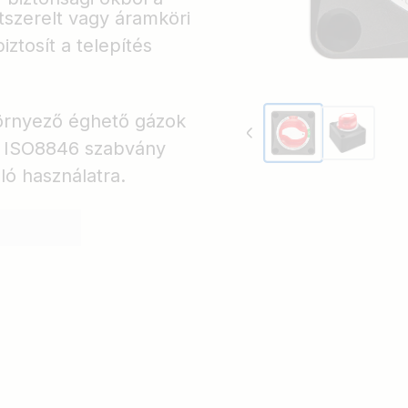
tszerelt vagy áramköri
iztosít a telepítés
környező éghető gázok
ó ISO8846 szabvány
ló használatra.