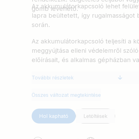
Az akkumulátorkapcsoló lehet felüle
gomb levehető.
lapra beültetett, így rugalmasságot b
során.
Az akkumulátorkapcsoló teljesíti a 
meggyújtása elleni védelemről szól
előírásait, és alkalmas gépházban va
További részletek
Összes változat megtekintése
Hol kapható
Letöltések