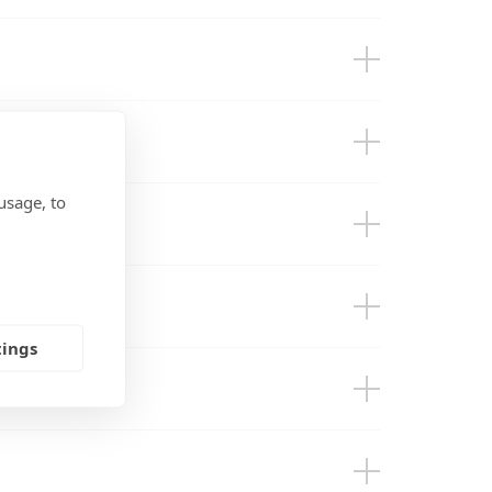
usage, to
ries)
tings
 Smart LiFePO4 48V 200Ah Lynx Smart
C 24VDC 600-800Ah Li Lynx Smart BMS
ckaging)
Tr Smarts
ch ON/OFF 275A