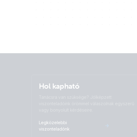
Hol kapható
Tanácsra van szüksége? Jólképzett
viszonteladóink örömmel válaszolnak egyszerű
vagy bonyolult kérdéseire.
Legközelebbi
viszonteladónk