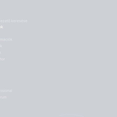
 vezető keresése
ok
rmációk
ok
k
tor
ssional
órum