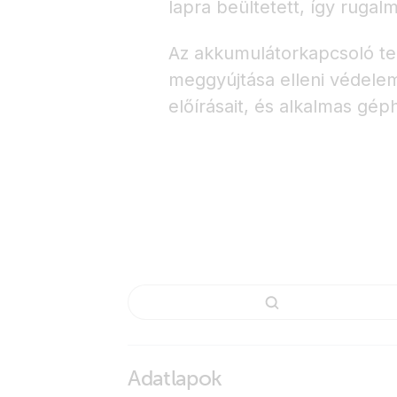
lapra beültetett, így rugalm
Az akkumulátorkapcsoló tel
meggyújtása elleni védele
előírásait, és alkalmas gép
Adatlapok