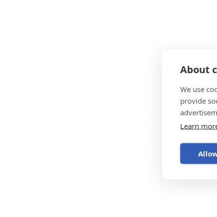
About c
We use coo
provide so
advertisem
Learn mor
Allow