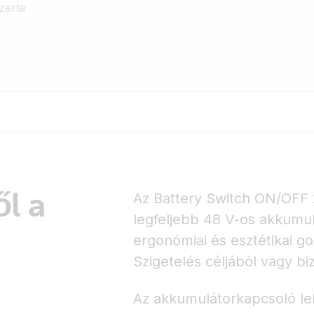
zerte
l a
Az Battery Switch ON/OFF
legfeljebb 48 V-os akkumu
ergonómiai és esztétikai go
Szigetelés céljából vagy b
Az akkumulátorkapcsoló leh