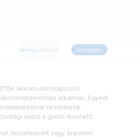
Névjegy
Letöltések
Hol kapható
 275A akkumulátorkapcsoló
látorrendszerekhez alkalmas. Egyedi
mbkialakítással rendelkezik.
iztonsági okból a gomb levehető.
et felületszerelt vagy áramköri