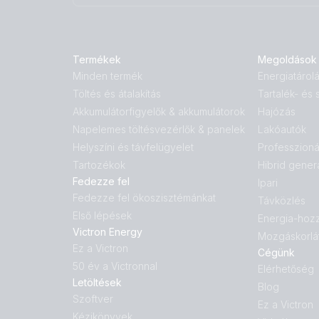
Termékek
Megoldások
Minden termék
Energiatárol
Töltés és átalakítás
Tartalék- és
Akkumulátorfigyelők & akkumulátorok
Hajózás
Napelemes töltésvezérlők & panelek
Lakóautók
Helyszíni és távfelügyelet
Professzioná
Tartozékok
Hibrid gener
Fedezze fel
Ipari
Fedezze fel ökoszisztémánkat
Távközlés
Első lépések
Energia-hoz
Victron Energy
Mozgáskorlá
Ez a Victron
Cégünk
50 év a Victronnal
Elérhetőség
Letöltések
Blog
Szoftver
Ez a Victron
Kézikönyvek