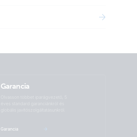
Garancia
Olvasson többet iparágvezető, 5
éves standard garanciánkról és
globális javítószolgáltatásunkról.
Garancia