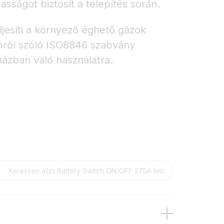
asságot biztosít a telepítés során.
jesíti a környező éghető gázok
mről szóló ISO8846 szabvány
házban való használatra.