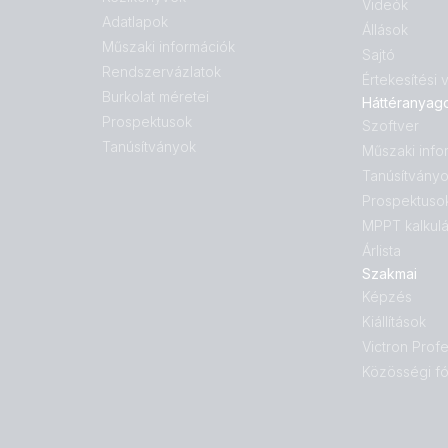
Videók
Adatlapok
Állások
Műszaki információk
Sajtó
Rendszervázlatok
Értekesítési
Burkolat méretei
Háttéranyag
Prospektusok
Szoftver
Tanúsítványok
Műszaki info
Tanúsítvány
Prospektuso
MPPT kalkulá
Árlista
Szakmai
Képzés
Kiállítások
Victron Profe
Közösségi f