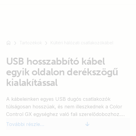
Tartozékok
Kültéri hálózati csatlakozókábel
Például
SmartSolar
USB hosszabbító kábel
Multiplus-
II
egyik oldalon derékszögű
Orion
kialakítással
XS
SmartShunt
A kábeleinken egyes USB dugós csatlakozók
túlságosan hosszúak, és nem illeszkednek a Color
Control GX egységhez való fali szerelődobozhoz.
Ekkor ez az USB hosszabbító kábel használható.
További részletek
Kapható 0,3 m-es hosszúságban.