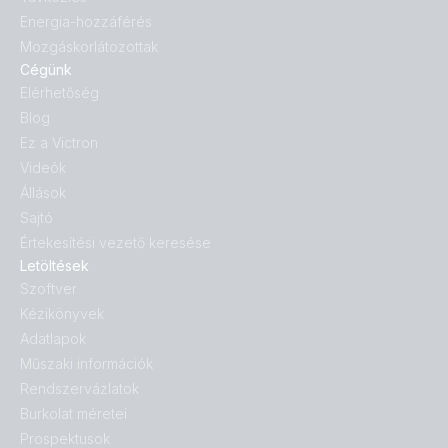
Energia-hozzáférés
Mozgáskorlátozottak
Cégünk
Elérhetőség
Blog
Ez a Victron
Videók
Állások
Sajtó
Értekesítési vezető keresése
Letöltések
Szoftver
Kézikönyvek
Adatlapok
Műszaki információk
Rendszervázlatok
Burkolat méretei
Prospektusok