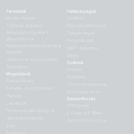
Termékek
Háttéranyagok
Minden termék
Szoftver
Töltés és átalakítás
Műszaki információk
Akkumulátorfigyelők &
Tanúsítványok
akkumulátorok
Prospektusok
Napelemes töltésvezérlők &
MPPT kalkulátor
panelek
Árlista
Helyszíni és távfelügyelet
Szakmai
Tartozékok
Képzés
Megoldások
Kiállítások
Energiatárolás
Victron Professional
Tartalék- és szigetüzem
Közösségi fórum
Hajózás
Bejelentkezés
Lakóautók
VRM portál
Professzionális járművek
E-Order & E-RMA
Hibrid generátorok
Victron Professional
Ipari
Távközlés