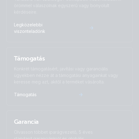
örömmel válaszolnak egyszerű vagy bonyolult
kérdéseire.
Legközelebbi
viszonteladónk
Támogatás
Konkrét támogatásért, javítási vagy garanciális
ügyekben nézze át a támogatási anyagainkat vagy
keresse meg azt, akitől a terméket vásárolta.
Támogatás
Garancia
Olvasson többet iparágvezető, 5 éves
standard garanciánkról és globális