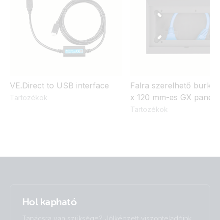
VE.Direct to USB interface
Falra szerelhető burkol
x 120 mm-es GX panele
Tartozékok
Tartozékok
Hol kapható
Tanácsra van szüksége? Jólképzett viszonteladóink