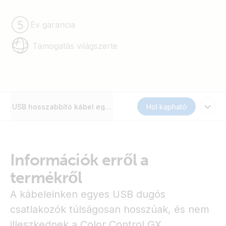
Év garancia
Támogatás világszerte
USB hosszabbító kábel egyik oldalon derékszögű kialakítás
Hol kapható
Információk erről a
termékről
A kábeleinken egyes USB dugós
csatlakozók túlságosan hosszúak, és nem
illeszkednek a Color Control GX