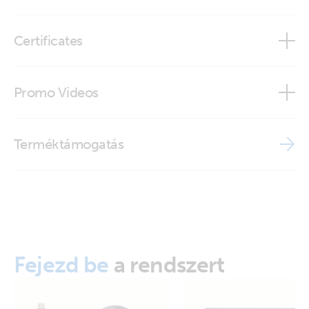
Certificates
Declaration of Conformity - Auxiliary components (2)
Promo Videos
ISO9001 certificate
Brand video
Terméktámogatás
Fejezd be
a rendszert