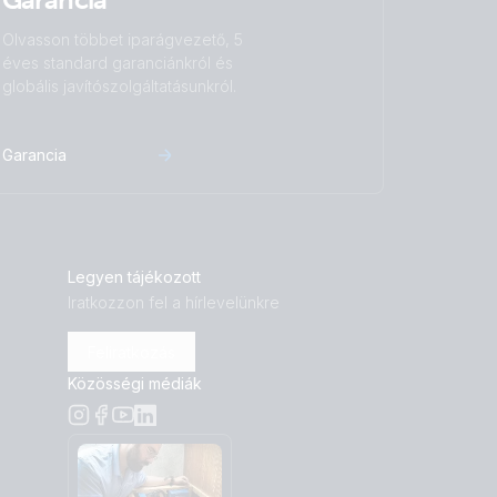
Olvasson többet iparágvezető, 5
éves standard garanciánkról és
globális javítószolgáltatásunkról.
Garancia
Legyen tájékozott
Iratkozzon fel a hírlevelünkre
Feliratkozás
Közösségi médiák