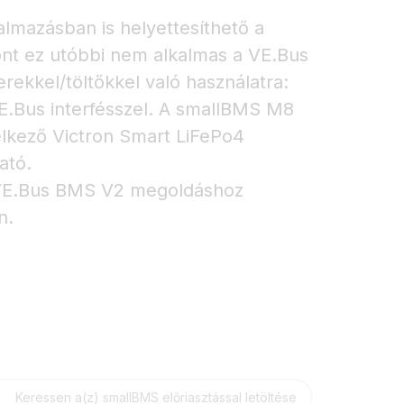
lmazásban is helyettesíthető a
nt ez utóbbi nem alkalmas a VE.Bus
erekkel/töltőkkel való használatra:
E.Bus interfésszel. A smallBMS M8
elkező Victron Smart LiFePo4
ató.
VE.Bus BMS V2 megoldáshoz
n.