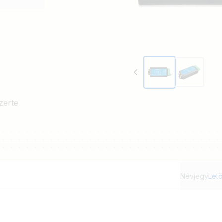
zerte
Névjegy
Letö