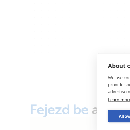
About c
We use coo
provide so
advertisem
Learn mor
Fejezd be
a rend
Allow