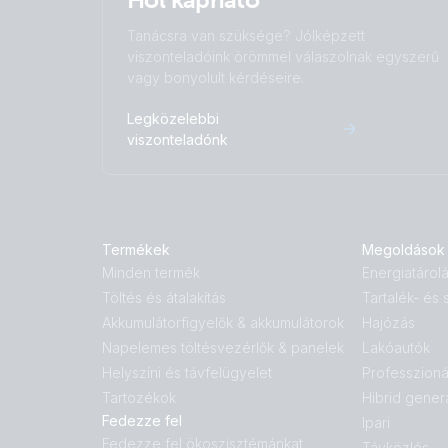
Tanácsra van szüksége? Jólképzett
viszonteladóink örömmel válaszolnak egyszerű
vagy bonyolult kérdéseire.
Legközelebbi
viszonteladónk
Termékek
Megoldások
Minden termék
Energiatárol
Töltés és átalakítás
Tartalék- és
Akkumulátorfigyelők & akkumulátorok
Hajózás
Napelemes töltésvezérlők & panelek
Lakóautók
Helyszíni és távfelügyelet
Professzioná
Tartozékok
Hibrid gener
Fedezze fel
Ipari
Fedezze fel ökoszisztémánkat
Távközlés