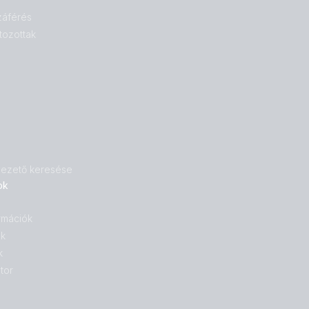
záférés
tozottak
 vezető keresése
ok
rmációk
ok
k
tor