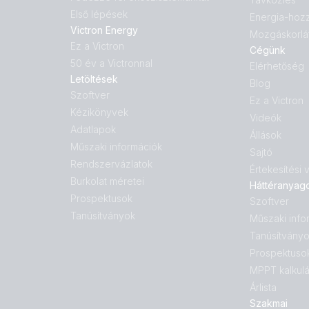
Első lépések
Energia-hoz
Victron Energy
Mozgáskorlá
Ez a Victron
Cégünk
50 év a Victronnal
Elérhetőség
Letöltések
Blog
Szoftver
Ez a Victron
Kézikönyvek
Videók
Adatlapok
Állások
Műszaki információk
Sajtó
Rendszervázlatok
Értekesítési
Burkolat méretei
Háttéranyag
Prospektusok
Szoftver
Tanúsítványok
Műszaki info
Tanúsítvány
Prospektuso
MPPT kalkulá
Árlista
Szakmai