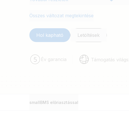
Összes változat megtekintése
Hol kapható
Letöltések
Év garancia
Támogatás világs
smallBMS előriasztással