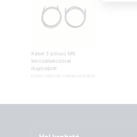
Kábel 3 pólusú M8
körcsatlakozóval
dugó/aljzat
Kültéri hálózati csatlakozókábel
Hol kapható