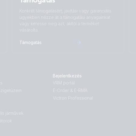
Konkrét támogatásért, javítási vagy garanciális
ügyekben nézze át a támogatási anyagainkat
vagy keresse meg azt, akitől a terméket
vásárolta.
Támogatás
Bejelentkezés
ás
VRM portál
 szigetüzem
E-Order & E-RMA
Victron Professional
lis járművek
átorok