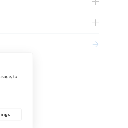
BMS
agement Systems (EU doc RED)
usage, to
tings