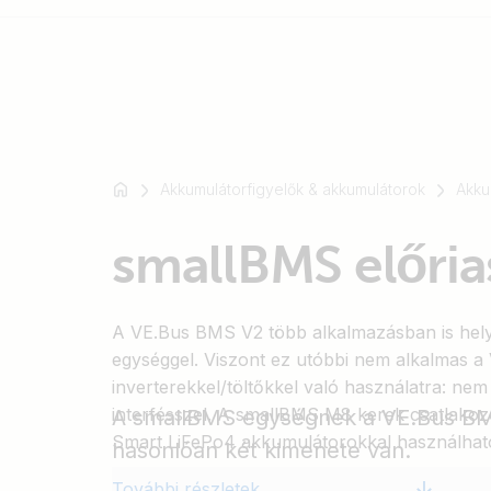
Például
SmartSolar
Akkumulátorfigyelők & akkumulátorok
Akku
Multiplus-
II
smallBMS előria
Orion
XS
SmartShunt
A VE.Bus BMS V2 több alkalmazásban is hely
egységgel. Viszont ez utóbbi nem alkalmas a 
inverterekkel/töltőkkel való használatra: ne
interfésszel. A smallBMS M8 kerek csatlakoz
A smallBMS egységnek a VE.Bus B
Smart LiFePo4 akkumulátorokkal használhat
hasonlóan két kimenete van.
További részletek