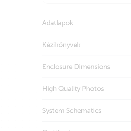
Adatlapok
BMS Overview
Kézikönyvek
smallBMS with pre-alarm
smallBMS with pre-alarm
Enclosure Dimensions
smallBMS
High Quality Photos
smallBMS (connections)
System Schematics
smallBMS (front)
smallBMS (left)
Manual & Drawing Multi RS Solar 48 600