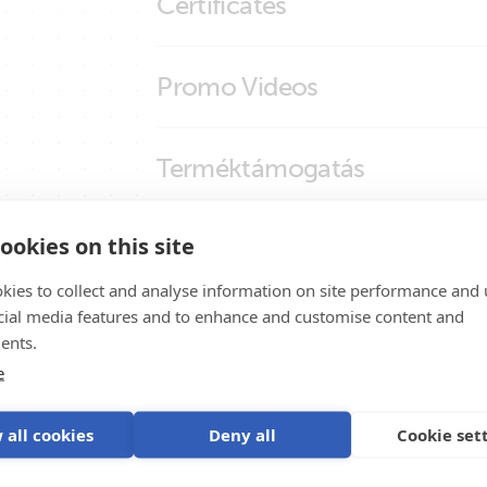
Certificates
SmartSolar MPPT RS Cerbo GX Touch 50
smallBMS (molex)
smallBMS (right)
Certificate Automotive ECE R10-6 - small
Promo Videos
smallBMS (top)
Declaration of Conformity - Battery Man
ISO9001 certificate
Brand video
Terméktámogatás
ookies on this site
kies to collect and analyse information on site performance and 
cial media features and to enhance and customise content and
ents.
e
szert
 all cookies
Deny all
Cookie set