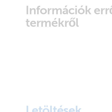
Információk errő
termékről
Letöltések