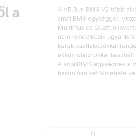
l a
A VE.Bus BMS V2 több alka
smallBMS egységgel. Viszo
MultiPlus és Quattro invert
nem rendelkezik ugyanis V
kerek csatlakozókkal rend
akkumulátorokkal használh
A smallBMS egységnek a 
hasonlóan két kimenete va