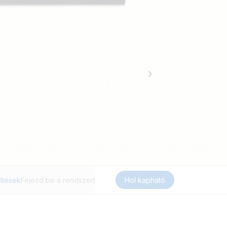
ltések
Fejezd be a rendszert
Hol kapható