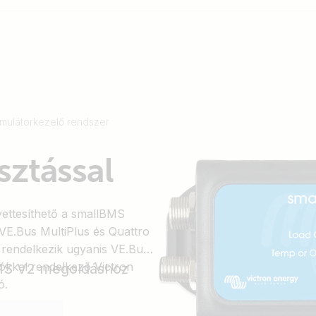
mulátorkezelő rendszer
sztással
ettesíthető a smallBMS
VE.Bus MultiPlus és Quattro
m rendelkezik ugyanis VE.Bus
ókkal rendelkező Victron
MS V2 megoldáshoz
ó.