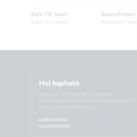
BMV-712 Smart
BatteryProtect
Kijelző és panelek
Akkumulátor-véd
Hol kapható
Tanácsra van szüksége? Jólképzett
viszonteladóink örömmel válaszolnak egyszerű
vagy bonyolult kérdéseire.
Legközelebbi
viszonteladónk