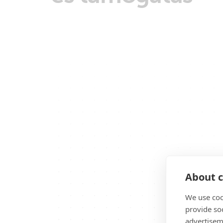
About c
We use coo
provide so
advertisem