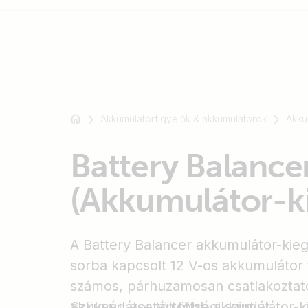
Például
SmartSolar
Akkumulátorfigyelők & akkumulátorok
Akku
Multiplus-
II
Battery Balance
Orion
XS
(Akkumulátor-ki
SmartShunt
A Battery Balancer akkumulátor-kiegy
sorba kapcsolt 12 V-os akkumulátor t
számos, párhuzamosan csatlakoztato
akkumulátor töltöttségi szintjét.
Szükség esetén több akkumulátor-ki