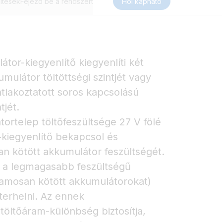
ltések
Fejezd be a rendszert
Hol kapható
tor-kiegyenlítő kiegyenlíti két
mulátor töltöttségi szintjét vagy
lakoztatott soros kapcsolású
tjét.
ortelep töltőfeszültsége 27 V fölé
kiegyenlítő bekapcsol és
an kötött akkumulátor feszültségét.
ő a legmagasabb feszültségű
amosan kötött akkumulátorokat)
terhelni. Az ennek
öltőáram-különbség biztosítja,