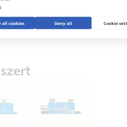
Declaration of Conformity - Battery Balanc
Brand video
Terméktámogatás
e
ISO9001 certificate
 all cookies
Deny all
Cookie set
szert