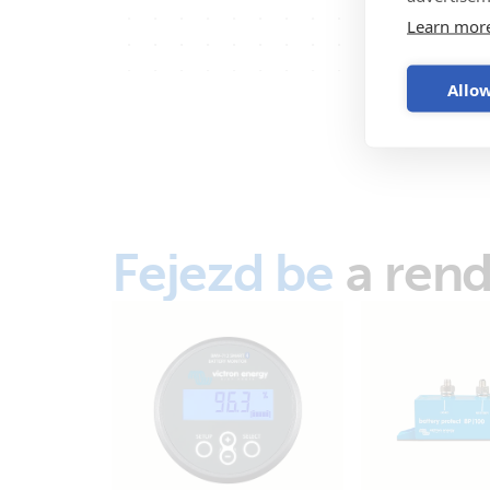
Learn mor
Allow
Fejezd be
a rend