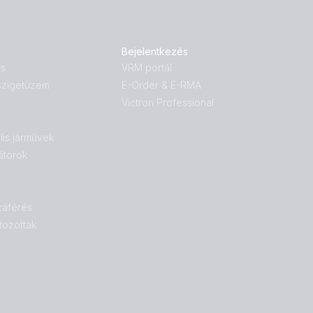
Bejelentkezés
ás
VRM portál
 szigetüzem
E-Order & E-RMA
Victron Professional
lis járművek
átorok
záférés
tozottak