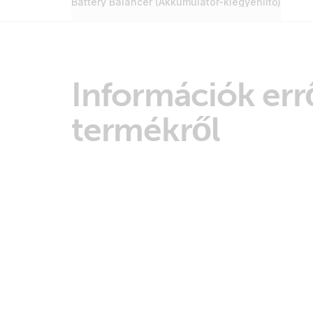
Battery Balancer (Akkumulátor-kiegyenlítő)
Információk errő
termékről