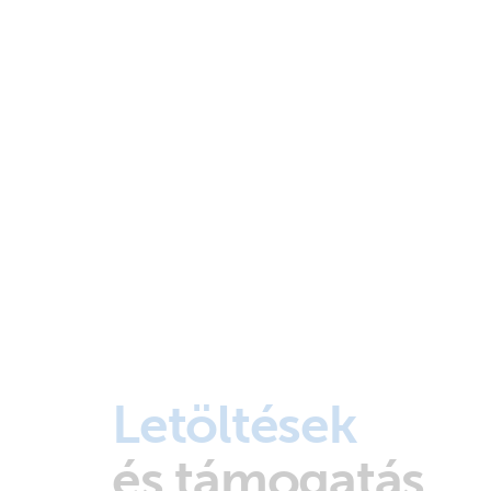
Letöltések
és támogatás