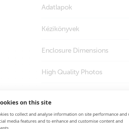
Adatlapok
Battery Balancer Demo webapp
Kézikönyvek
Battery Balancer
Enclosure Dimensions
Battery Balancer
High Quality Photos
Battery Balancer (front)
Certificates
Battery Balancer (left)
ookies on this site
Battery Balancer (right)
Certificate Safety CSA/UL 62368-1 – Batte
Promo Videos
kies to collect and analyse information on site performance and 
Battery Balancer (top)
Certificate Safety IEC 60335-1 - BatteryPr
cial media features and to enhance and customise content and
ents.