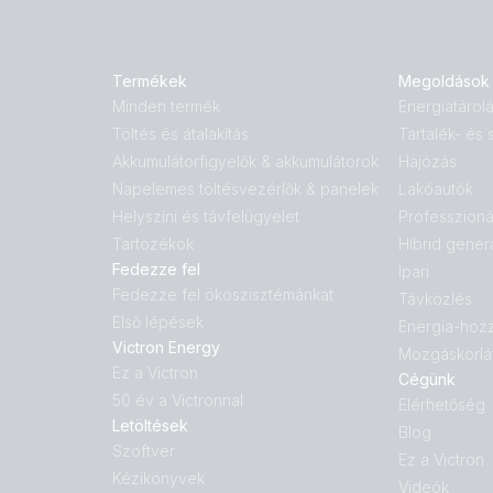
Termékek
Megoldások
Minden termék
Energiatárol
Töltés és átalakítás
Tartalék- és
Akkumulátorfigyelők & akkumulátorok
Hajózás
Napelemes töltésvezérlők & panelek
Lakóautók
Helyszíni és távfelügyelet
Professzioná
Tartozékok
Hibrid gener
Fedezze fel
Ipari
Fedezze fel ökoszisztémánkat
Távközlés
Első lépések
Energia-hoz
Victron Energy
Mozgáskorlá
Ez a Victron
Cégünk
50 év a Victronnal
Elérhetőség
Letöltések
Blog
Szoftver
Ez a Victron
Kézikönyvek
Videók