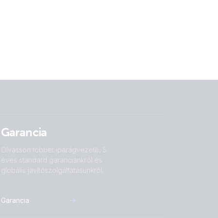
Garancia
Olvasson többet iparágvezető, 5
éves standard garanciánkról és
globális javítószolgáltatásunkról.
Garancia