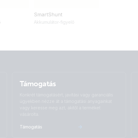
SmartShunt
ő
Akkumulátor-figyelő
Támogatás
Konkrét támogatásért, javítási vagy garanciális
ügyekben nézze át a támogatási anyagainkat
vagy keresse meg azt, akitől a terméket
vásárolta.
Támogatás