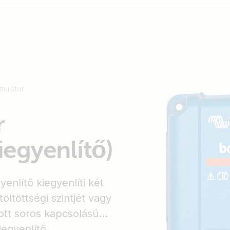
mulátor
r
egyenlítő)
enlítő kiegyenlíti két
öltöttségi szintjét vagy
tt soros kapcsolású
egyenlítő