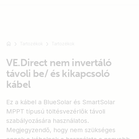
Tartozékok
Tartozékok
Például
SmartSolar
VE.Direct nem invertáló
Multiplus-
II
távoli be/ és kikapcsoló
Orion
kábel
XS
SmartShunt
Ez a kábel a BlueSolar és SmartSolar
MPPT típusú töltésvezérlők távoli
szabályozására használatos.
Megjegyzendő, hogy nem szükséges