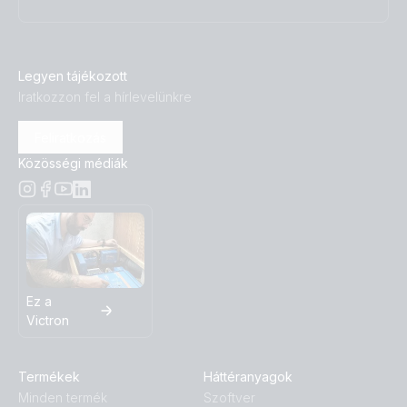
Legyen tájékozott
Iratkozzon fel a hírlevelünkre
Feliratkozás
Közösségi médiák
Ez a
Victron
Termékek
Háttéranyagok
Minden termék
Szoftver