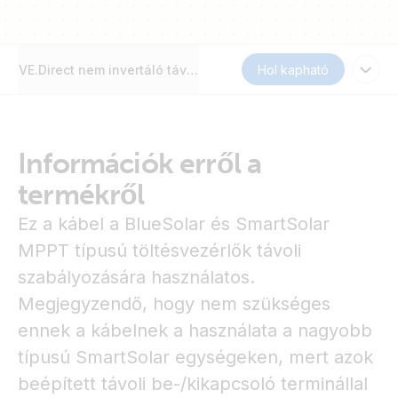
VE.Direct nem invertáló távoli be/ és kikapcsoló kábel
Hol kapható
Információk erről a
termékről
Ez a kábel a BlueSolar és SmartSolar
MPPT típusú töltésvezérlők távoli
szabályozására használatos.
Megjegyzendő, hogy nem szükséges
ennek a kábelnek a használata a nagyobb
típusú SmartSolar egységeken, mert azok
beépített távoli be-/kikapcsoló terminállal