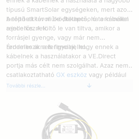
ennek a kábelnek a használata a nagyobb
típusú SmartSolar egységeken, mert azok
beépített távoli be-/kikapcsoló terminállal
A töltő akkor működtethető, ha a kábelen
rendelkeznek.
a jel erős. A töltő le van tiltva, amikor a
forrásjel gyenge, vagy már nem
rendelkezik referenciajellel.
Érdemes arra is figyelni, hogy ennek a
kábelnek a használatakor a VE.Direct
portja más célt nem szolgálhat. Azaz nem
csatlakoztatható
GX eszköz
vagy például
VE.Direct Bluetooth Smart dongle
a
További részletek
BlueSolar töltőre.