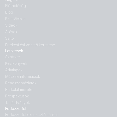
Elérhetőség
Blog
Ez a Victron
Videók
Állások
Sajtó
Értekesítési vezető keresése
Letöltések
Szoftver
Kézikönyvek
Adatlapok
Műszaki információk
Rendszervázlatok
Burkolat méretei
Prospektusok
Tanúsítványok
Fedezze fel
Fedezze fel ökoszisztémánkat