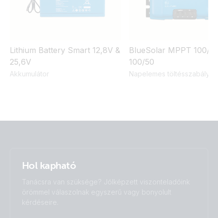
Lithium Battery Smart 12,8V &
BlueSolar MPPT 100/30
25,6V
100/50
Akkumulátor
Napelemes töltésszabályo
Hol kapható
Tanácsra van szüksége? Jólképzett viszonteladóink
örömmel válaszolnak egyszerű vagy bonyolult
kérdéseire.