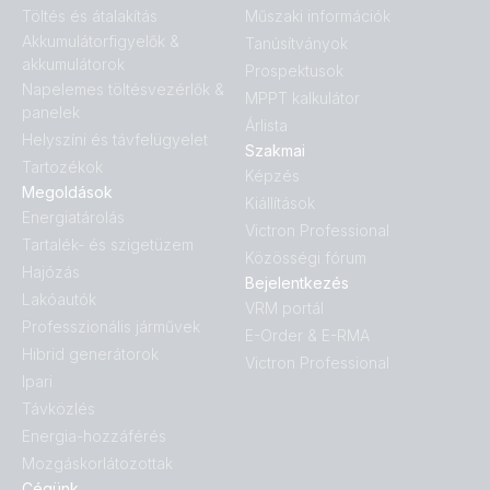
Töltés és átalakítás
Műszaki információk
Akkumulátorfigyelők &
Tanúsítványok
akkumulátorok
Prospektusok
Napelemes töltésvezérlők &
MPPT kalkulátor
panelek
Árlista
Helyszíni és távfelügyelet
Szakmai
Tartozékok
Képzés
Megoldások
Kiállítások
Energiatárolás
Victron Professional
Tartalék- és szigetüzem
Közösségi fórum
Hajózás
Bejelentkezés
Lakóautók
VRM portál
Professzionális járművek
E-Order & E-RMA
Hibrid generátorok
Victron Professional
Ipari
Távközlés
Energia-hozzáférés
Mozgáskorlátozottak
Cégünk