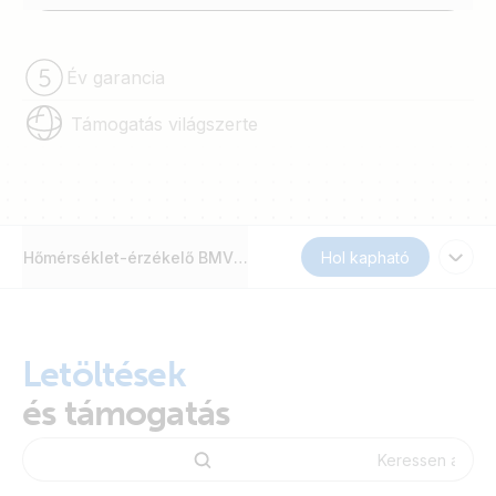
Év garancia
Támogatás világszerte
Hőmérséklet-érzékelő BMV-712 Smart és BMV-702 részére
Hol kapható
Letöltések
és támogatás