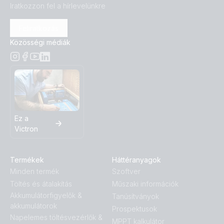
Iratkozzon fel a hírlevelünkre
Feliratkozás
Közösségi médiák
Ez a
Victron
Termékek
Háttéranyagok
Minden termék
Szoftver
Töltés és átalakítás
Műszaki információk
Akkumulátorfigyelők &
Tanúsítványok
akkumulátorok
Prospektusok
Napelemes töltésvezérlők &
MPPT kalkulátor