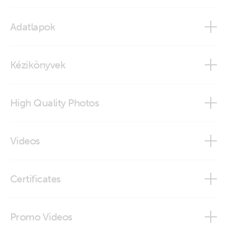
Adatlapok
Temperature Sensors
Kézikönyvek
High Quality Photos
Temperature sensor for BMV-702
Videos
Did You Know - How to Test a Temperature Sensor
Certificates
Declaration of Conformity - Auxiliary components (2)
Promo Videos