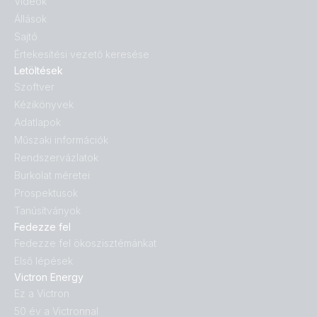
Videók
Állások
Sajtó
Értekesítési vezető keresése
Letöltések
Szoftver
Kézikönyvek
Adatlapok
Műszaki információk
Rendszervázlatok
Burkolat méretei
Prospektusok
Tanúsítványok
Fedezze fel
Fedezze fel ökoszisztémánkat
Első lépések
Victron Energy
Ez a Victron
50 év a Victronnal