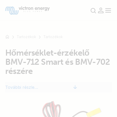
Tartozékok
Tartozékok
Hőmérséklet-érzékelő
Például
BMV-712 Smart és BMV-702
SmartSolar
Multiplus-
részére
II
Orion
További részletek
XS
SmartShunt