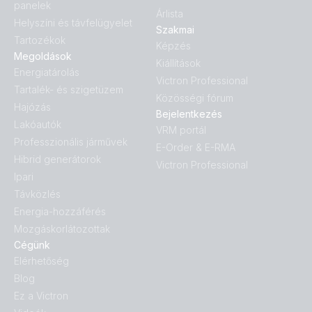
panelek
Árlista
Helyszíni és távfelügyelet
Szakmai
Tartozékok
Képzés
Megoldások
Kiállítások
Energiatárolás
Victron Professional
Tartalék- és szigetüzem
Közösségi fórum
Hajózás
Bejelentkezés
Lakóautók
VRM portál
Professzionális járművek
E-Order & E-RMA
Hibrid generátorok
Victron Professional
Ipari
Távközlés
Energia-hozzáférés
Mozgáskorlátozottak
Cégünk
Elérhetőség
Blog
Ez a Victron