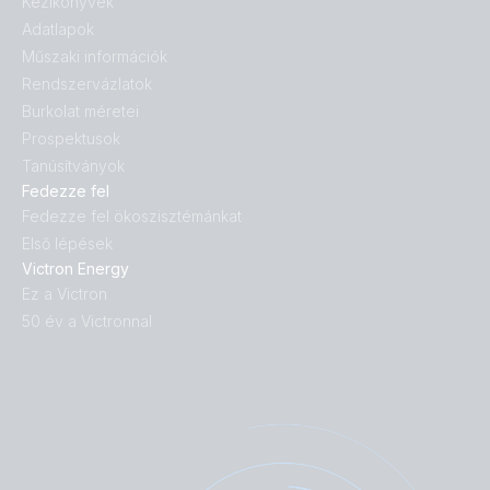
Kézikönyvek
Adatlapok
Műszaki információk
Rendszervázlatok
Burkolat méretei
Prospektusok
Tanúsítványok
Fedezze fel
Fedezze fel ökoszisztémánkat
Első lépések
Victron Energy
Ez a Victron
50 év a Victronnal