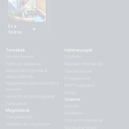
Ez a
Victron
Termékek
Háttéranyagok
Minden termék
Szoftver
Töltés és átalakítás
Műszaki információk
Akkumulátorfigyelők &
Tanúsítványok
akkumulátorok
Prospektusok
Napelemes töltésvezérlők &
MPPT kalkulátor
panelek
Árlista
Helyszíni és távfelügyelet
Szakmai
Tartozékok
Képzés
Megoldások
Kiállítások
Energiatárolás
Victron Professional
Tartalék- és szigetüzem
Közösségi fórum