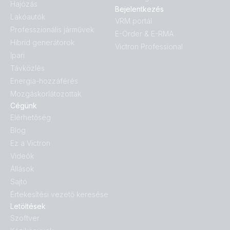
Hajózás
Bejelentkezés
Lakóautók
VRM portál
Professzionális járművek
E-Order & E-RMA
Hibrid generátorok
Victron Professional
Ipari
Távközlés
Energia-hozzáférés
Mozgáskorlátozottak
Cégünk
Elérhetőség
Blog
Ez a Victron
Videók
Állások
Sajtó
Értekesítési vezető keresése
Letöltések
Szoftver