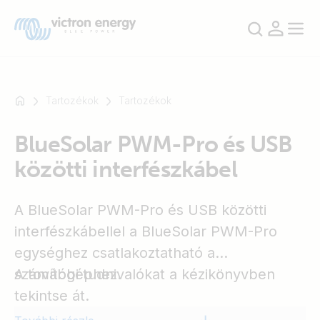
Tartozékok
Tartozékok
BlueSolar PWM-Pro és USB
Például
közötti interfészkábel
SmartSolar
Multiplus-
II
A BlueSolar PWM-Pro és USB közötti
Orion
interfészkábellel a BlueSolar PWM-Pro
XS
egységhez csatlakoztatható a
SmartShunt
számítógéphez.
A további tudnivalókat a kézikönyvben
tekintse át.