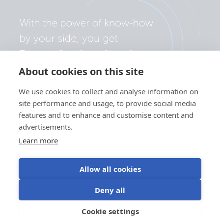
About cookies on this site
We use cookies to collect and analyse information on
site performance and usage, to provide social media
features and to enhance and customise content and
advertisements.
Learn more
Allow all cookies
Adatvédelmi szabályzat
Süti beállítások
Deny all
Sütik (cookie) használata
Felhasználási feltételek
Cookie settings
HU
©Victron Energy 2026