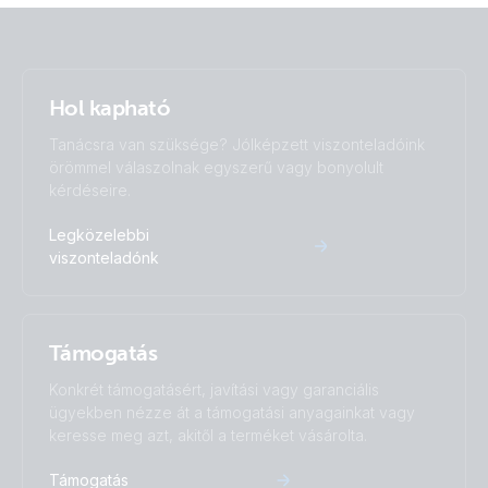
Hol kapható
Tanácsra van szüksége? Jólképzett viszonteladóink
örömmel válaszolnak egyszerű vagy bonyolult
kérdéseire.
Legközelebbi
viszonteladónk
Támogatás
Konkrét támogatásért, javítási vagy garanciális
ügyekben nézze át a támogatási anyagainkat vagy
keresse meg azt, akitől a terméket vásárolta.
Támogatás