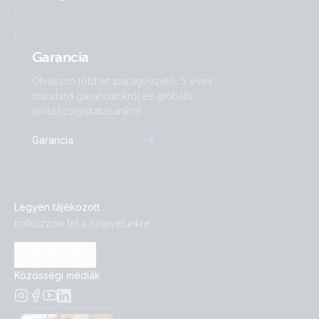
Garancia
Olvasson többet iparágvezető, 5 éves
standard garanciánkról és globális
javítószolgáltatásunkról.
Garancia
Legyen tájékozott
Iratkozzon fel a hírlevelünkre
Feliratkozás
Közösségi médiák