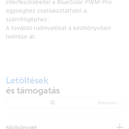
interfészkábellel a BlueSolar PWM-Pro
egységhez csatlakoztatható a
számítógéphez.
A további tudnivalókat a kézikönyvben
tekintse át.
Letöltések
és támogatás
Kézikönyvek