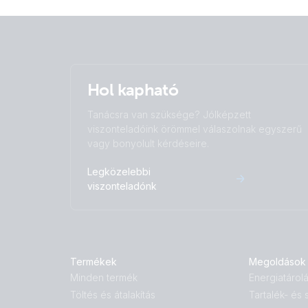
Hol kapható
Tanácsra van szüksége? Jólképzett
viszonteladóink örömmel válaszolnak egyszerű
vagy bonyolult kérdéseire.
Legközelebbi
viszonteladónk
Termékek
Megoldások
Minden termék
Energiatárol
Töltés és átalakítás
Tartalék- és