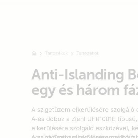
Például
SmartSolar
Tartozékok
Tartozékok
Multiplus-
II
Anti-Islanding B
Orion
XS
egy és három fá
SmartShunt
A szigetüzem elkerülésére szolgáló 
A-es doboz a Ziehl UFR1001E típusú
elkerülésére szolgáló eszközével, ké
egy hálózati áramköri megszakítóval
A szigetüzem elkerülésére szolgáló 