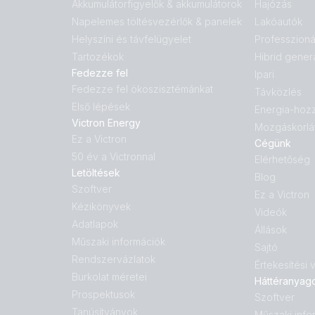
Akkumulátorfigyelők & akkumulátorok
Hajózás
Napelemes töltésvezérlők & panelek
Lakóautók
Helyszíni és távfelügyelet
Professzioná
Tartozékok
Hibrid gener
Fedezze fel
Ipari
Fedezze fel ökoszisztémánkat
Távközlés
Első lépések
Energia-hoz
Victron Energy
Mozgáskorlá
Ez a Victron
Cégünk
50 év a Victronnal
Elérhetőség
Letöltések
Blog
Szoftver
Ez a Victron
Kézikönyvek
Videók
Adatlapok
Állások
Műszaki információk
Sajtó
Rendszervázlatok
Értekesítési
Burkolat méretei
Háttéranyag
Prospektusok
Szoftver
Tanúsítványok
Műszaki info