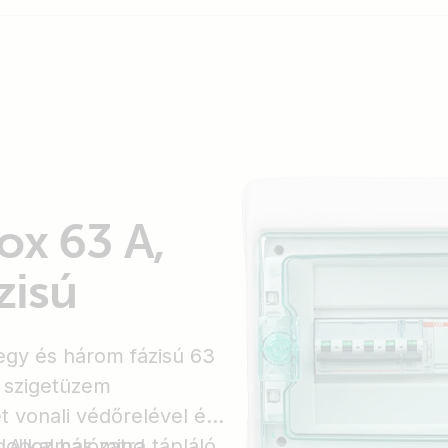
ox 63 A,
zisú
egy és három fázisú 63
, szigetüzem
t vonali védőrelével és
. Alkalmas mind
doboz hálózatra tápláló