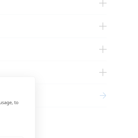
ose)
usage, to