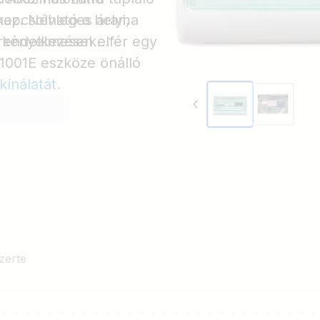
khez. Névleges árama
apcsolható a helyi,
e kényelmesen elfér egy
 rendelkezések
1001E eszköze önálló
ínálatát.
zerte