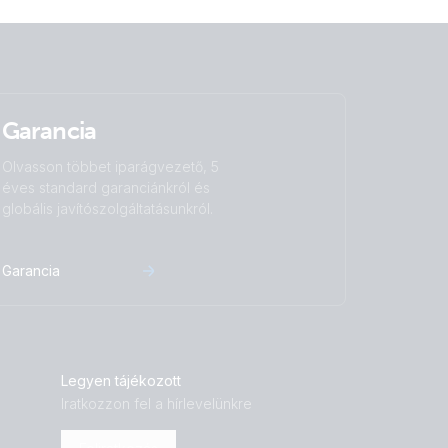
Garancia
Olvasson többet iparágvezető, 5
éves standard garanciánkról és
globális javítószolgáltatásunkról.
Garancia
Legyen tájékozott
Iratkozzon fel a hírlevelünkre