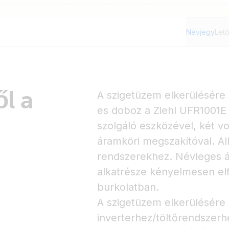
Névjegy
Letö
l a
A szigetüzem elkerülésére 
es doboz a Ziehl UFR1001E 
szolgáló eszközével, két vo
áramköri megszakítóval. Al
rendszerekhez. Névleges á
alkatrésze kényelmesen el
burkolatban.
A szigetüzem elkerülésére 
inverterhez/töltőrendszerh