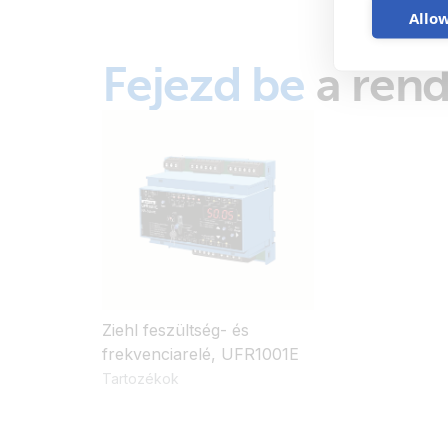
Allow
Fejezd be
a rend
Ziehl feszültség- és
frekvenciarelé, UFR1001E
Tartozékok