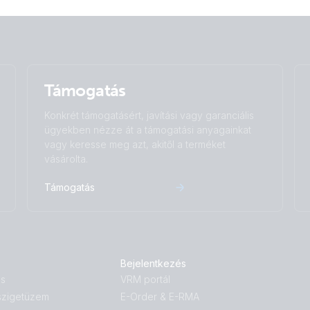
Támogatás
Konkrét támogatásért, javítási vagy garanciális
ügyekben nézze át a támogatási anyagainkat
vagy keresse meg azt, akitől a terméket
vásárolta.
Támogatás
Bejelentkezés
ás
VRM portál
 szigetüzem
E-Order & E-RMA