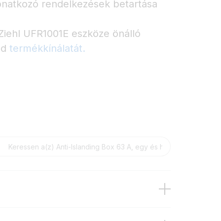
onatkozó rendelkezések betartása
Ziehl UFR1001E eszköze önálló
sd
termékkínálatát.