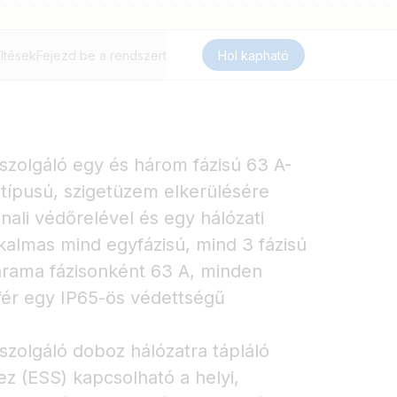
ltések
Fejezd be a rendszert
Hol kapható
szolgáló egy és három fázisú 63 A-
típusú, szigetüzem elkerülésére
nali védőrelével és egy hálózati
kalmas mind egyfázisú, mind 3 fázisú
rama fázisonként 63 A, minden
fér egy IP65-ös védettségű
szolgáló doboz hálózatra tápláló
ez (ESS) kapcsolható a helyi,