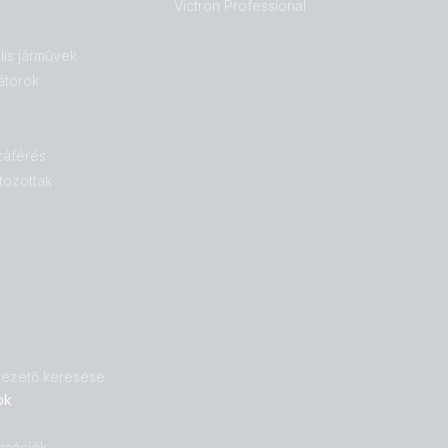
Victron Professional
lis járművek
átorok
záférés
tozottak
 vezető keresése
ok
rmációk